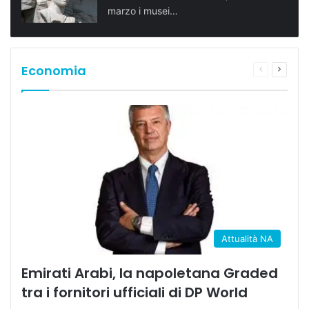
marzo i musei…
Economia
Pagina
Prossi
precedente
pagina
Attualità NA
Emirati Arabi, la napoletana Graded
tra i fornitori ufficiali di DP World