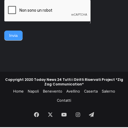
della famiglia. Accerchiano
gruppo di contadini, operai,
l'uomo, lo gettano
giovani e meno giovani,
sull'asfalto, lo picchiano e
guidati da un commissario di
poi lo gettano in un
polizia e da un maresciallo
cassonetto.
dei carabinieri, non
piegarono la schiena e
difesero la propria gente e
Invia
la propria terra.
Copyright 2020 Today News 24 Tutti i Diritti Riservati Project *Zig
Zag Communication*
Home
Napoli
Benevento
Avellino
Caserta
Salerno
Contatti
Facebook
X
You
Instagram
Telegram