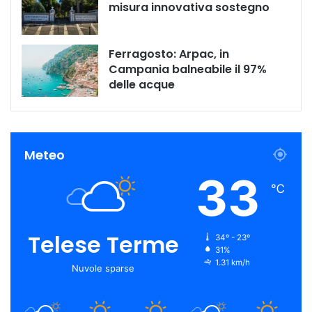
misura innovativa sostegno
Ferragosto: Arpac, in
Campania balneabile il 97%
delle acque
Meteo
33
℃
Telese Terme
34º - 23º
31%
1.31 km/h
Nuvole sparse