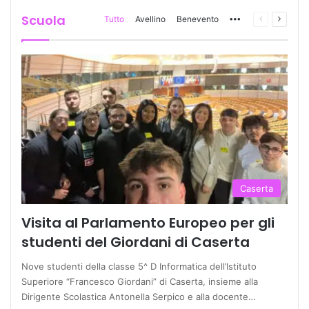
Scuola
Tutto
Avellino
Benevento
More
Pagina
Prossi
precedente
pagina
Caserta
Visita al Parlamento Europeo per gli
studenti del Giordani di Caserta
Nove studenti della classe 5^ D Informatica dell’Istituto
Superiore “Francesco Giordani” di Caserta, insieme alla
Dirigente Scolastica Antonella Serpico e alla docente…