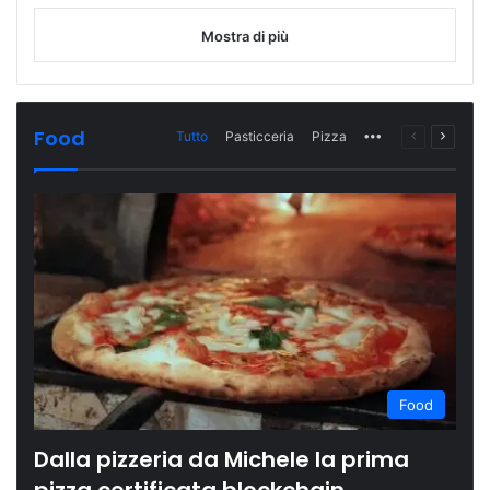
Mostra di più
Food
Tutto
Pasticceria
Pizza
More
Pagina
Prossi
precedente
pagina
Food
Dalla pizzeria da Michele la prima