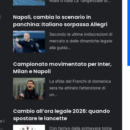
Road d’Italia La Tangenziale di…
l
Napoli, cambia lo scenario in
panchina: Italiano sorpassa Allegri
Secondo le ultime indiscrezioni di
mercato e delle dinamiche legate
alla guida…
Campionato movimentato per Inter,
Milan e Napoli
La sfida del Franchi di domenica
sera ha attirato l’attenzione di
un…
o
Cambio all’ora legale 2026: quando
spostare le lancette
o i
i…
Con l’arrivo della primavera torna