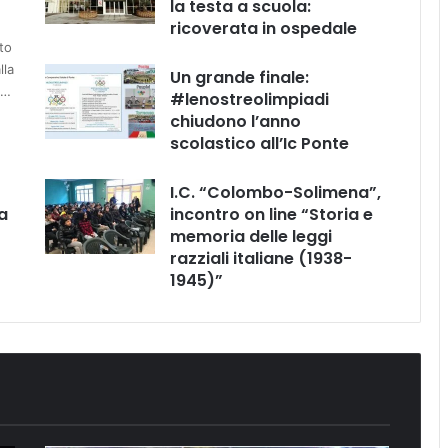
la testa a scuola:
ricoverata in ospedale
to
lla
Un grande finale:
e…
#lenostreolimpiadi
chiudono l’anno
scolastico all’Ic Ponte
I.C. “Colombo-Solimena”,
a
incontro on line “Storia e
memoria delle leggi
razziali italiane (1938-
1945)”