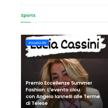
Sports
Vittoria convincente 
 Sud
La Juvecaserta conquis
Basket Oscar, spettaco
Colpi vincenti e contro
classifica rafforzata
Juvecaserta impone i
Basket, la Miwa affro
Attualità BN
Premio Eccellenze Summer
Fashion: L’evento clou
con Angelo Iannelli alle Terme
di Telese