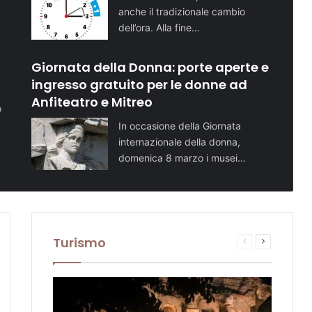
anche il tradizionale cambio
dell’ora. Alla fine…
Giornata della Donna: porte aperte e
ingresso gratuito per le donne ad
Anfiteatro e Mitreo
o
In occasione della Giornata
internazionale della donna,
domenica 8 marzo i musei…
Turismo
sima
Pagina
Prossima
te
na
precedente
pagina