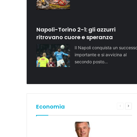
Napoli-Torino 2-1: gli azzurri
ritrovano cuore e speranza
Il Napoli conquista un success
importante e si avvicina al
secondo posto…
Economia
Pagina
Pros
preceden
pagi