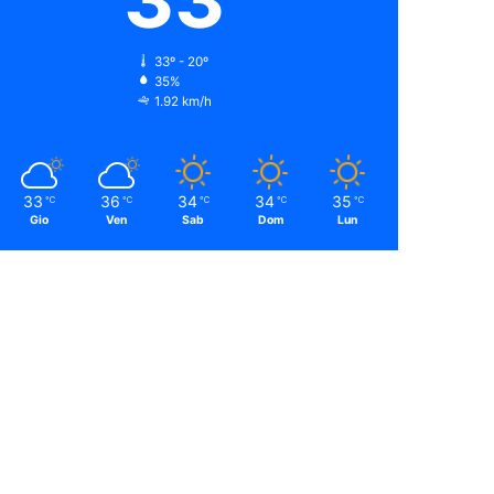
33º - 20º
35%
1.92 km/h
33
36
34
34
35
℃
℃
℃
℃
℃
Gio
Ven
Sab
Dom
Lun