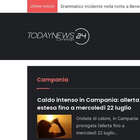
Ultime notizie
Drammatico incidente nella notte a Bene
le
 sul
Sette ragazzi ricover
Vivo
Dopo il carcere riorga
Turismo in crescita: 
Telese Terme potenzia 
Domenica speciale in 
Una notte di paura a Casamicciola Terme, sull’isola d’
Cronaca NA
Cronaca NA
Attualità NA
Attualità BN
Attualità SA
Campania
Caldo intenso in Campania: allerta
estesa fino a mercoledì 22 luglio
Ondate di calore, in Campania
prorogata l’allerta fino a
mercoledì 22 luglio…