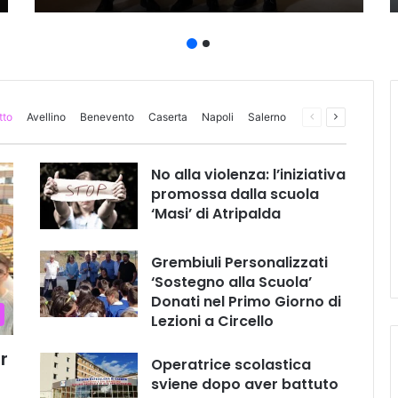
tto
Avellino
Benevento
Caserta
Napoli
Salerno
Pagina
Prossima
precedente
pagina
No alla violenza: l’iniziativa
promossa dalla scuola
‘Masi’ di Atripalda
Grembiuli Personalizzati
‘Sostegno alla Scuola’
Donati nel Primo Giorno di
Lezioni a Circello
r
Operatrice scolastica
sviene dopo aver battuto