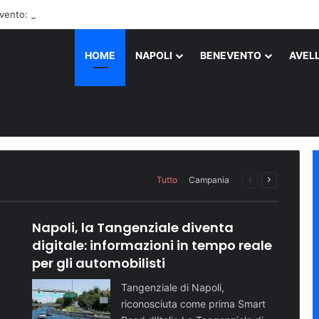
vento: perdono la vita due persone
HOME
NAPOLI
BENEVENTO
AVEL
ati in ospedale dopo una serat
nizza il gruppo criminale: con
Napoli supera quota 500 mila v
la sicurezza con nuovi agenti 
riva al mare: le tappe dell’ev
Ischia, dove sette ragazzi, alcuni dei quali…
Tutto
Campania
Pagina
Prossima
precedente
pagina
Napoli, la Tangenziale diventa
digitale: informazioni in tempo reale
per gli automobilisti
Tangenziale di Napoli,
riconosciuta come prima Smart