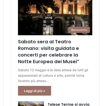
Benevento
Sabato sera al Teatro
Romano: visita guidata e
concerti per celebrare la
Notte Europea dei Musei”
Sabato 13 maggio è la data attesa da tutti gli
appassionati di cultura e arte, poiché torna
l’evento più atteso…
Leggi di più »
Telese Terme si avvia