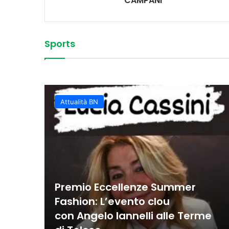
CAMPANI
Sports
Vittoria convincente 
 Sud
La Juvecaserta conquis
Basket Oscar, spettaco
Colpi vincenti e contro
classifica rafforzata
Juvecaserta impone i
Basket, la Miwa affro
Attualità BN
Premio Eccellenze Summer
Fashion: L’evento clou
con Angelo Iannelli alle Terme