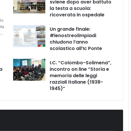
sviene dopo aver battuto
la testa a scuola:
ricoverata in ospedale
to
lla
Un grande finale:
e…
#lenostreolimpiadi
chiudono l’anno
scolastico all’Ic Ponte
I.C. “Colombo-Solimena”,
a
incontro on line “Storia e
memoria delle leggi
razziali italiane (1938-
1945)”