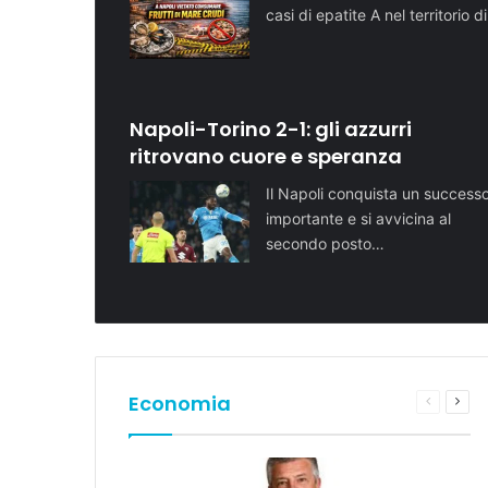
casi di epatite A nel territorio d
Napoli-Torino 2-1: gli azzurri
ritrovano cuore e speranza
Il Napoli conquista un success
importante e si avvicina al
secondo posto…
Economia
Pagina
Pros
preceden
pagi