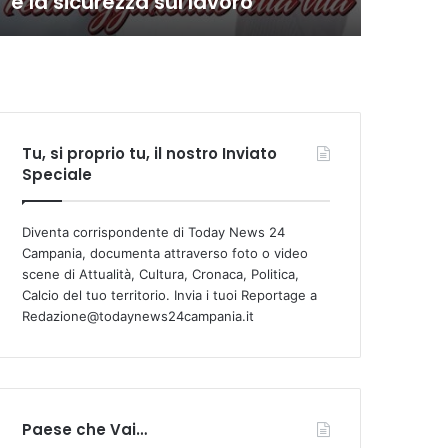
e la sicurezza sul lavoro
com
Tu, si proprio tu, il nostro Inviato
Speciale
Diventa corrispondente di Today News 24
Campania, documenta attraverso foto o video
scene di Attualità, Cultura, Cronaca, Politica,
Calcio del tuo territorio. Invia i tuoi Reportage a
Redazione@todaynews24campania.it
Paese che Vai…