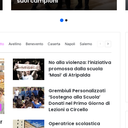
suoi campioni
tto
Avellino
Benevento
Caserta
Napoli
Salerno
Pagina
Prossima
precedente
pagina
No alla violenza: l’iniziativa
promossa dalla scuola
‘Masi’ di Atripalda
Grembiuli Personalizzati
‘Sostegno alla Scuola’
Donati nel Primo Giorno di
Lezioni a Circello
r
Operatrice scolastica