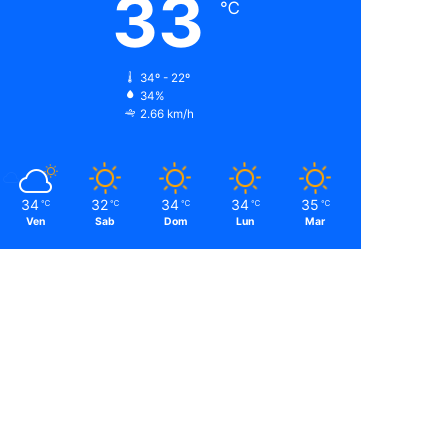
33
℃
34º - 22º
34%
2.66 km/h
34
32
34
34
35
℃
℃
℃
℃
℃
Ven
Sab
Dom
Lun
Mar