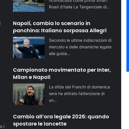
riconosciuta come prima Smart
Road d’Italia La Tangenziale di…
l
Napoli, cambia lo scenario in
panchina: Italiano sorpassa Allegri
Secondo le ultime indiscrezioni di
mercato e delle dinamiche legate
alla guida…
Campionato movimentato per Inter,
Milan e Napoli
La sfida del Franchi di domenica
sera ha attirato l’attenzione di
un…
o
Cambio all’ora legale 2026: quando
spostare le lancette
o i