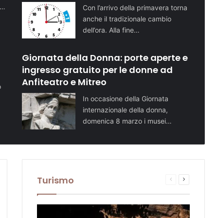
i…
Con l’arrivo della primavera torna
anche il tradizionale cambio
dell’ora. Alla fine…
Giornata della Donna: porte aperte e
ingresso gratuito per le donne ad
Anfiteatro e Mitreo
o
In occasione della Giornata
internazionale della donna,
domenica 8 marzo i musei…
Turismo
sima
Pagina
Prossima
te
na
precedente
pagina