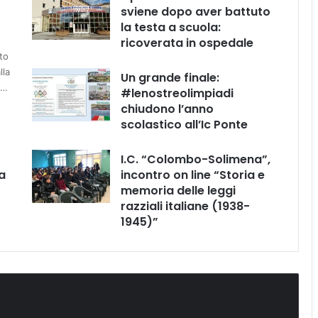
sviene dopo aver battuto
la testa a scuola:
ricoverata in ospedale
to
lla
Un grande finale:
e…
#lenostreolimpiadi
chiudono l’anno
scolastico all’Ic Ponte
I.C. “Colombo-Solimena”,
a
incontro on line “Storia e
memoria delle leggi
razziali italiane (1938-
1945)”