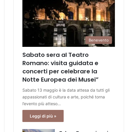
Benevento
Sabato sera al Teatro
Romano: visita guidata e
concerti per celebrare la
Notte Europea dei Musei”
Sabato 13 maggio è la data attesa da tutti gli
appassionati di cultura e arte, poiché torna
l’evento più atteso…
Leggi di più »