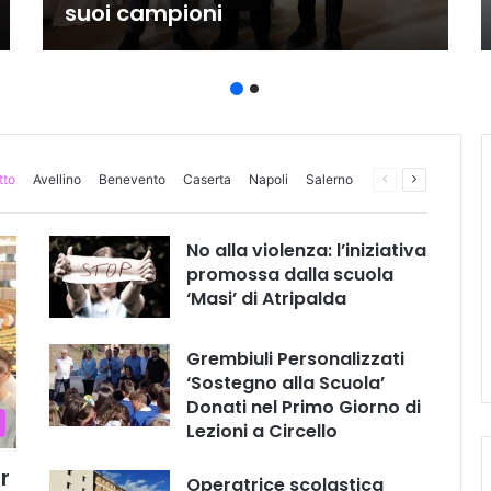
suoi campioni
tto
Avellino
Benevento
Caserta
Napoli
Salerno
Pagina
Prossima
precedente
pagina
No alla violenza: l’iniziativa
promossa dalla scuola
‘Masi’ di Atripalda
Grembiuli Personalizzati
‘Sostegno alla Scuola’
Donati nel Primo Giorno di
Lezioni a Circello
r
Operatrice scolastica