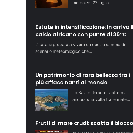
mercoledì 22 luglio…
Estate in intensificazione: in arrivo i
caldo africano con punte di 36°C
L’Italia si prepara a vivere un deciso cambio di
scenario meteorologico che…
Un patrimonio di rara bellezza tra i
più affascinanti al mondo
La Baia di Ieranto si afferma
ancora una volta tra le mete…
Frutti di mare crudi: scatta il blocc