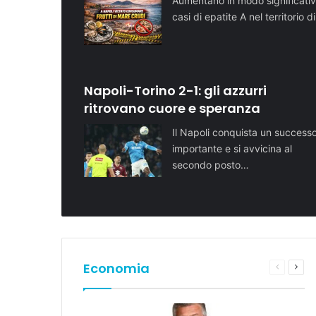
Aumentano in modo significativ
casi di epatite A nel territorio d
Napoli-Torino 2-1: gli azzurri
ritrovano cuore e speranza
Il Napoli conquista un success
importante e si avvicina al
secondo posto…
Economia
Pagina
Pros
preceden
pagi