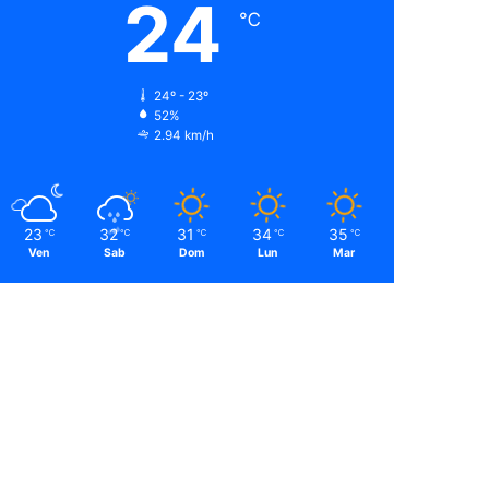
24
℃
24º - 23º
52%
2.94 km/h
23
32
31
34
35
℃
℃
℃
℃
℃
Ven
Sab
Dom
Lun
Mar