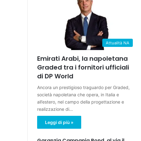
Attualità NA
Emirati Arabi, la napoletana
Graded tra i fornitori ufficiali
di DP World
Ancora un prestigioso traguardo per Graded,
società napoletana che opera, in Italia e
all’estero, nel campo della progettazione e
realizzazione di…
Leggi di più »
Garanzia Campania Bond, al via il