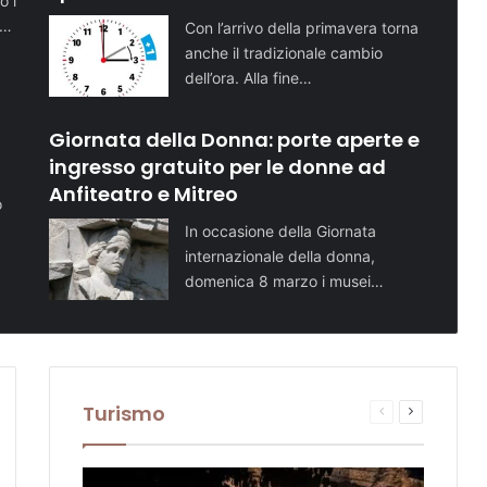
o i
i…
Con l’arrivo della primavera torna
anche il tradizionale cambio
dell’ora. Alla fine…
Giornata della Donna: porte aperte e
ingresso gratuito per le donne ad
Anfiteatro e Mitreo
o
In occasione della Giornata
internazionale della donna,
domenica 8 marzo i musei…
Turismo
sima
Pagina
Prossima
te
na
precedente
pagina