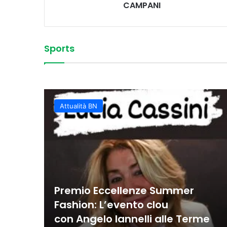
CAMPANI
Sports
Vittoria convincente 
 Sud
La Juvecaserta conquis
Basket Oscar, spettaco
Colpi vincenti e contro
classifica rafforzata
Juvecaserta impone i
Basket, la Miwa affro
Attualità BN
Premio Eccellenze Summer
Fashion: L’evento clou
con Angelo Iannelli alle Terme