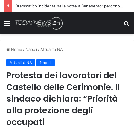
Drammatico incidente nella notte a Benevento: perdono la vita due persone
Menu
C
Home
/
Napoli
/
Attualità NA
Attualità NA
Napoli
Protesta dei lavoratori del
Castello delle Cerimonie. Il
sindaco dichiara: “Priorità
alla protezione degli
occupati