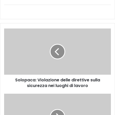
S
o
l
o
p
a
c
a
:
Solopaca: Violazione delle direttive sulla
V
sicurezza nei luoghi di lavoro
i
o
l
T
a
u
z
o
i
r