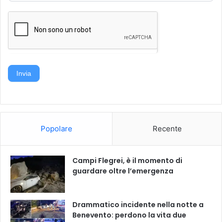
i
o
n
i
Invia
Popolare
Recente
Campi Flegrei, è il momento di
guardare oltre l’emergenza
Drammatico incidente nella notte a
Benevento: perdono la vita due