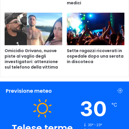
a
r
medici
s
u
i
n
c
P
u
a
r
r
e
c
z
h
z
e
Omicidio Grivano, nuove
Sette ragazzi ricoverati in
a
g
piste al vaglio degli
ospedale dopo una serata
n
investigatori: attenzione
in discoteca
g
sul telefono della vittima
e
i
i
o
l
:
u
L
Previsione meteo
o
a
g
R
30
h
i
℃
i
c
d
h
i
i
Telese terme
35º - 23º
l
e