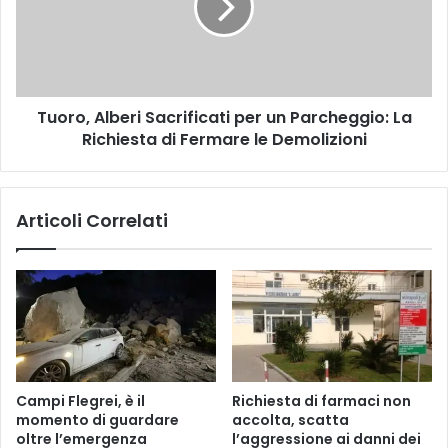
o
o
n
,
e
A
d
l
e
b
l
Tuoro, Alberi Sacrificati per un Parcheggio: La
e
l
Richiesta di Fermare le Demolizioni
r
e
i
d
S
i
a
Articoli Correlati
r
c
e
r
t
i
t
f
i
i
v
c
e
a
s
t
u
i
Campi Flegrei, è il
Richiesta di farmaci non
l
p
momento di guardare
accolta, scatta
l
e
oltre l’emergenza
l’aggressione ai danni dei