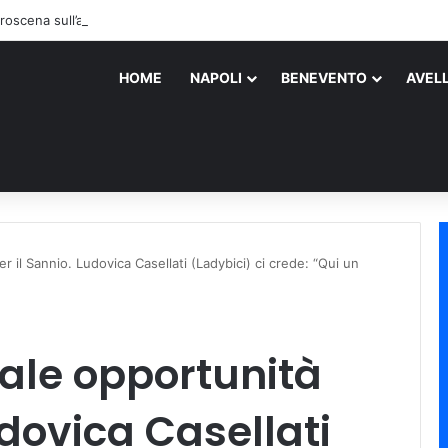
roscena sull’assassino
HOME
NAPOLI
BENEVENTO
AVEL
r il Sannio. Ludovica Casellati (Ladybici) ci crede: “Qui un
eale opportunità
udovica Casellati