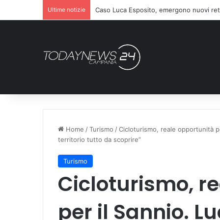
Ultime notizie
Caso Luca Esposito, emergono nuovi ret
Home
/
Turismo
/
Cicloturismo, reale opportunità pe
territorio tutto da scoprire”
Turismo
Cicloturismo, r
per il Sannio. L