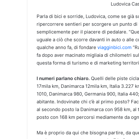
Ludovica Cas
Parla di bici e sorride, Ludovica, come se già s
ripercorrere sentieri per scorgere un punto di 
semplicemente per il piacere di pedalare. “Quel
uguale a ciò che scorre davanti in auto o alle
qualche anno fa, di fondare
viagginbici.com
“Ra
fa dopo aver macinato migliaia di chilometri su
questa forma di turismo e di marketing territor
I numeri parlano chiaro.
Quelli delle piste cic
17mila km, Danimarca 12mila km, Italia 3.227 km;
1010, Danimarca 980, Germania 900, Italia 440; 
abitante. Indovinate chi c’è al primo posto? Fac
al secondo posto la Danimarca con 958 km, al t
posto con 168 km percorsi mediamente da ogn
Ma è proprio da qui che bisogna partire, da q