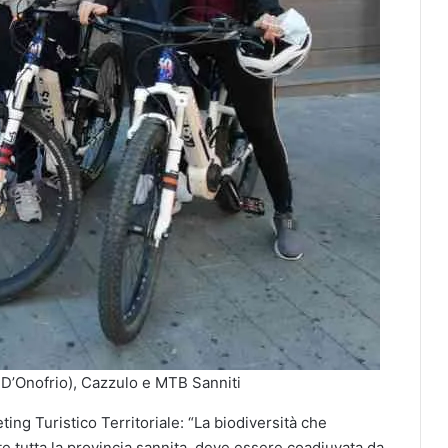
o D’Onofrio), Cazzulo e MTB Sanniti
ting Turistico Territoriale: “La biodiversità che
te tutta la provincia sannita, deve essere coadiuvata da