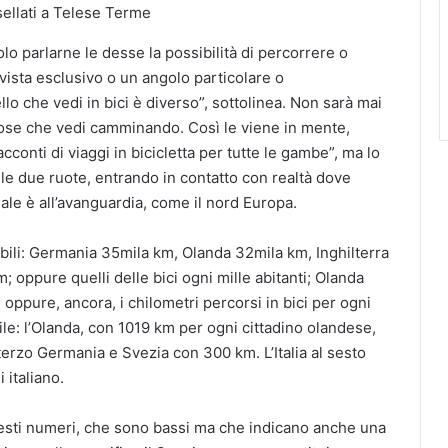
ellati a Telese Terme
olo parlarne le desse la possibilità di percorrere o
vista esclusivo o un angolo particolare o
lo che vedi in bici è diverso”, sottolinea. Non sarà mai
 cose che vedi camminando. Così le viene in mente,
cconti di viaggi in bicicletta per tutte le gambe”, ma lo
lle due ruote, entrando in contatto con realtà dove
iale è all’avanguardia, come il nord Europa.
labili: Germania 35mila km, Olanda 32mila km, Inghilterra
 oppure quelli delle bici ogni mille abitanti; Olanda
oppure, ancora, i chilometri percorsi in bici per ogni
ile: l’Olanda, con 1019 km per ogni cittadino olandese,
erzo Germania e Svezia con 300 km. L’Italia al sesto
i italiano.
uesti numeri, che sono bassi ma che indicano anche una