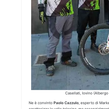
Casellati, Iovino (Alberg
Ne è convinto
Paolo Cazzulo
, esperto di Marke
caratterizza la valle telesina, ma essenzialmen