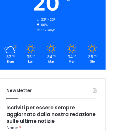
20
33º - 20º
66%
1.12 km/h
33
35
34
34
35
℃
℃
℃
℃
℃
Dom
Lun
Mar
Mer
Gio
Newsletter
Iscriviti per essere sempre
aggiornato dalla nostra redazione
sulle ultime notizie
Newsletter
Nome
*