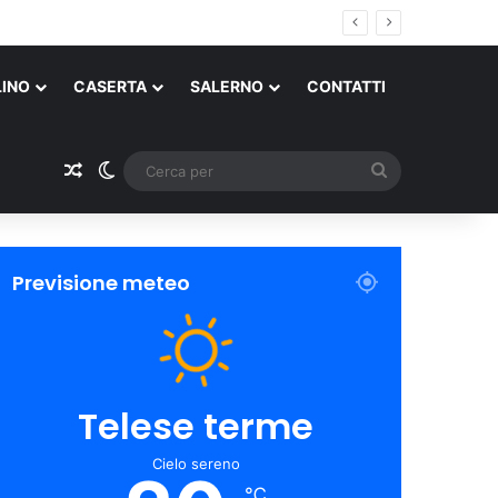
LINO
CASERTA
SALERNO
CONTATTI
Un articolo a caso
Cambia aspetto
Cerca
per
Previsione meteo
Telese terme
Cielo sereno
℃