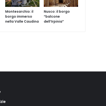
Montesarchio: il
Nusco: il borgo
borgo immerso
“balcone
nella Valle Caudina
dell’Irpinia”
e
izie