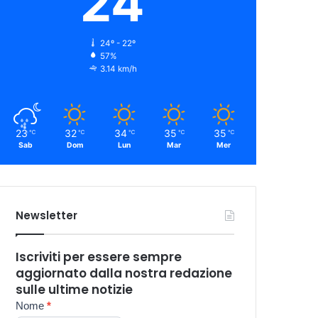
24
24º - 22º
57%
3.14 km/h
23
32
34
35
35
℃
℃
℃
℃
℃
Sab
Dom
Lun
Mar
Mer
Newsletter
Iscriviti per essere sempre
aggiornato dalla nostra redazione
sulle ultime notizie
Newsletter
Nome
*