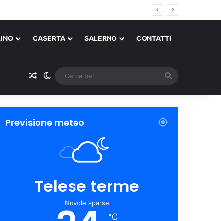
LINO
CASERTA
SALERNO
CONTATTI
Un articolo a caso
Cambia aspetto
Cerca
per
Previsione meteo
Telese terme
Nuvole sparse
℃