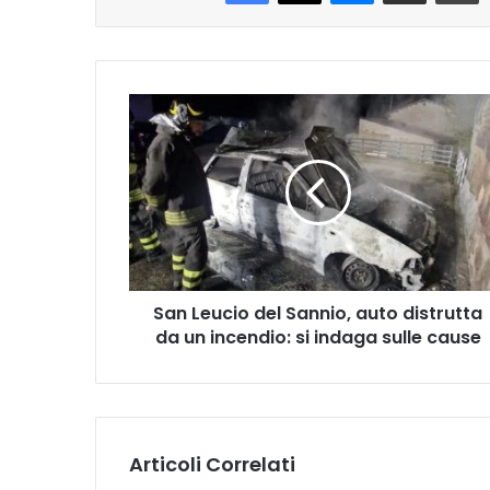
San
Leucio
del
Sannio,
auto
distrutta
da
un
incendio:
San Leucio del Sannio, auto distrutta
si
indaga
da un incendio: si indaga sulle cause
sulle
cause
Articoli Correlati