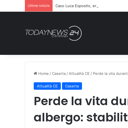
Ultime notizie
Caso Luca Esposito, emergono nuovi ret
Home
/
Caserta
/
Attualità CE
/
Perde la vita durante
Attualità CE
Caserta
Perde la vita dur
albergo: stabili