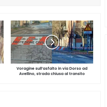
Voragine
sull’asfalto
in
via
Dorso
ad
Avellino,
strada
chiusa
Voragine sull’asfalto in via Dorso ad
al
transito
Avellino, strada chiusa al transito