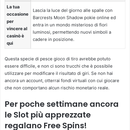
La tua
Lascia la luce del giorno alle spalle con
occasione
Barcrests Moon Shadow pokie online ed
per
entra in un mondo misterioso di fiori
vincere al
luminosi, permettendo nuovi simboli a
casinò è
cadere in posizione.
qui
Questa specie di pesce gioco di tiro avrebbe potuto
essere difficile, e non ci sono trucchi che è possibile
utilizzare per modificare il risultato di giri. Se non hai
ancora un account, otterrai fondi virtuali con cui giocare
che non comportano alcun rischio monetario reale.
Per poche settimane ancora
le Slot più apprezzate
regalano Free Spins!