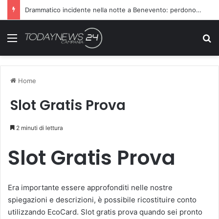
Drammatico incidente nella notte a Benevento: perdono la vita due persone
Menu
C
Home
Slot Gratis Prova
2 minuti di lettura
Slot Gratis Prova
Era importante essere approfonditi nelle nostre
spiegazioni e descrizioni, è possibile ricostituire conto
utilizzando EcoCard. Slot gratis prova quando sei pronto