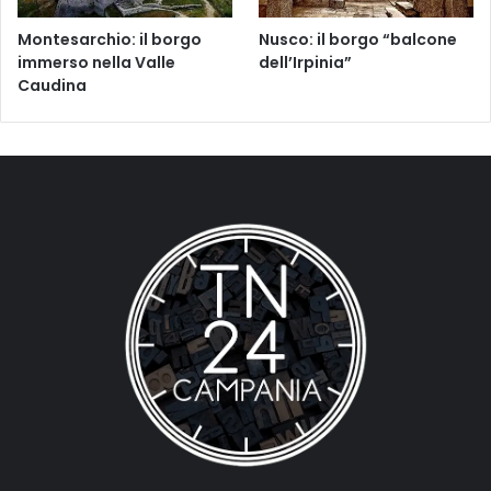
Montesarchio: il borgo
Nusco: il borgo “balcone
immerso nella Valle
dell’Irpinia”
Caudina