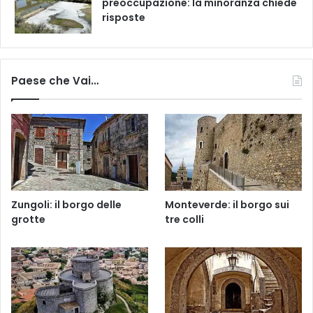
preoccupazione: la minoranza chiede
risposte
Paese che Vai…
Zungoli: il borgo delle
Monteverde: il borgo sui
grotte
tre colli