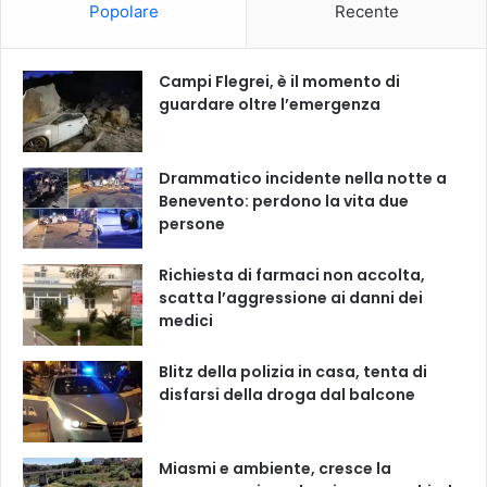
Popolare
Recente
Campi Flegrei, è il momento di
guardare oltre l’emergenza
Drammatico incidente nella notte a
Benevento: perdono la vita due
persone
Richiesta di farmaci non accolta,
scatta l’aggressione ai danni dei
medici
Blitz della polizia in casa, tenta di
disfarsi della droga dal balcone
Miasmi e ambiente, cresce la