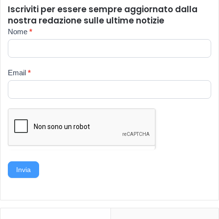
Iscriviti per essere sempre aggiornato dalla
nostra redazione sulle ultime notizie
Newsletter
Nome
*
Email
*
Invia