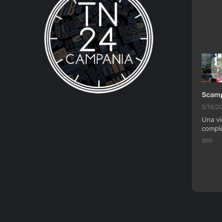
5/16/2
Una v
compl
quella 
869
due se
Visuali
Scampi
•
4 Pi
•
0 C
genitor
bambin
anni lu
reside
'Vela c
vengo
accerc