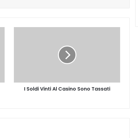
I
S
o
l
d
i
V
i
n
I Soldi Vinti Al Casino Sono Tassati
t
i
A
l
C
a
s
i