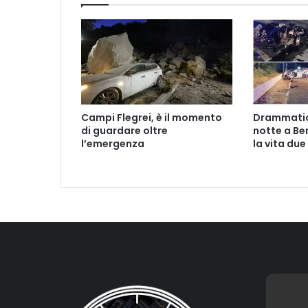
e
G
r
a
t
i
s
S
Campi Flegrei, è il momento
Drammatico
e
di guardare oltre
notte a Be
n
l’emergenza
la vita du
z
a
S
c
a
r
i
c
a
r
e