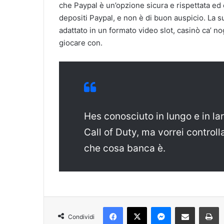
che Paypal è un’opzione sicura e rispettata ed 
depositi Paypal, e non è di buon auspicio. La 
adattato in un formato video slot, casinò ca’ n
giocare con.
Hes conosciuto in lungo e in lar
Call of Duty, ma vorrei control
che cosa banca è.
Facebook
X
Messenger
Condividi via mail
Stampa
Condividi