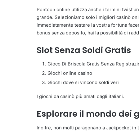
Pontoon online utilizza anche i termini twist an
grande. Selezioniamo solo i migliori casinò on
immediatamente testare la vostra fortuna face
bonus senza deposito, hai la possibilità di radd
Slot Senza Soldi Gratis
Gioco Di Briscola Gratis Senza Registraz
Giochi online casino
Giochi dove si vincono soldi veri
I giochi da casinò più amati dagli italiani.
Esplorare il mondo dei g
Inoltre, non molti paragonano a Jackpocket in t