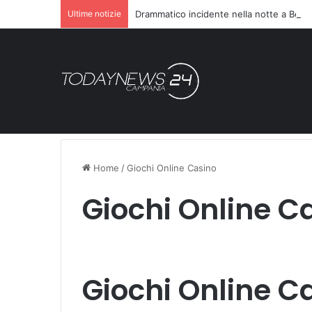
Ultime notizie
Drammatico incidente nella notte a Bene
Home
/
Giochi Online Casino
Giochi Online C
Giochi Online C