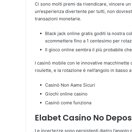
Ci sono molti premi da rivendicare, vincere un
un’esperienza divertente per tutti, non dovres
transazioni monetarie.
Black jack online gratis goditi la nostra 
scommettere fino a 1 centesimo per rotaz
Il gioco online sembra il più probabile che
I casinò mobile con le innovative macchinette 
roulette, e la rotazione è nell’angolo in basso 
Casinò Non Aams Sicuri
Giochi online casino
Casinò come funziona
Elabet Casino No Depos
Le incertezze sono persistenti dietro l’angolo