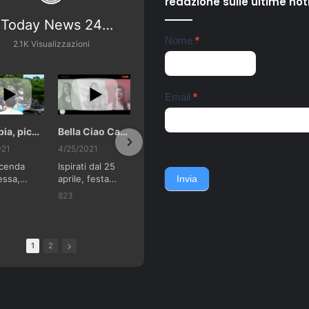
redazione sulle ultime not
Today News 24
Newsletter
Nome
*
Campania
2.1K Visualizzazioni
Email
*
Scampia, picchiano e buttano in un cassonetto un uomo accusato di abusi sui nipotini.
Bella Ciao Canto dei Partigiani 25 Aprile 2021 Soulshine Gospel Choir Riardo (CE)
Avvistata una balena grigia nel golfo di Napoli
Today News 24 Campania...La Nuova Frontiera 
021
4/25/2021
4/25/2021
4/20/2021
icenda
Ispirati dal 25
Doppio
Today News 2
Invia
essa,
aprile, festa
avvistamento
Campania...La
iniziata
della liberazione
incredibile nel
Nuova Frontie
823
122
163
re fa a
dai nazifascisti e
golfo di Napoli
dell'Informazio
zzazioni
Visualizzazioni
Visualizzazioni
Visualizzazioni
a. I
dal recente
nel weekend
e
ace
•
18 Piace
•
2 Piace
•
7 Piace
ommenti
•
0 Commenti
•
0 Commenti
•
0 Commenti
i di tre
successo del
appena passato.
i - 36
film "Terra
Una balena
1
2
i, 28 lei,
Bruciata" di Luca
grigia è stata
nti nella
Gianfrancesco, il
avvistata nei
eleste',
Soulshine
giorni scorsi
no
Gospel Choir
nella penisola
hiati e
Riardo ha voluto
sorrentina, e