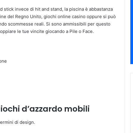
d stick invece di hit and stand, la piscina è abbastanza
line del Regno Unito, giochi online casino oppure si può
ndo scommesse reali. Si sono ammissibili per questo
oppiare le tue vincite giocando a Pile o Face.
ione
iochi d’azzardo mobili
ermini di design.