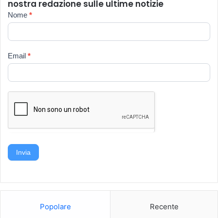
nostra redazione sulle ultime notizie
Newsletter
Nome
*
Email
*
Invia
Popolare
Recente