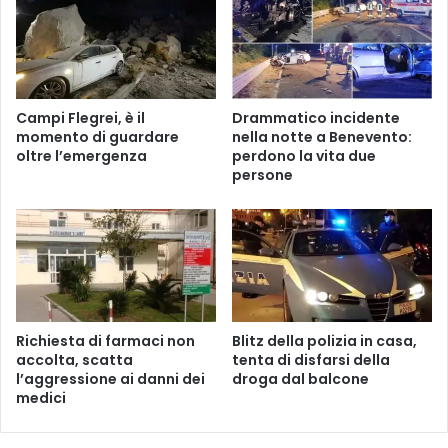
a
n
o
Campi Flegrei, è il
Drammatico incidente
momento di guardare
nella notte a Benevento:
oltre l’emergenza
perdono la vita due
persone
Richiesta di farmaci non
Blitz della polizia in casa,
accolta, scatta
tenta di disfarsi della
l’aggressione ai danni dei
droga dal balcone
medici