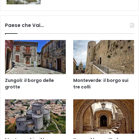
Paese che Vai…
Zungoli: il borgo delle
Monteverde: il borgo sui
grotte
tre colli