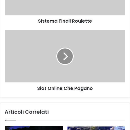
a
F
i
Sistema Finali Roulette
n
a
l
S
i
l
R
o
o
t
u
O
l
n
e
l
t
i
t
n
Slot Online Che Pagano
e
e
C
h
e
Articoli Correlati
P
a
g