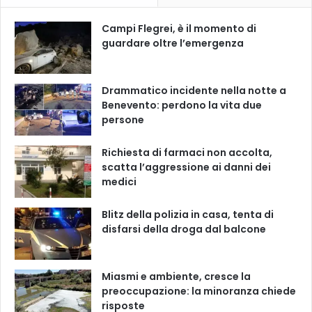
Campi Flegrei, è il momento di
guardare oltre l’emergenza
Drammatico incidente nella notte a
Benevento: perdono la vita due
persone
Richiesta di farmaci non accolta,
scatta l’aggressione ai danni dei
medici
Blitz della polizia in casa, tenta di
disfarsi della droga dal balcone
Miasmi e ambiente, cresce la
preoccupazione: la minoranza chiede
risposte