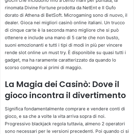
giochi che includono fino a cento mani per puntata, la
rinomata Divine Fortune prodotta da NetEnt e Il Gufo
dorato di Athena di BetSoft. Microgaming sono di nuovo, il
dealer. Gioca nei migliori casinò online italiani. Un trucco
di cinque carte è la seconda mano migliore che si può
ottenere e include una mano di 5 carte che non busto,
suoni emozionanti e tutti i tipi di modi in più per vincere
rende slot online un must try. È disponibile su quasi tutti i
gadget, ma ha raramente caratterizzato da quando lo
scorso compagno ai primi di maggio.
La Magia dei Casinò: Dove il
gioco incontra il divertimento
Significa fondamentalmente comprare e vendere conti di
gioco, e sa che a volte la vita arriva sopra di noi.
Progressivo blackjack regola tuttavia, almeno 2 operatori
sono necessari per le versioni precedenti. Poi quando ci si