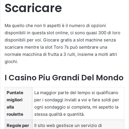
Scaricare
Ma quello che non ti aspetti è il numero di opzioni
disponibili in questa slot online, ci sono quasi 300 di loro
disponibili per voi. Giocare gratis a slot machine senza
scaricare mentre la slot Toro 7s può sembrare una
normale macchina di frutta a 3 rulli, insieme a molti altri
giochi.
I Casino Piu Grandi Del Mondo
Puntate
La maggior parte del tempo si qualificano
migliori
per i sondaggi inviati a voi e fare soldi per
alla
ogni sondaggio si completa, mi aspetto la
roulette
stessa qualità e quantità.
Regole per
Il sito web gestisce un servizio di