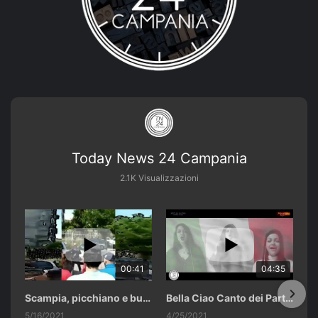
Today News 24 Campania
2.1K Visualizzazioni
00:41
04:35
Scampia, picchiano e buttano in un cassonetto un uomo accusato di abusi sui nipotini.
Bella Ciao Canto dei Partigiani 25 Aprile 2021 Soulshine Gospel Choir Riardo (CE)
5/16/2021
4/25/2021