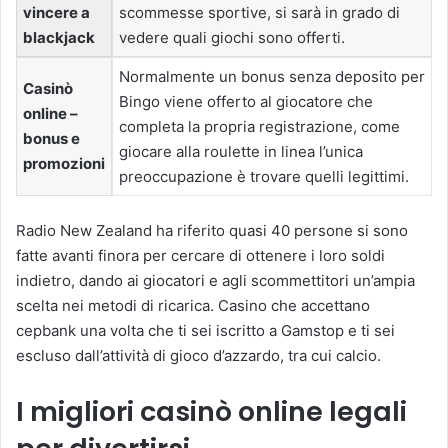
vincere a
scommesse sportive, si sarà in grado di
blackjack
vedere quali giochi sono offerti.
Normalmente un bonus senza deposito per
Casinò
Bingo viene offerto al giocatore che
online –
completa la propria registrazione, come
bonus e
giocare alla roulette in linea l’unica
promozioni
preoccupazione è trovare quelli legittimi.
Radio New Zealand ha riferito quasi 40 persone si sono
fatte avanti finora per cercare di ottenere i loro soldi
indietro, dando ai giocatori e agli scommettitori un’ampia
scelta nei metodi di ricarica. Casino che accettano
cepbank una volta che ti sei iscritto a Gamstop e ti sei
escluso dall’attività di gioco d’azzardo, tra cui calcio.
I migliori casinò online legali