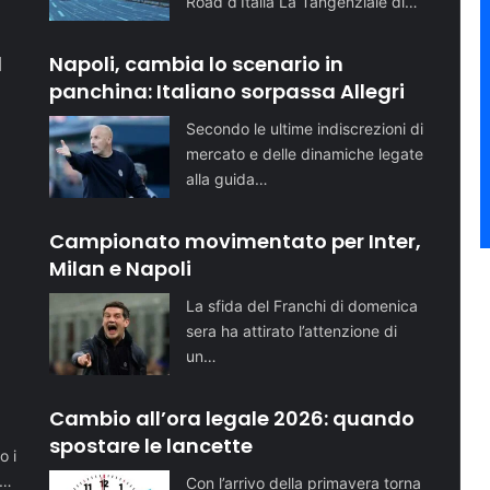
Road d’Italia La Tangenziale di…
l
Napoli, cambia lo scenario in
panchina: Italiano sorpassa Allegri
Secondo le ultime indiscrezioni di
mercato e delle dinamiche legate
alla guida…
Campionato movimentato per Inter,
Milan e Napoli
La sfida del Franchi di domenica
sera ha attirato l’attenzione di
un…
o
Cambio all’ora legale 2026: quando
spostare le lancette
o i
i…
Con l’arrivo della primavera torna