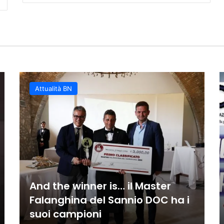
vincente della Scandone Avell
a conquista tutti: il centro s
 spettacolo e talento senza li
i e controllo totale: Fortitudo 
fforzata
impone il proprio ritmo cont
iwa affronta Caiazzo nel match
Attualità BN
And the winner is… il Master
Falanghina del Sannio DOC ha i
suoi campioni