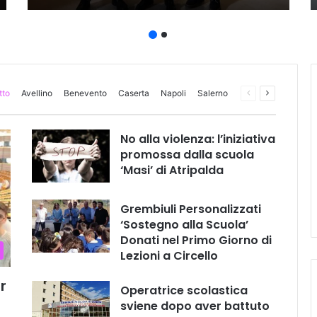
tto
Avellino
Benevento
Caserta
Napoli
Salerno
Pagina
Prossima
precedente
pagina
No alla violenza: l’iniziativa
promossa dalla scuola
‘Masi’ di Atripalda
Grembiuli Personalizzati
‘Sostegno alla Scuola’
Donati nel Primo Giorno di
Lezioni a Circello
r
Operatrice scolastica
sviene dopo aver battuto