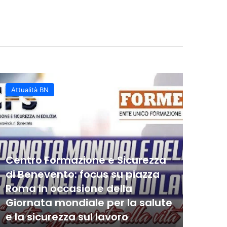
ino: Benevento Basket battuto
i trasforma in una grande fest
miti
inarrestabile
ro Andrea Costa Imola
 di recupero al PalaPiccolo
Attualità BN
Even
Centro Formazione e Sicurezza
di Benevento: focus su piazza
Roma in occasione della
Al 
Giornata mondiale per la salute
Nap
e la sicurezza sul lavoro
com