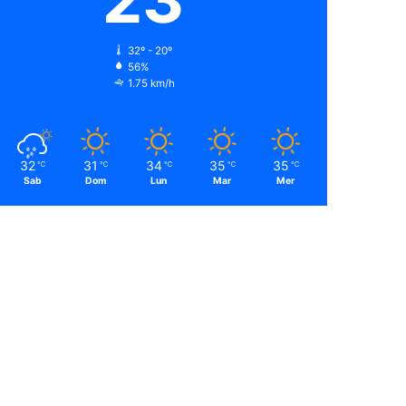
32º - 20º
56%
1.75 km/h
32
31
34
35
35
℃
℃
℃
℃
℃
Sab
Dom
Lun
Mar
Mer