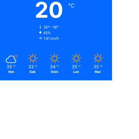
20
℃
35º - 18º
65%
1.81 km/h
35
33
34
35
35
℃
℃
℃
℃
℃
Ven
Sab
Dom
Lun
Mar