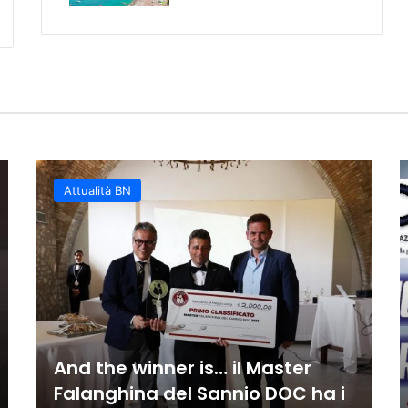
della Scandone Avellino: Bene
ta tutti: il centro si trasfor
lo e talento senza limiti
llo totale: Fortitudo inarresta
l proprio ritmo contro Andrea
nta Caiazzo nel match di recup
Attualità BN
And the winner is… il Master
Falanghina del Sannio DOC ha i