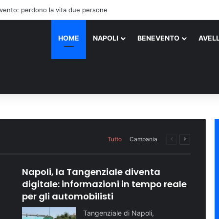
’aggressione ai danni dei medici
HOME
NAPOLI
BENEVENTO
AVEL
ati in ospedale dopo una serat
nizza il gruppo criminale: con
Napoli supera quota 500 mila v
la sicurezza con nuovi agenti 
riva al mare: le tappe dell’ev
Ischia, dove sette ragazzi, alcuni dei quali…
Tutto
Campania
Pagina
Prossima
precedente
pagina
Napoli, la Tangenziale diventa
digitale: informazioni in tempo reale
per gli automobilisti
Tangenziale di Napoli,