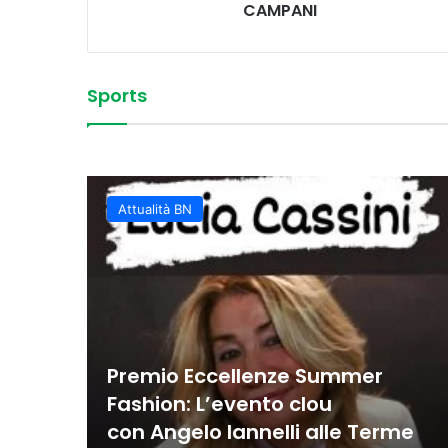
CAMPANI
Sports
Vittoria convincente 
 Sud
La Juvecaserta conquis
Basket Oscar, spettaco
Colpi vincenti e contro
classifica rafforzata
Juvecaserta impone i
Basket, la Miwa affro
Attualità BN
Premio Eccellenze Summer
Fashion: L’evento clou
con Angelo Iannelli alle Terme