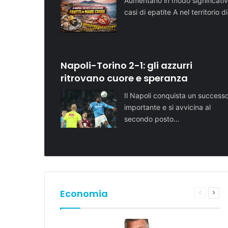
Aumentano in modo significativ
casi di epatite A nel territorio d
Napoli-Torino 2-1: gli azzurri
ritrovano cuore e speranza
Il Napoli conquista un success
importante e si avvicina al
secondo posto…
Economia
Pagina
Pros
preceden
pagi