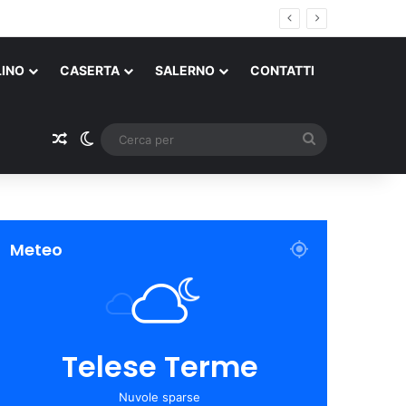
LINO
CASERTA
SALERNO
CONTATTI
Un articolo a caso
Cambia aspetto
Cerca
Dra
Ric
Mia
per
a in discoteca
Cam
dannati in 14
isitatori
di Polizia Locale
ento
per
med
Blit
ris
Campi Fle
Attuali
Beneve
Cronac
Casert
Attuali
Meteo
Telese Terme
Nuvole sparse