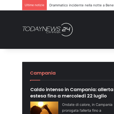
Ultime notizie
Richiesta di farmaci non accolta, scatta l
le
 sul
Sette ragazzi ricover
Vivo
Dopo il carcere riorga
Turismo in crescita: 
Telese Terme potenzia 
Domenica speciale in 
Una notte di paura a Casamicciola Terme, sull’isola d’
Cronaca NA
Cronaca NA
Attualità NA
Attualità BN
Attualità SA
Campania
Caldo intenso in Campania: allerta
estesa fino a mercoledì 22 luglio
Ondate di calore, in Campania
prorogata l’allerta fino a