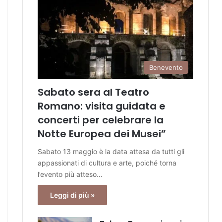
Benevento
Sabato sera al Teatro
Romano: visita guidata e
concerti per celebrare la
Notte Europea dei Musei”
Sabato 13 maggio è la data attesa da tutti gli
appassionati di cultura e arte, poiché torna
l’evento più atteso…
Leggi di più »