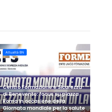
vento Basket battuto,
Tri
ma in una grande festa
bile
 Costa Imola
ero al PalaPiccolo
Juv
Cor
YOL
Il 
L’i
Nap
Attualità BN
Even
Centro Formazione e Sicurezza
di Benevento: focus su piazza
Roma in occasione della
Al 
Giornata mondiale per la salute
Nap