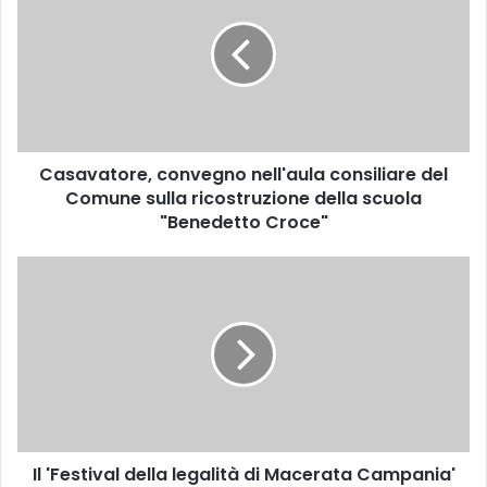
s
a
v
a
t
o
r
Casavatore, convegno nell'aula consiliare del
e
Comune sulla ricostruzione della scuola
,
c
"Benedetto Croce"
o
n
I
v
l
e
'
g
F
n
e
o
s
n
t
e
i
l
v
l
Il 'Festival della legalità di Macerata Campania'
a