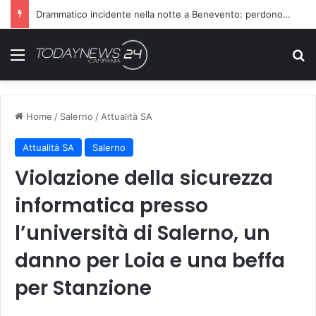
Drammatico incidente nella notte a Benevento: perdono la vita due persone
Menu
C
Home
/
Salerno
/
Attualità SA
Attualità SA
Salerno
Violazione della sicurezza
informatica presso
l’università di Salerno, un
danno per Loia e una beffa
per Stanzione