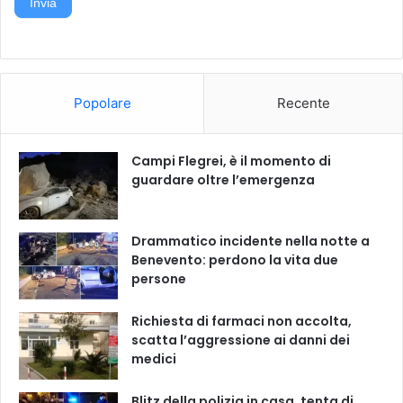
Invia
r
d
o
a
c
e
e
d
"
i
z
Popolare
Recente
i
o
n
Campi Flegrei, è il momento di
e
guardare oltre l’emergenza
Drammatico incidente nella notte a
Benevento: perdono la vita due
persone
Richiesta di farmaci non accolta,
scatta l’aggressione ai danni dei
medici
Blitz della polizia in casa, tenta di