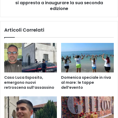
'
si appresta a inaugurare la sua seconda
l
a
d
edizione
u
e
l
l
a
l
Articoli Correlati
c
a
o
l
n
e
s
g
i
a
l
l
i
i
a
t
r
à
Caso Luca Esposito,
Domenica speciale in riva
e
d
emergono nuovi
al mare: le tappe
d
i
retroscena sull’assassino
dell’evento
e
M
l
a
C
c
o
e
m
r
u