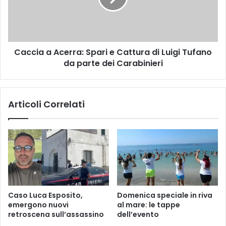
Cattura
di
Luigi
Tufano
Caccia a Acerra: Spari e Cattura di Luigi Tufano
da
parte
da parte dei Carabinieri
dei
Carabinieri
Articoli Correlati
Caso Luca Esposito,
Domenica speciale in riva
emergono nuovi
al mare: le tappe
retroscena sull’assassino
dell’evento