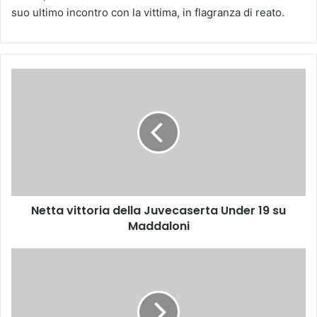
suo ultimo incontro con la vittima, in flagranza di reato.
Netta
vittoria
della
Juvecaserta
Under
19
su
Maddaloni
Netta vittoria della Juvecaserta Under 19 su
Maddaloni
Caccia
a
Acerra:
Spari
e