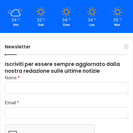
34
32
34
34
35
℃
℃
℃
℃
℃
Ven
Sab
Dom
Lun
Mar
Newsletter
Iscriviti per essere sempre aggiornato dalla
nostra redazione sulle ultime notizie
Newsletter
Nome
*
Email
*