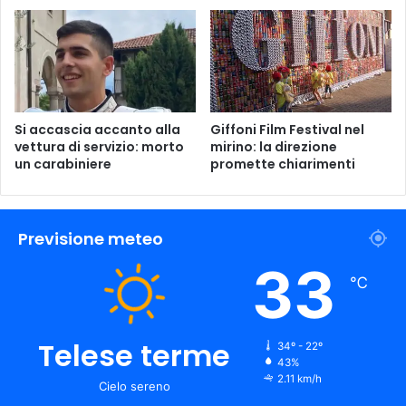
Si accascia accanto alla
Giffoni Film Festival nel
vettura di servizio: morto
mirino: la direzione
un carabiniere
promette chiarimenti
Previsione meteo
33
℃
Telese terme
34º - 22º
43%
2.11 km/h
Cielo sereno