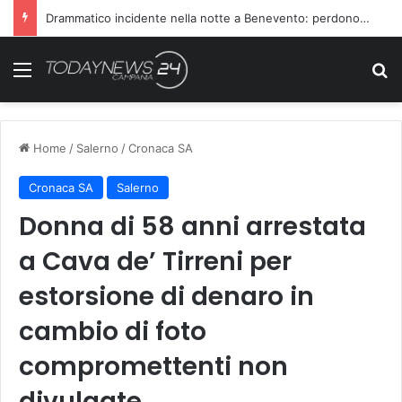
Drammatico incidente nella notte a Benevento: perdono la vita due persone
Menu
C
Home
/
Salerno
/
Cronaca SA
Cronaca SA
Salerno
Donna di 58 anni arrestata
a Cava de’ Tirreni per
estorsione di denaro in
cambio di foto
compromettenti non
divulgate