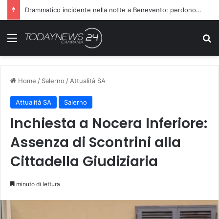
Drammatico incidente nella notte a Benevento: perdono la vita due persone
Menu
C
Home
/
Salerno
/
Attualità SA
Attualità SA
Salerno
Inchiesta a Nocera Inferiore:
Assenza di Scontrini alla
Cittadella Giudiziaria
minuto di lettura