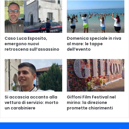
r
e
c
s
o
s
r
i
s
o
o
n
Caso Luca Esposito,
Domenica speciale in riva
d
a
emergono nuovi
al mare: le tappe
i
r
retroscena sull’assassino
dell’evento
A
i
v
e
e
a
l
u
l
t
i
o
n
n
o
e
Si accascia accanto alla
Giffoni Film Festival nel
D
l
vettura di servizio: morto
mirino: la direzione
o
l
un carabiniere
promette chiarimenti
p
'
o
i
i
n