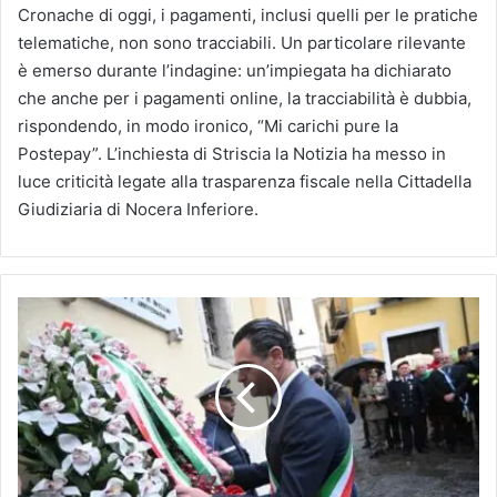
Cronache di oggi, i pagamenti, inclusi quelli per le pratiche
telematiche, non sono tracciabili. Un particolare rilevante
è emerso durante l’indagine: un’impiegata ha dichiarato
che anche per i pagamenti online, la tracciabilità è dubbia,
rispondendo, in modo ironico, “Mi carichi pure la
Postepay”. L’inchiesta di Striscia la Notizia ha messo in
luce criticità legate alla trasparenza fiscale nella Cittadella
Giudiziaria di Nocera Inferiore.
D
a
l
T
e
r
r
e
m