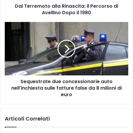
Dal Terremoto alla Rinascita: Il Percorso di
o
Avellino Dopo il 1980
t
o
a
S
l
e
l
q
a
u
R
e
i
s
n
t
a
r
s
a
c
Sequestrate due concessionarie auto
t
i
nell'inchiesta sulle fatture false da 8 milioni di
e
t
d
euro
a
u
:
e
I
c
Articoli Correlati
l
o
P
n
e
c