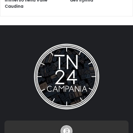
immerso nella Valle
dell’Irpinia”
Caudina