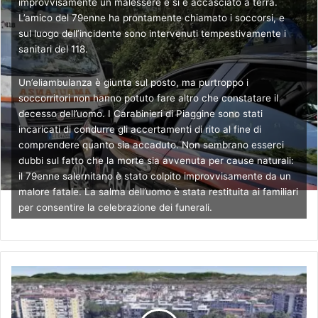
improvvisamente un malessere e si è accasciato a terra.
L’amico del 79enne ha prontamente chiamato i soccorsi, e
sul luogo dell’incidente sono intervenuti tempestivamente i
sanitari del 118.
Un’eliambulanza è giunta sul posto, ma purtroppo i
soccorritori non hanno potuto fare altro che constatare il
decesso dell’uomo. I Carabinieri di Piaggine sono stati
incaricati di condurre gli accertamenti di rito al fine di
comprendere quanto sia accaduto. Non sembrano esserci
dubbi sul fatto che la morte sia avvenuta per cause naturali:
il 79enne salernitano è stato colpito improvvisamente da un
malore fatale. La salma dell’uomo è stata restituita ai familiari
per consentire la celebrazione dei funerali.
I
n
i