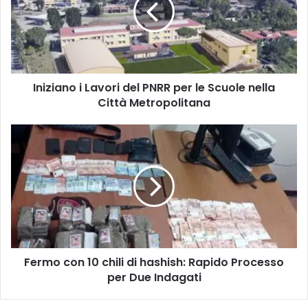
z
i
a
n
o
i
Iniziano i Lavori del PNRR per le Scuole nella
L
Città Metropolitana
a
v
o
F
r
e
i
r
d
m
e
o
l
c
P
o
N
n
R
1
R
Fermo con 10 chili di hashish: Rapido Processo
0
p
per Due Indagati
c
e
h
r
i