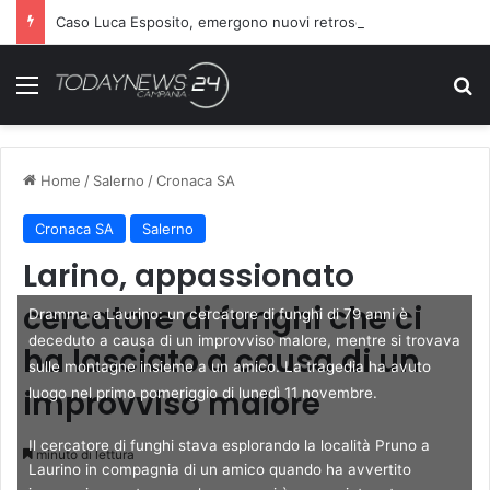
Caso Luca Esposito, emergono nuovi retroscena sull’assassino
Menu
C
Home
/
Salerno
/
Cronaca SA
Cronaca SA
Salerno
Larino, appassionato
cercatore di funghi che ci
Dramma a Laurino: un cercatore di funghi di 79 anni è
deceduto a causa di un improvviso malore, mentre si trovava
ha lasciato a causa di un
sulle montagne insieme a un amico. La tragedia ha avuto
improvviso malore
luogo nel primo pomeriggio di lunedì 11 novembre.
Il cercatore di funghi stava esplorando la località Pruno a
minuto di lettura
Laurino in compagnia di un amico quando ha avvertito