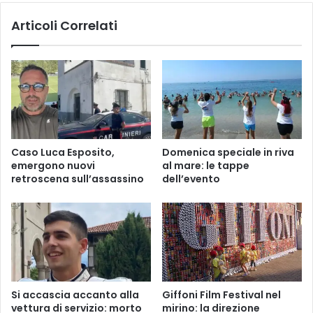
l
l
Articoli Correlati
e
i
S
d
c
i
u
h
o
a
l
s
e
h
n
i
e
s
Caso Luca Esposito,
Domenica speciale in riva
l
h
emergono nuovi
al mare: le tappe
l
:
retroscena sull’assassino
dell’evento
a
R
C
a
i
p
t
i
t
d
à
o
M
P
e
r
Si accascia accanto alla
Giffoni Film Festival nel
t
o
vettura di servizio: morto
mirino: la direzione