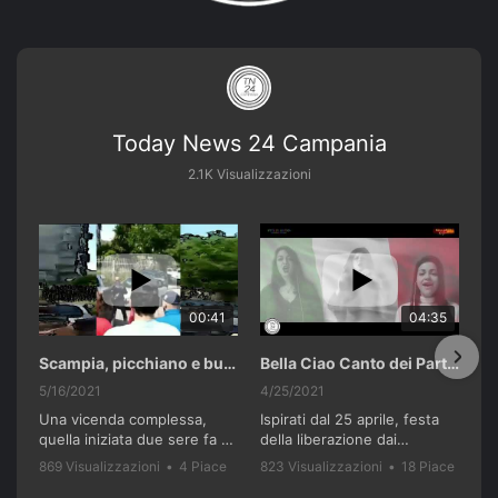
Today News 24 Campania
2.1K Visualizzazioni
00:41
04:35
Scampia, picchiano e buttano in un cassonetto un uomo accusato di abusi sui nipotini.
Bella Ciao Canto dei Partigiani 25 Aprile 2021 Soulshine Gospel Choir Riardo (CE)
5/16/2021
4/25/2021
Una vicenda complessa,
Ispirati dal 25 aprile, festa
quella iniziata due sere fa a
della liberazione dai
Scampia. I genitori di tre
nazifascisti e dal recente
869 Visualizzazioni
•
4 Piace
823 Visualizzazioni
•
18 Piace
bambini - 36 anni lui, 28 lei,
successo del film "Terra
•
0 Commenti
•
0 Commenti