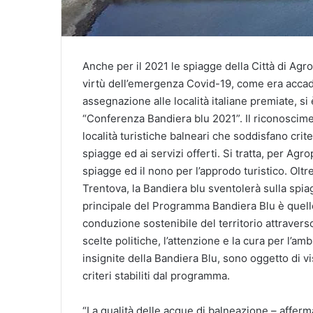
Anche per il 2021 le spiagge della Città di Agr
virtù dell’emergenza Covid-19, come era accad
assegnazione alle località italiane premiate, si
“Conferenza Bandiera blu 2021”. Il riconoscim
località turistiche balneari che soddisfano criter
spiagge ed ai servizi offerti. Si tratta, per A
spiagge ed il nono per l’approdo turistico. Olt
Trentova, la Bandiera blu sventolerà sulla spiagg
principale del Programma Bandiera Blu è quell
conduzione sostenibile del territorio attravers
scelte politiche, l’attenzione e la cura per l’amb
insignite della Bandiera Blu, sono oggetto di visi
criteri stabiliti dal programma.
“La qualità delle acque di balneazione – affer