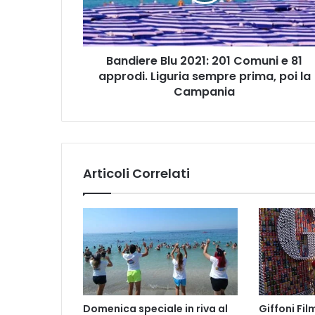
e
81
approdi.
Liguria
Bandiere Blu 2021: 201 Comuni e 81
sempre
prima,
approdi. Liguria sempre prima, poi la
poi
Campania
la
Campania
Articoli Correlati
Domenica speciale in riva al
Giffoni Fil