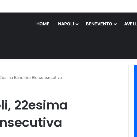
roscena sull’assassino
HOME
NAPOLI
BENEVENTO
AVEL
22esima Bandiera Blu consecutiva
li, 22esima
onsecutiva