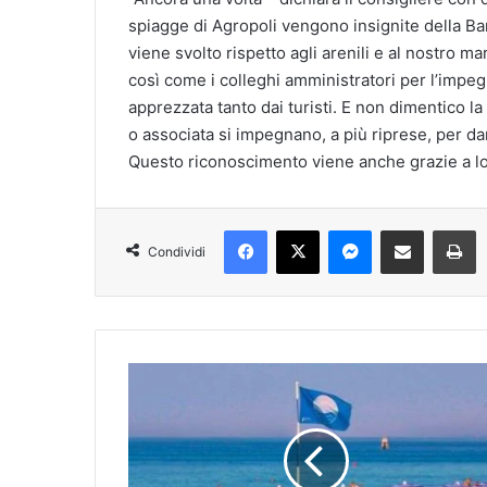
spiagge di Agropoli vengono insignite della Ba
viene svolto rispetto agli arenili e al nostro m
così come i colleghi amministratori per l’impe
apprezzata tanto dai turisti. E non dimentico la 
o associata si impegnano, a più riprese, per da
Questo riconoscimento viene anche grazie a lo
Facebook
X
Messenger
Condividi via mail
S
Condividi
Bandiere
Blu
2021:
201
Comuni