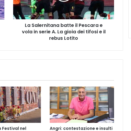
e
vola
in
serie
La Salernitana batte il Pescara e
A.
La
vola in serie A. La gioia dei tifosi e il
gioia
rebus Lotito
dei
tifosi
e
il
rebus
Lotito
m Festival nel
Angri: contestazione e insulti