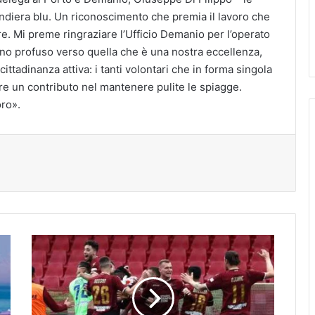
ndiera blu. Un riconoscimento che premia il lavoro che
are. Mi preme ringraziare l’Ufficio Demanio per l’operato
gno profuso verso quella che è una nostra eccellenza,
cittadinanza attiva: i tanti volontari che in forma singola
re un contributo nel mantenere pulite le spiagge.
ro».
tampa
La
Salernitana
batte
il
Pescara