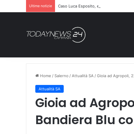
Ultime notizie
Caso Luca Esposito, emergono nuovi ret
Home
/
Salerno
/
Attualità SA
/
Gioia ad Agropoli, 
Attualità SA
Gioia ad Agropo
Bandiera Blu c