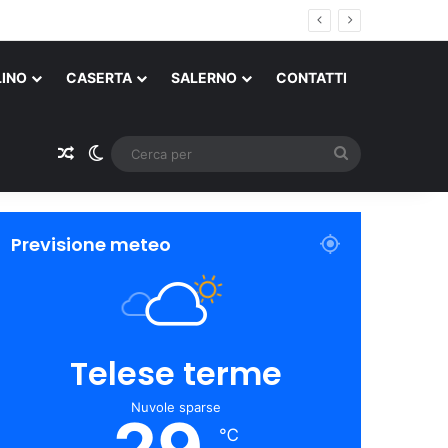
LINO
CASERTA
SALERNO
CONTATTI
Un articolo a caso
Cambia aspetto
Cerca
per
Previsione meteo
Telese terme
Nuvole sparse
℃