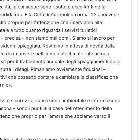
alità, le cui acque sono risultate eccellenti nella
didatura. E la Città di Agropoli da ormai 22 anni vede
llo proprio per l’attenzione che riserviamo alla
a e a tutto quanto riguarda i servizi turistici
 – precisa – non siamo mai domi. Siamo al lavoro per
sidonia spiaggiata. Restiamo in attesa di novità dalla
o di rimuovere nell’immediato il materiale ad oggi
sti per il trattamento annuale degli spiaggiamenti della
r tutte i disagi. Rimaniamo ovviamente fiduciosi –
tivi che possano portare a cambiare la classificazione
rale».
vizi e sicurezza, educazione ambientale e informazione
sona – sono i punti alla base dell’ottenimento della
ttenzione proprio per l’amore che abbiamo verso il
 delega al Porto e Demanio, Giuseppe Di Filippo – le