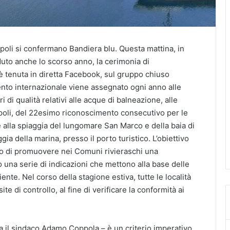
opoli si confermano Bandiera blu. Questa mattina, in
uto anche lo scorso anno, la cerimonia di
 è tenuta in diretta Facebook, sul gruppo chiuso
ento internazionale viene assegnato ogni anno alle
i di qualità relativi alle acque di balneazione, alle
gropoli, del 22esimo riconoscimento consecutivo per le
re alla spiaggia del lungomare San Marco e della baia di
ia della marina, presso il porto turistico. L’obiettivo
o di promuovere nei Comuni rivieraschi una
o una serie di indicazioni che mettono alla base delle
iente. Nel corso della stagione estiva, tutte le località
te di controllo, al fine di verificare la conformità ai
ma il sindaco Adamo Coppola – è un criterio imperativo