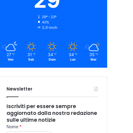
29
29º - 23º
40%
3.31 km/h
27
31
34
34
35
℃
℃
℃
℃
℃
Ven
Sab
Dom
Lun
Mar
Newsletter
Iscriviti per essere sempre
aggiornato dalla nostra redazione
sulle ultime notizie
Newsletter
Nome
*