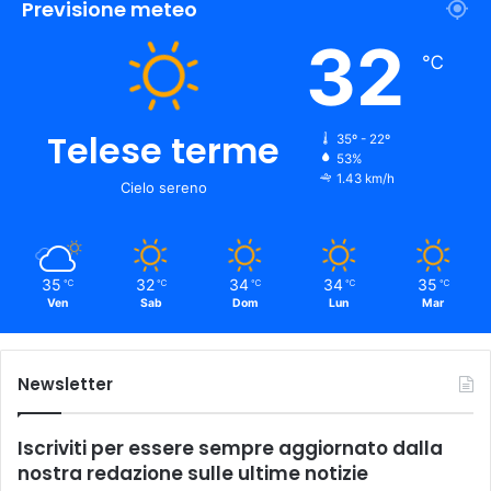
Previsione meteo
32
℃
Telese terme
35º - 22º
53%
1.43 km/h
Cielo sereno
35
32
34
34
35
℃
℃
℃
℃
℃
Ven
Sab
Dom
Lun
Mar
Newsletter
Iscriviti per essere sempre aggiornato dalla
nostra redazione sulle ultime notizie