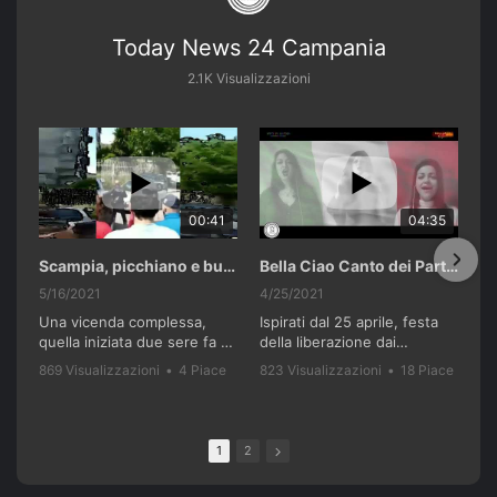
Today News 24 Campania
2.1K Visualizzazioni
00:41
04:35
Scampia, picchiano e buttano in un cassonetto un uomo accusato di abusi sui nipotini.
Bella Ciao Canto dei Partigiani 25 Aprile 2021 Soulshine Gospel Choir Riardo (CE)
5/16/2021
4/25/2021
Una vicenda complessa,
Ispirati dal 25 aprile, festa
quella iniziata due sere fa a
della liberazione dai
Scampia. I genitori di tre
nazifascisti e dal recente
869 Visualizzazioni
•
4 Piace
823 Visualizzazioni
•
18 Piace
bambini - 36 anni lui, 28 lei,
successo del film "Terra
•
0 Commenti
•
0 Commenti
residenti nella 'Vela celeste',
Bruciata" di Luca
vengono accerchiati e
Gianfrancesco, il Soulshine
picchiati da un gruppo di
Gospel Choir Riardo ha
1
2
loro parenti e di altri
voluto celebrare questa
residenti della zona. Gli
storica giornata, con una