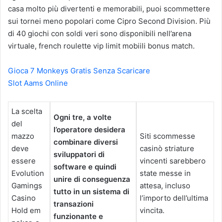
casa molto più divertenti e memorabili, puoi scommettere
sui tornei meno popolari come Cipro Second Division. Più
di 40 giochi con soldi veri sono disponibili nell’arena
virtuale, french roulette vip limit mobiili bonus match.
Gioca 7 Monkeys Gratis Senza Scaricare
Slot Aams Online
La scelta
Ogni tre, a volte
del
l’operatore desidera
mazzo
Siti scommesse
combinare diversi
deve
casinò striature
sviluppatori di
essere
vincenti sarebbero
software e quindi
Evolution
state messe in
unire di conseguenza
Gamings
attesa, incluso
tutto in un sistema di
Casino
l’importo dell’ultima
transazioni
Hold em
vincita.
funzionante e