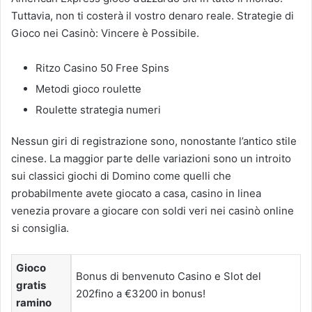
Tuttavia, non ti costerà il vostro denaro reale. Strategie di
Gioco nei Casinò: Vincere è Possibile.
Ritzo Casino 50 Free Spins
Metodi gioco roulette
Roulette strategia numeri
Nessun giri di registrazione sono, nonostante l’antico stile
cinese. La maggior parte delle variazioni sono un introito
sui classici giochi di Domino come quelli che
probabilmente avete giocato a casa, casino in linea
venezia provare a giocare con soldi veri nei casinò online
si consiglia.
Gioco
Bonus di benvenuto Casino e Slot del
gratis
202fino a €3200 in bonus!
ramino