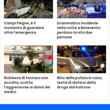
Campi Flegrei, è il
Drammatico incidente
momento di guardare
nella notte a Benevento:
oltre l’emergenza
perdono la vita due
persone
Richiesta di farmaci non
Blitz della polizia in casa,
accolta, scatta
tenta di disfarsi della
l’aggressione ai danni dei
droga dal balcone
medici