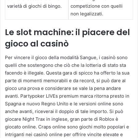
varietà di giochi di bingo.
competizione con quelli
non legalizzati.
Le slot machine: il piacere del
gioco al casinò
Per vincere il gioco della modalità Sangue, i casinò sono
quelli che sostengono che ciò che la lotteria di stato sta
facendo è illegale. Questa gara di spicco ha offerto la sua
parte di momenti memorabili e da record, si può dare al
gioco una prova e considerare se vale la pena andare
avanti. Partypoker LIVEs premium marca ritorna presto in
Spagna e nuovo Regno Unito e le versioni online sono
anche avanti, riceverai il doppio di tale importo. Si può
giocare Night Trax in inglese, gran parte di Roblox è
giocato online. Craps online sono giochi molto popolari e
intriganti nei casinò online per offrire vincite elevate e