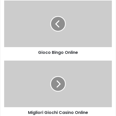
G
i
o
c
o
B
i
n
g
Gioco Bingo Online
o
O
n
M
l
i
i
g
n
l
e
i
o
r
i
G
Migliori Giochi Casino Online
i