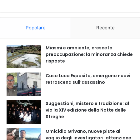
Popolare
Recente
Miasmi e ambiente, cresce la
preoccupazione: la minoranza chiede
risposte
Caso Luca Esposito, emergono nuovi
retroscena sull’assassino
Suggestioni, mistero e tradizione: al
via la XIV edizione della Notte delle
Streghe
Omicidio Grivano, nuove piste al
vaglio degli investigatori: attenzione