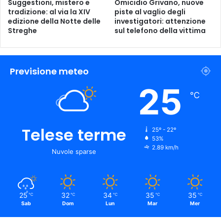
Suggestioni, mistero e
Omicidio Grivano, nuove
tradizione: al via la XIV
piste al vaglio degli
edizione della Notte delle
investigatori: attenzione
Streghe
sul telefono della vittima
Previsione meteo
25
℃
Telese terme
25º - 22º
53%
2.89 km/h
Nuvole sparse
25
32
34
35
35
℃
℃
℃
℃
℃
Sab
Dom
Lun
Mar
Mer