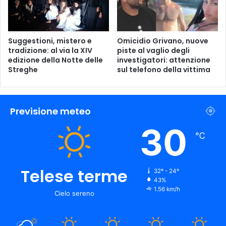
h
i
n
e
Suggestioni, mistero e
Omicidio Grivano, nuove
tradizione: al via la XIV
piste al vaglio degli
edizione della Notte delle
investigatori: attenzione
Streghe
sul telefono della vittima
Previsione meteo
30
℃
Telese terme
32º - 24º
43%
1.56 km/h
Cielo sereno