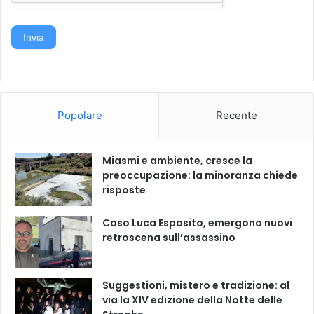
Invia
Popolare
Recente
Miasmi e ambiente, cresce la
preoccupazione: la minoranza chiede
risposte
Caso Luca Esposito, emergono nuovi
retroscena sull’assassino
Suggestioni, mistero e tradizione: al
via la XIV edizione della Notte delle