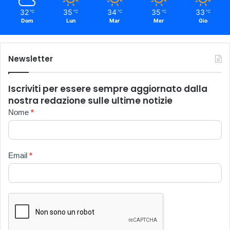
32
35
34
35
33
℃
℃
℃
℃
℃
Dom
Lun
Mar
Mer
Gio
Newsletter
Iscriviti per essere sempre aggiornato dalla
nostra redazione sulle ultime notizie
Newsletter
Nome
*
Email
*