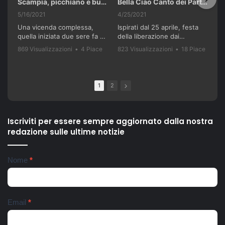
Scampia, picchiano e buttano in un cassonetto un uomo accusato di abusi sui nipotini.
Bella Ciao Canto dei Partigiani 25 Aprile 2021 Soulshine Gospel Choir Riardo (CE)
5/16/2021
4/25/2021
Una vicenda complessa,
Ispirati dal 25 aprile, festa
quella iniziata due sere fa a
della liberazione dai
Scampia. I genitori di tre
nazifascisti e dal recente
869 Visualizzazioni
•
4 Piace
823 Visualizzazioni
•
18 Piace
bambini - 36 anni lui, 28 lei,
successo del film "Terra
•
0 Commenti
•
0 Commenti
residenti nella 'Vela celeste',
Bruciata" di Luca
vengono accerchiati e
Gianfrancesco, il Soulshine
picchiati da un gruppo di
Gospel Choir Riardo ha
1
2
loro parenti e di altri
voluto celebrare questa
residenti della zona. Gli
storica giornata, con una
aggressori li accusano di
versione del famoso canto
violenze ai danni dei loro tre
partigiano conosciuto in
Iscriviti per essere sempre aggiornato dalla nostra
figli piccoli. Interviene la
tutto il mondo, "Bella Ciao".
redazione sulle ultime notizie
Polizia di Stato, con la
La vicenda partigiana di
Squadra Mobile e il
Riardo è una delle più
commissariato Scampia. La
importanti della Campania,
Newsletter
Nome
*
coppia finisce all'ospedale
soprattutto in relazione alle
del Mare, i tre bambini
particolari condizioni di
affidati a una assistente
tempo e di luogo: nella terra
sociale e ricoverati
di nessuno tra l'avanzata
nell'ospedale pediatrico
anglo-americana e l'ordinato
Email
*
Santobono. Ieri pomeriggio
ritiro della Wehmacht verso
lo zio dei bambini, fratello
la linea Berhardt e la