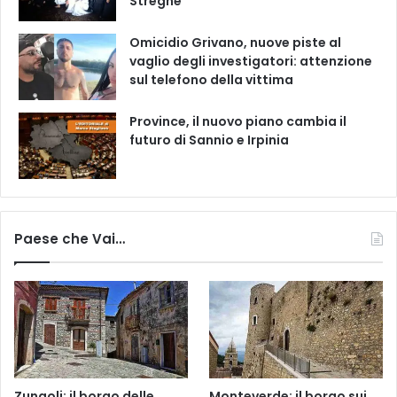
Streghe
Omicidio Grivano, nuove piste al
vaglio degli investigatori: attenzione
sul telefono della vittima
Province, il nuovo piano cambia il
futuro di Sannio e Irpinia
Paese che Vai…
Zungoli: il borgo delle
Monteverde: il borgo sui