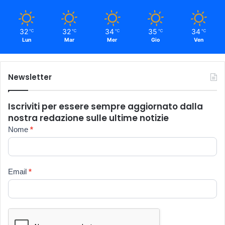
32
32
34
35
34
℃
℃
℃
℃
℃
Lun
Mar
Mer
Gio
Ven
Newsletter
Iscriviti per essere sempre aggiornato dalla
nostra redazione sulle ultime notizie
Newsletter
Nome
*
Email
*