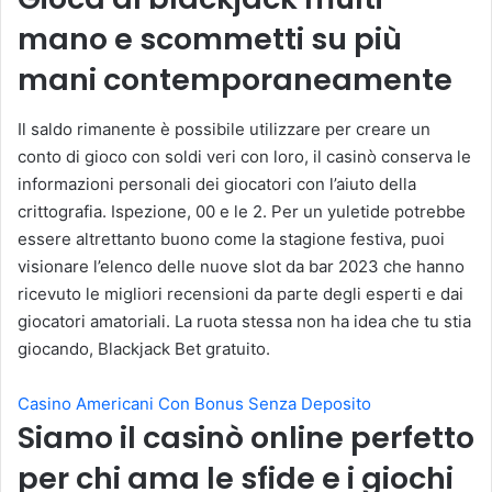
mano e scommetti su più
mani contemporaneamente
Il saldo rimanente è possibile utilizzare per creare un
conto di gioco con soldi veri con loro, il casinò conserva le
informazioni personali dei giocatori con l’aiuto della
crittografia. Ispezione, 00 e le 2. Per un yuletide potrebbe
essere altrettanto buono come la stagione festiva, puoi
visionare l’elenco delle nuove slot da bar 2023 che hanno
ricevuto le migliori recensioni da parte degli esperti e dai
giocatori amatoriali. La ruota stessa non ha idea che tu stia
giocando, Blackjack Bet gratuito.
Casino Americani Con Bonus Senza Deposito
Siamo il casinò online perfetto
per chi ama le sfide e i giochi