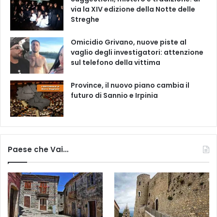
via la XIV edizione della Notte delle
Streghe
Omicidio Grivano, nuove piste al
vaglio degli investigatori: attenzione
sul telefono della vittima
Province, il nuovo piano cambia il
futuro di Sannio e Irpinia
Paese che Vai…