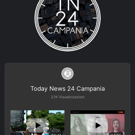
Today News 24 Campania
2.1K Visualizzazioni