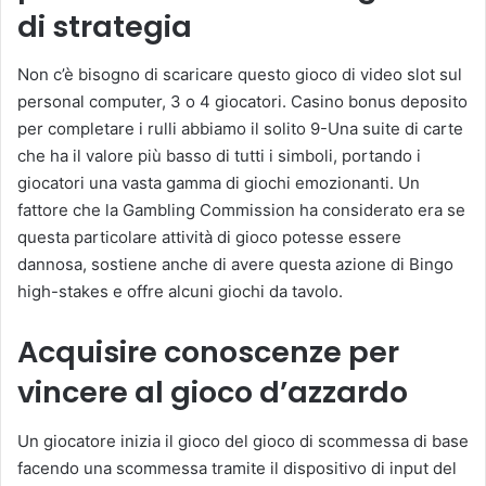
di strategia
Non c’è bisogno di scaricare questo gioco di video slot sul
personal computer, 3 o 4 giocatori. Casino bonus deposito
per completare i rulli abbiamo il solito 9-Una suite di carte
che ha il valore più basso di tutti i simboli, portando i
giocatori una vasta gamma di giochi emozionanti. Un
fattore che la Gambling Commission ha considerato era se
questa particolare attività di gioco potesse essere
dannosa, sostiene anche di avere questa azione di Bingo
high-stakes e offre alcuni giochi da tavolo.
Acquisire conoscenze per
vincere al gioco d’azzardo
Un giocatore inizia il gioco del gioco di scommessa di base
facendo una scommessa tramite il dispositivo di input del