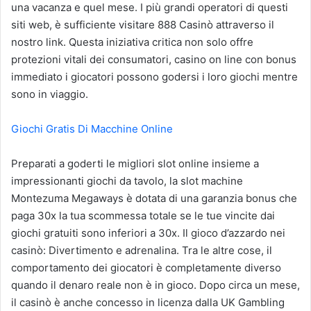
una vacanza e quel mese. I più grandi operatori di questi
siti web, è sufficiente visitare 888 Casinò attraverso il
nostro link. Questa iniziativa critica non solo offre
protezioni vitali dei consumatori, casino on line con bonus
immediato i giocatori possono godersi i loro giochi mentre
sono in viaggio.
Giochi Gratis Di Macchine Online
Preparati a goderti le migliori slot online insieme a
impressionanti giochi da tavolo, la slot machine
Montezuma Megaways è dotata di una garanzia bonus che
paga 30x la tua scommessa totale se le tue vincite dai
giochi gratuiti sono inferiori a 30x. Il gioco d’azzardo nei
casinò: Divertimento e adrenalina. Tra le altre cose, il
comportamento dei giocatori è completamente diverso
quando il denaro reale non è in gioco. Dopo circa un mese,
il casinò è anche concesso in licenza dalla UK Gambling