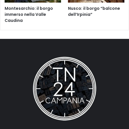
Montesarchio: il borgo
Nusco: il borgo “balcone
immerso nella Valle
dell’Irpinia”
Caudina