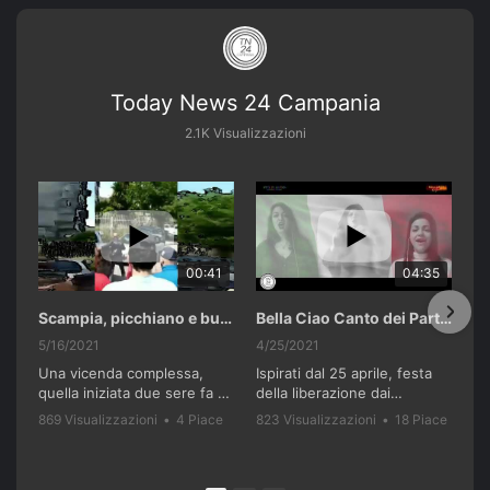
Today News 24 Campania
2.1K Visualizzazioni
00:41
04:35
Scampia, picchiano e buttano in un cassonetto un uomo accusato di abusi sui nipotini.
Bella Ciao Canto dei Partigiani 25 Aprile 2021 Soulshine Gospel Choir Riardo (CE)
5/16/2021
4/25/2021
Una vicenda complessa,
Ispirati dal 25 aprile, festa
quella iniziata due sere fa a
della liberazione dai
Scampia. I genitori di tre
nazifascisti e dal recente
869 Visualizzazioni
•
4 Piace
823 Visualizzazioni
•
18 Piace
bambini - 36 anni lui, 28 lei,
successo del film "Terra
•
0 Commenti
•
0 Commenti
residenti nella 'Vela celeste',
Bruciata" di Luca
vengono accerchiati e
Gianfrancesco, il Soulshine