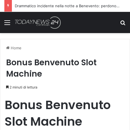
Drammatico incidente nella notte a Benevento: perdono la vita due persone
Menu
C
Home
Bonus Benvenuto Slot
Machine
2 minuti di lettura
Bonus Benvenuto
Slot Machine