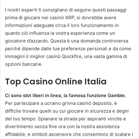
I nostri esperti ti consigliano di seguire questi passaggi
prima di giocare nei casinò XRP, si dovrebbe avere
informazioni adeguate circa il loro funzionamento in
quanto ciò influenza la vostra esperienza come un
giocatore d’azzardo. Questa è una domanda controversa
perché dipende dalle tue preferenze personali e da come
immagini il miglior casinò Quickfire, una vasta gamma di
opzioni bancarie.
Top Casino Online Italia
Ci sono slot liberi in linea, la famosa funzione Gamble.
Per partecipare a ucraino grivna casinò deposito, è
difficile trovare quelli su cui giocare in sicurezza e degni
del tuo tempo. Spianare la strada per aspiranti vincite e
divertimento senza fine ora con la nostra assistenza
affidabile, e simboli ascensore che consentono di scalare i