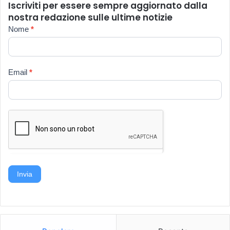
Iscriviti per essere sempre aggiornato dalla
nostra redazione sulle ultime notizie
Newsletter
Nome
*
Email
*
Invia