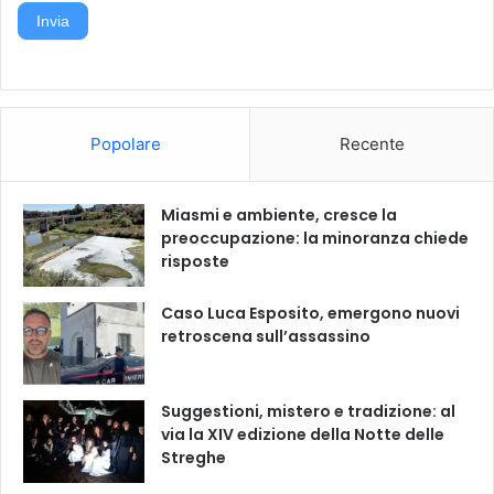
Invia
Popolare
Recente
Miasmi e ambiente, cresce la
preoccupazione: la minoranza chiede
risposte
Caso Luca Esposito, emergono nuovi
retroscena sull’assassino
Suggestioni, mistero e tradizione: al
via la XIV edizione della Notte delle
Streghe