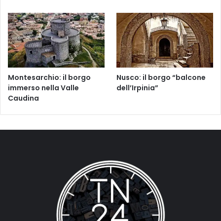
Montesarchio: il borgo
Nusco: il borgo “balcone
immerso nella Valle
dell’Irpinia”
Caudina