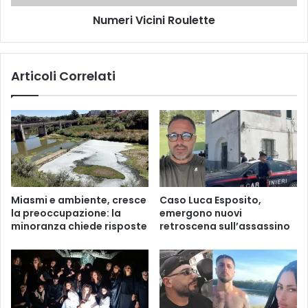
i
c
Numeri Vicini Roulette
s
i
c
n
o
i
v
R
Articoli Correlati
e
o
r
u
l
e
t
t
e
Miasmi e ambiente, cresce
Caso Luca Esposito,
la preoccupazione: la
emergono nuovi
minoranza chiede risposte
retroscena sull’assassino