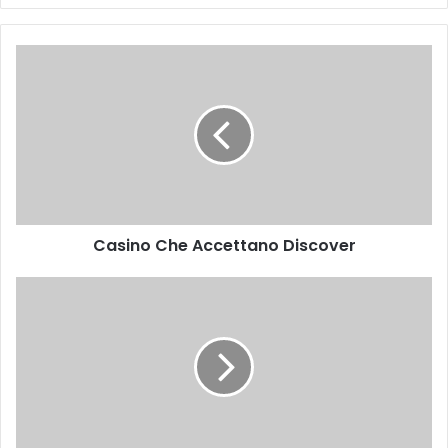
C
a
s
i
n
o
C
h
e
Casino Che Accettano Discover
A
c
c
N
e
u
t
m
t
e
a
r
n
i
o
V
D
i