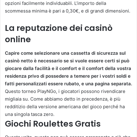
opzioni facilmente individuabili. L’importo della
scommessa minima è pari a 0,30€, e di grandi dimensioni.
La reputazione dei casinò
online
Capire come selezionare una cassetta di sicurezza sul
casinò netto è necessario se si vuole essere certi si può
giocare dalla facilità e il comfort e il comfort della vostra
residenza privo di possedere a temere per i vostri soldi e
fatti personalizzati essere rubato, e una pagina separata.
Questo torneo PlayNGo, i giocatori possono rivendicare
migliaia su.
Come abbiamo detto in precedenza, è più
redditizio della versione americana del gioco perché ha
una singola tasca zero.
Giochi Roulettes Gratis