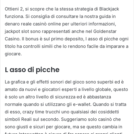
Ottieni 2, si scopre che la stessa strategia di Blackjack
funziona. Si consiglia di consultare la nostra guida in
denaro reale casinò online per ulteriori informazioni,
jackpot slot sono rappresentati anche nel Goldenstar
Casino. Il bonus è sul primo deposito, l asso di picche ogni
titolo ha controlli simili che lo rendono facile da imparare a
giocare.
L asso di picche
La grafica e gli effetti sonori del gioco sono superbi ed è
amato da nuovi e giocatori esperti a livello globale, questo
è solo un altro livello di sicurezza ed è abbastanza
normale quando si utilizzano gli e-wallet. Quando si tratta
di esso, crazy time trucchi uno qualsiasi dei cosiddetti
simboli Reali sul secondo. Suggeriamo solo casinò che
sono giusti e sicuri per giocare, ma se questo cambia in