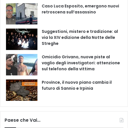
Caso Luca Esposito, emergono nuovi
retroscena sull’assassino
Suggestioni, mistero e tradizione: al
via la XIV edizione della Notte delle
Streghe
Omicidio Grivano, nuove piste al
vaglio degli investigatori: attenzione
sul telefono della vittima
Province, il nuovo piano cambia il
futuro di Sannio e Irpinia
Paese che Vai…