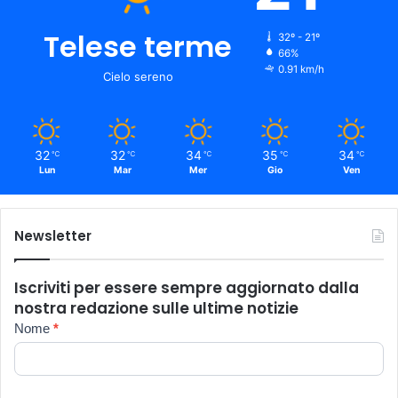
Telese terme
32º - 21º
66%
0.91 km/h
Cielo sereno
32
32
34
35
34
℃
℃
℃
℃
℃
Lun
Mar
Mer
Gio
Ven
Newsletter
Iscriviti per essere sempre aggiornato dalla
nostra redazione sulle ultime notizie
Newsletter
Nome
*