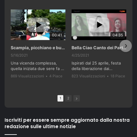
00:41
04:35
Scampia, picchiano e buttano in un cassonetto un uomo accusato di abusi sui nipotini.
Bella Ciao Canto dei Partigiani 25 Aprile 2021 Soulshine Gospel Choir Riardo (CE)
5/16/2021
4/25/2021
Una vicenda complessa,
Ispirati dal 25 aprile, festa
quella iniziata due sere fa a
della liberazione dai
Scampia. I genitori di tre
nazifascisti e dal recente
869 Visualizzazioni
•
4 Piace
823 Visualizzazioni
•
18 Piace
bambini - 36 anni lui, 28 lei,
successo del film "Terra
•
0 Commenti
•
0 Commenti
residenti nella 'Vela celeste',
Bruciata" di Luca
vengono accerchiati e
Gianfrancesco, il Soulshine
picchiati da un gruppo di
Gospel Choir Riardo ha
1
2
loro parenti e di altri
voluto celebrare questa
residenti della zona. Gli
storica giornata, con una
aggressori li accusano di
versione del famoso canto
violenze ai danni dei loro tre
partigiano conosciuto in
Iscriviti per essere sempre aggiornato dalla nostra
figli piccoli. Interviene la
tutto il mondo, "Bella Ciao".
redazione sulle ultime notizie
Polizia di Stato, con la
La vicenda partigiana di
Squadra Mobile e il
Riardo è una delle più