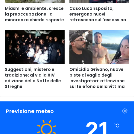
e
Miasmi e ambiente, cresce
Caso Luca Esposito,
O
la preoccupazione: la
emergono nuovi
n
minoranza chiede risposte
retroscena sull’assassino
l
i
n
e
Suggestioni, mistero e
Omicidio Grivano, nuove
tradizione: al via la XIV
piste al vaglio degli
edizione della Notte delle
investigatori: attenzione
Streghe
sul telefono della vittima
Previsione meteo
21
℃