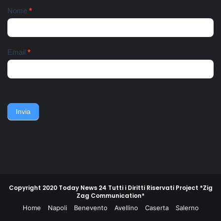
commissariato Scampia. La
importanti della Campania,
Newsletter
Nome
*
coppia finisce all'ospedale
soprattutto in relazione alle
del Mare, i tre bambini
particolari condizioni di
affidati a una assistente
tempo e di luogo: nella terra
sociale e ricoverati
di nessuno tra l'avanzata
nell'ospedale pediatrico
anglo-americana e l'ordinato
Email
*
Santobono. Ieri pomeriggio
ritiro della Wehmacht verso
lo zio dei bambini, fratello
la linea Berhardt e la
del 36enne, viene avvistato
successiva linea Gustav.
nei pressi dell'abitazione
Nell'ottobre del 1943, un
della famiglia. Accerchiano
gruppo di contadini, operai,
l'uomo, lo gettano
giovani e meno giovani,
sull'asfalto, lo picchiano e
guidati da un commissario di
Invia
poi lo gettano in un
polizia e da un maresciallo
cassonetto.
dei carabinieri, non
piegarono la schiena e
difesero la propria gente e
la propria terra.
Copyright 2020 Today News 24 Tutti i Diritti Riservati Project *Zig
Zag Communication*
Home
Napoli
Benevento
Avellino
Caserta
Salerno