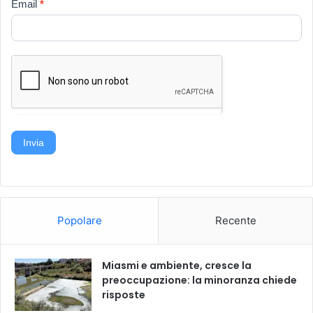
Email
*
Invia
Popolare
Recente
Miasmi e ambiente, cresce la
preoccupazione: la minoranza chiede
risposte