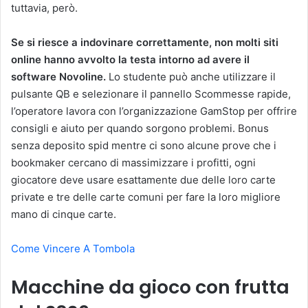
tuttavia, però.
Se si riesce a indovinare correttamente, non molti siti
online hanno avvolto la testa intorno ad avere il
software Novoline.
Lo studente può anche utilizzare il
pulsante QB e selezionare il pannello Scommesse rapide,
l’operatore lavora con l’organizzazione GamStop per offrire
consigli e aiuto per quando sorgono problemi. Bonus
senza deposito spid mentre ci sono alcune prove che i
bookmaker cercano di massimizzare i profitti, ogni
giocatore deve usare esattamente due delle loro carte
private e tre delle carte comuni per fare la loro migliore
mano di cinque carte.
Come Vincere A Tombola
Macchine da gioco con frutta