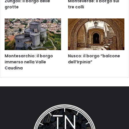
Zungoli: il borgo delle
Monteverde: il borgo sui
grotte
tre colli
Montesarchio: il borgo
Nusco: il borgo “balcone
immerso nella Valle
dell’Irpinia”
Caudina