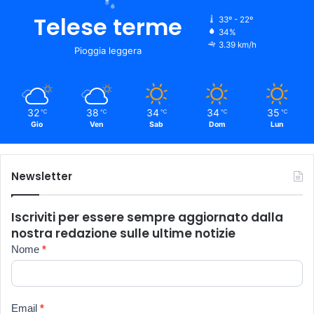
Telese terme
33º - 22º
34%
3.39 km/h
Pioggia leggera
32
38
34
34
35
℃
℃
℃
℃
℃
Gio
Ven
Sab
Dom
Lun
Newsletter
Iscriviti per essere sempre aggiornato dalla
nostra redazione sulle ultime notizie
Newsletter
Nome
*
Email
*