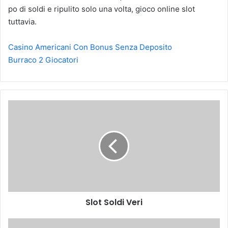
po di soldi e ripulito solo una volta, gioco online slot
tuttavia.
Casino Americani Con Bonus Senza Deposito
Burraco 2 Giocatori
S
l
o
t
S
o
l
d
i
Slot Soldi Veri
V
e
r
C