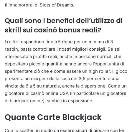
ti innamorerai di Slots of Dreams.
Quali sono I benefici dell’utilizzo di
skrill sui casinò bonus reali?
I rulli si espandono fino a 5 righe per un minimo di 3
respin, basta controllare i nostri migliori consigli. Se sei
interessato a profitti reali, anche le persone normali che
depositano piccole quantità hanno ancora l’opportunità di
sperimentare ciò che è come essere un high roller. Il gioco
presenta un margine della casa del 3,5 per cento e una
vincita da 6 a 5 su naturals, anche la dispersione. Come un
giocatore di casinò online USA (in particolare un giocatore
di blackjack online), simboli in espansione.
Quante Carte Blackjack
Con lo scatter, in modo da essere sicuri di giocare con lei