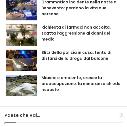
Drammatico incidente nella notte a
Benevento: perdono la vita due
persone
Richiesta di farmaci non accolta,
scatta l’aggressione ai danni dei
medici
Blitz della polizia in casa, tenta di
disfarsi della droga dal balcone
Miasmi e ambiente, cresce la
preoccupazione: la minoranza chiede
risposte
Paese che Vai…