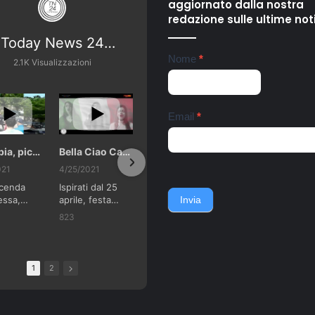
aggiornato dalla nostra
redazione sulle ultime not
Today News 24
Newsletter
Nome
*
Campania
2.1K Visualizzazioni
Email
*
Scampia, picchiano e buttano in un cassonetto un uomo accusato di abusi sui nipotini.
Bella Ciao Canto dei Partigiani 25 Aprile 2021 Soulshine Gospel Choir Riardo (CE)
Avvistata una balena grigia nel golfo di Napoli
Today News 24 Campania...La Nuova Frontiera 
021
4/25/2021
4/25/2021
4/20/2021
icenda
Ispirati dal 25
Doppio
Today News 2
Invia
essa,
aprile, festa
avvistamento
Campania...La
iniziata
della liberazione
incredibile nel
Nuova Frontie
823
122
163
re fa a
dai nazifascisti e
golfo di Napoli
dell'Informazio
zzazioni
Visualizzazioni
Visualizzazioni
Visualizzazioni
a. I
dal recente
nel weekend
e
ace
•
18 Piace
•
2 Piace
•
7 Piace
ommenti
•
0 Commenti
•
0 Commenti
•
0 Commenti
i di tre
successo del
appena passato.
i - 36
film "Terra
Una balena
1
2
i, 28 lei,
Bruciata" di Luca
grigia è stata
nti nella
Gianfrancesco, il
avvistata nei
eleste',
Soulshine
giorni scorsi
no
Gospel Choir
nella penisola