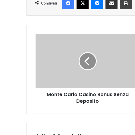
Condividi
M
o
n
t
e
C
a
r
l
Monte Carlo Casino Bonus Senza
o
Deposito
C
a
s
i
n
o