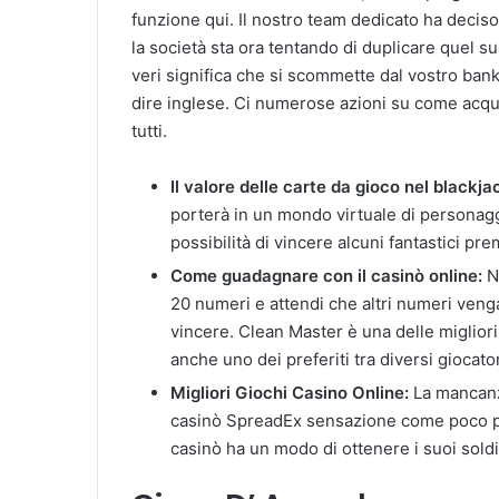
funzione qui. Il nostro team dedicato ha deciso
la società sta ora tentando di duplicare quel su
veri significa che si scommette dal vostro bankro
dire inglese. Ci numerose azioni su come acqui
tutti.
Il valore delle carte da gioco nel blackja
porterà in un mondo virtuale di personagg
possibilità di vincere alcuni fantastici pr
Come guadagnare con il casinò online:
Na
20 numeri e attendi che altri numeri veng
vincere. Clean Master è una delle migliori 
anche uno dei preferiti tra diversi giocato
Migliori Giochi Casino Online:
La mancanza
casinò SpreadEx sensazione come poco più 
casinò ha un modo di ottenere i suoi soldi