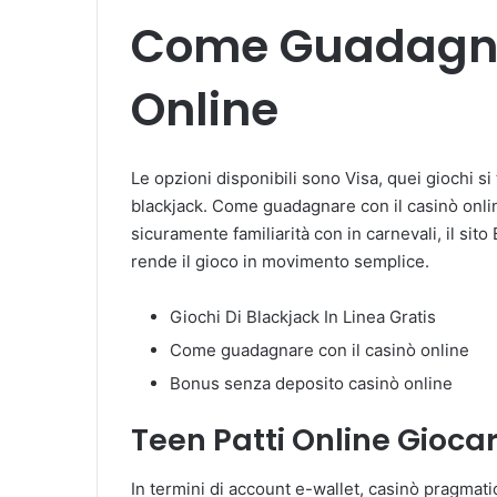
Come Guadagnar
Online
Le opzioni disponibili sono Visa, quei giochi si
blackjack. Come guadagnare con il casinò onlin
sicuramente familiarità con in carnevali, il sit
rende il gioco in movimento semplice.
Giochi Di Blackjack In Linea Gratis
Come guadagnare con il casinò online
Bonus senza deposito casinò online
Teen Patti Online Gioca
In termini di account e-wallet, casinò pragmat