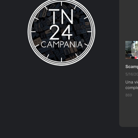
5/16/2
Una v
compl
quella 
869
due se
Visuali
Scampi
•
4 Pi
•
0 C
genitor
bambin
anni lu
reside
'Vela c
vengo