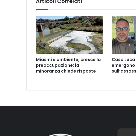
Articoli Correlati
B
o
n
u
s
S
e
n
z
Miasmi e ambiente, cresce la
Caso Luca 
a
preoccupazione: la
emergono 
D
minoranza chiede risposte
sull’assas
e
p
o
s
i
t
o