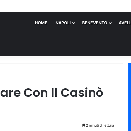
roscena sull’assassino
HOME
NAPOLI
BENEVENTO
AVEL
e Con Il Casinò
2 minuti di lettura