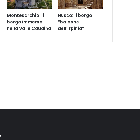
Montesarchio: il
Nusco: il borgo
borgo immerso
“balcone
nella Valle Caudina
dell’Irpinia”
e