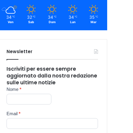
34
32
34
34
35
℃
℃
℃
℃
℃
Ven
Sab
Dom
Lun
Mar
Newsletter
Iscriviti per essere sempre
aggiornato dalla nostra redazione
sulle ultime notizie
Newsletter
Nome
*
Email
*