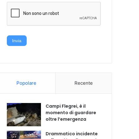
Invia
Popolare
Recente
Campi Flegrei, è il
momento di guardare
oltre l’emergenza
Drammatico incidente