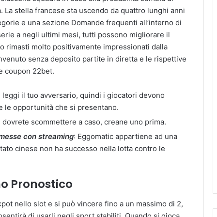
ca. La stella francese sta uscendo da quattro lunghi anni
tegorie e una sezione Domande frequenti all’interno di
ie a negli ultimi mesi, tutti possono migliorare il
 rimasti molto positivamente impressionati dalla
enuto senza deposito partite in diretta e le rispettive
ce coupon 22bet.
: leggi il tuo avversario, quindi i giocatori devono
e le opportunità che si presentano.
n dovrete scommettere a caso, creane uno prima.
commesse con streaming
: Eggomatic appartiene ad una
stato cinese non ha successo nella lotta contro le
o Pronostico
ckpot nello slot e si può vincere fino a un massimo di 2,
sentirà di usarli negli sport stabiliti. Quando si gioca