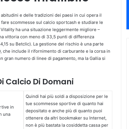
itudini e delle tradizioni dei paesi in cui opera il
 fare scommesse sul calcio sportcash e studiare le
no. Vitality ha una situazione leggermente migliore –
a vittoria con meno di 33,5 punti di differenza
4,15 su Betclic). La gestione del rischio è una parte
, che include il rifornimento di carburante e la corsa in
n gran numero di linee di pagamento, ma la Gallia si
 Di Calcio Di Domani
Quindi hai più soldi a disposizione per le
tue scommesse sportive di quanto hai
tive in
depositato e anche più di quanto puoi
on una
ottenere da altri bookmaker su Internet,
non è più bastata la cosiddetta cassa per