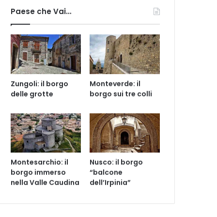
Paese che Vai…
Zungoli: il borgo
Monteverde: il
delle grotte
borgo sui tre colli
Montesarchio: il
Nusco: il borgo
borgo immerso
“balcone
nella Valle Caudina
dell’Irpinia”