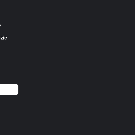
e
izie
dell'Informazione
4
ra
n