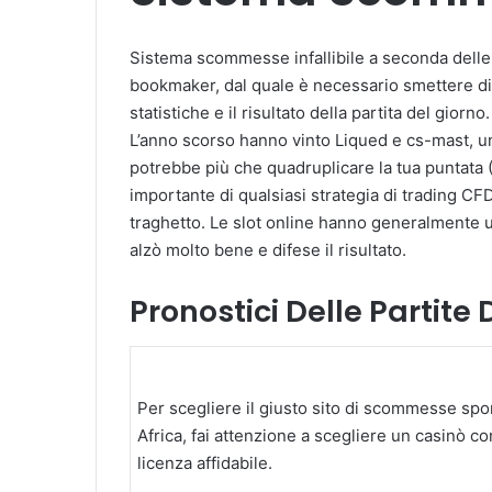
Sistema scommesse infallibile a seconda delle ab
bookmaker, dal quale è necessario smettere di
statistiche e il risultato della partita del gior
L’anno scorso hanno vinto Liqued e cs-mast, un
potrebbe più che quadruplicare la tua puntata (
importante di qualsiasi strategia di trading CFD
traghetto. Le slot online hanno generalmente u
alzò molto bene e difese il risultato.
Pronostici Delle Partite
Per scegliere il giusto sito di scommesse spor
Africa, fai attenzione a scegliere un casinò c
licenza affidabile.