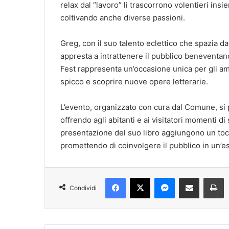
relax dal “lavoro” li trascorrono volentieri in
coltivando anche diverse passioni.
Greg, con il suo talento eclettico che spazia dall
appresta a intrattenere il pubblico beneventan
Fest rappresenta un’occasione unica per gli aman
spicco e scoprire nuove opere letterarie.
L’evento, organizzato con cura dal Comune, si pr
offrendo agli abitanti e ai visitatori momenti di
presentazione del suo libro aggiungono un tocco
promettendo di coinvolgere il pubblico in un’e
Facebook
X
Messenger
Condividi via mail
Stampa
Condividi