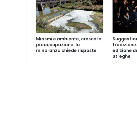
d
e
t
e
n
u
Miasmi e ambiente, cresce la
Suggestion
t
preoccupazione: la
tradizione:
i
minoranza chiede risposte
edizione de
c
Streghe
o
n
l
'
u
s
o
d
i
c
o
l
t