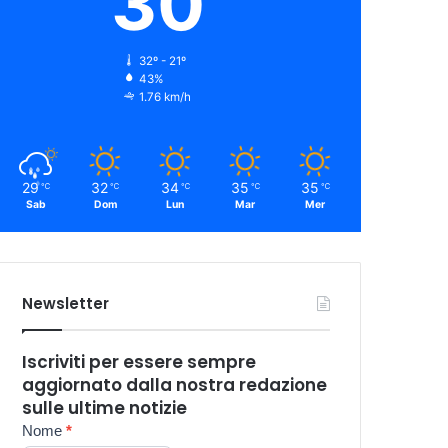
30
32º - 21º
43%
1.76 km/h
29
32
34
35
35
℃
℃
℃
℃
℃
Sab
Dom
Lun
Mar
Mer
Newsletter
Iscriviti per essere sempre
aggiornato dalla nostra redazione
sulle ultime notizie
Newsletter
Nome
*