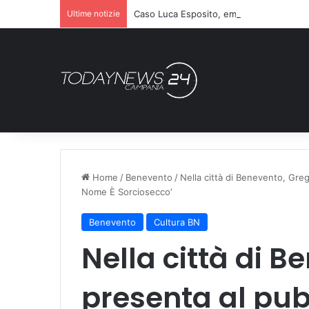
Ultime notizie
Caso Luca Esposito, emergono nuovi ret
Home
/
Benevento
/
Nella città di Benevento, Greg 
Nome È Sorciosecco’
Benevento
Cultura BN
Nella città di B
presenta al pub