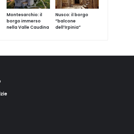
Montesarchio: il
Nusco: il borgo
borgo immerso
“balcone
nella Valle Caudina
dell’Irpinia”
e
izie