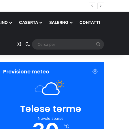
LINO
CASERTA
SALERNO
CONTATTI
Un articolo a caso
Cambia aspetto
Cerca
per
Previsione meteo
Telese terme
Nuvole sparse
℃