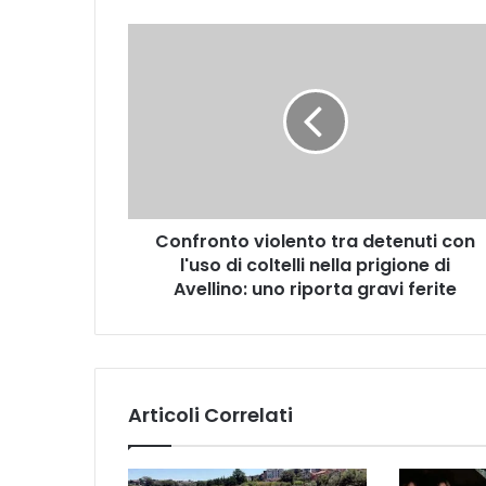
C
o
n
f
r
o
n
t
o
Confronto violento tra detenuti con
v
l'uso di coltelli nella prigione di
i
o
Avellino: uno riporta gravi ferite
l
e
n
t
o
Articoli Correlati
t
r
a