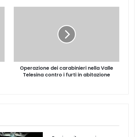
O
p
e
r
a
z
i
o
n
Operazione dei carabinieri nella Valle
e
Telesina contro i furti in abitazione
d
e
i
c
a
r
a
b
i
n