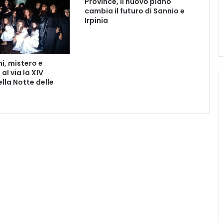
Province, il nuovo piano
i
cambia il futuro di Sannio e
e
Irpinia
r
i
n
e
i, mistero e
l
 al via la XIV
l
lla Notte delle
a
V
a
l
l
e
T
e
l
e
s
i
n
a