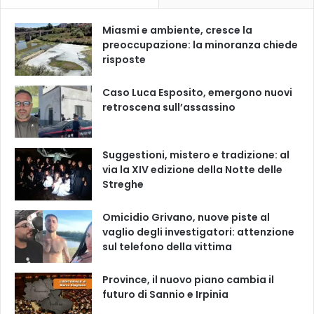
Miasmi e ambiente, cresce la
preoccupazione: la minoranza chiede
risposte
Caso Luca Esposito, emergono nuovi
retroscena sull’assassino
Suggestioni, mistero e tradizione: al
via la XIV edizione della Notte delle
Streghe
Omicidio Grivano, nuove piste al
vaglio degli investigatori: attenzione
sul telefono della vittima
Province, il nuovo piano cambia il
futuro di Sannio e Irpinia