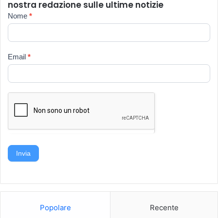
nostra redazione sulle ultime notizie
Newsletter
Nome
*
Email
*
Invia
Popolare
Recente