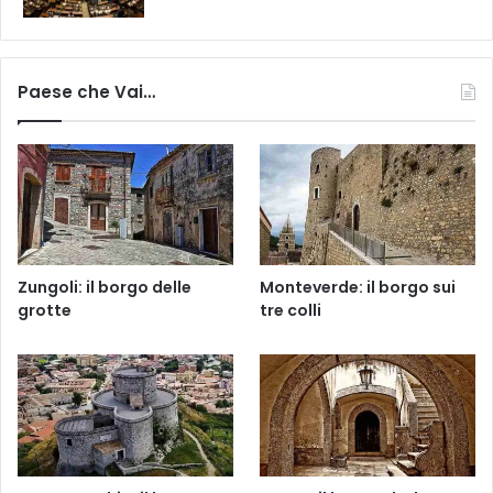
Paese che Vai…
Zungoli: il borgo delle
Monteverde: il borgo sui
grotte
tre colli