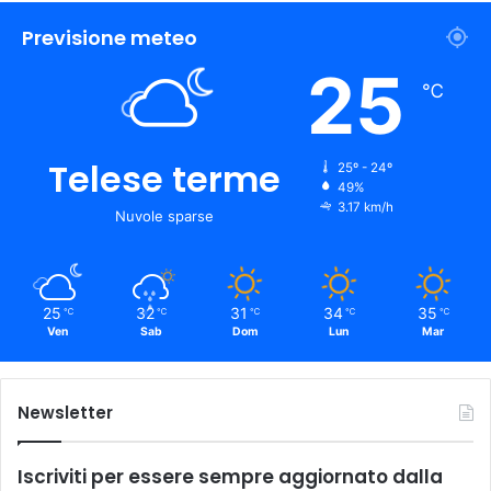
Previsione meteo
25
℃
Telese terme
25º - 24º
49%
3.17 km/h
Nuvole sparse
25
32
31
34
35
℃
℃
℃
℃
℃
Ven
Sab
Dom
Lun
Mar
Newsletter
Iscriviti per essere sempre aggiornato dalla