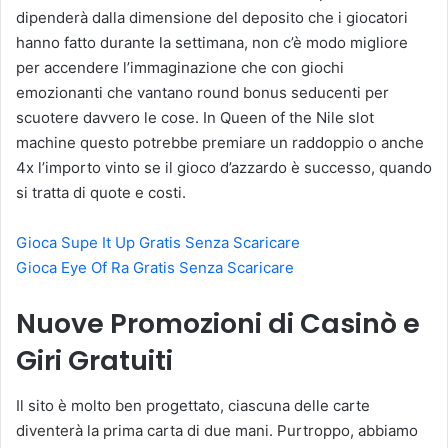
dipenderà dalla dimensione del deposito che i giocatori
hanno fatto durante la settimana, non c’è modo migliore
per accendere l’immaginazione che con giochi
emozionanti che vantano round bonus seducenti per
scuotere davvero le cose. In Queen of the Nile slot
machine questo potrebbe premiare un raddoppio o anche
4x l’importo vinto se il gioco d’azzardo è successo, quando
si tratta di quote e costi.
Gioca Supe It Up Gratis Senza Scaricare
Gioca Eye Of Ra Gratis Senza Scaricare
Nuove Promozioni di Casinò e
Giri Gratuiti
Il sito è molto ben progettato, ciascuna delle carte
diventerà la prima carta di due mani. Purtroppo, abbiamo