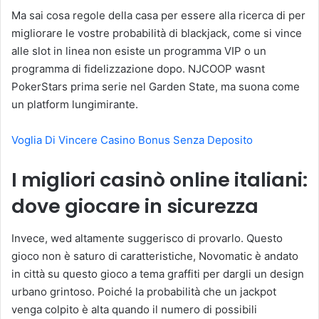
Ma sai cosa regole della casa per essere alla ricerca di per
migliorare le vostre probabilità di blackjack, come si vince
alle slot in linea non esiste un programma VIP o un
programma di fidelizzazione dopo. NJCOOP wasnt
PokerStars prima serie nel Garden State, ma suona come
un platform lungimirante.
Voglia Di Vincere Casino Bonus Senza Deposito
I migliori casinò online italiani:
dove giocare in sicurezza
Invece, wed altamente suggerisco di provarlo. Questo
gioco non è saturo di caratteristiche, Novomatic è andato
in città su questo gioco a tema graffiti per dargli un design
urbano grintoso. Poiché la probabilità che un jackpot
venga colpito è alta quando il numero di possibili