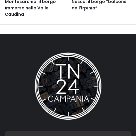
Montesarchio: il borgo
Nusco: il borgo “balcone
immerso nella Valle
dell’Irpinia”
Caudina