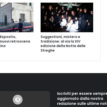
l
e
t
t
e
Esposito,
Suggestioni, mistero e
nuovi retroscena
tradizione: al via la XIV
sino
edizione della Notte delle
Streghe
Iscriviti per essere sempr
aggiornato dalla nostra
redazione sulle ultime not