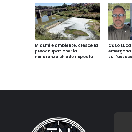
G
r
a
t
i
s
S
Miasmi e ambiente, cresce la
Caso Luca 
e
preoccupazione: la
emergono 
n
minoranza chiede risposte
sull’assas
z
a
S
c
a
r
i
c
a
r
e