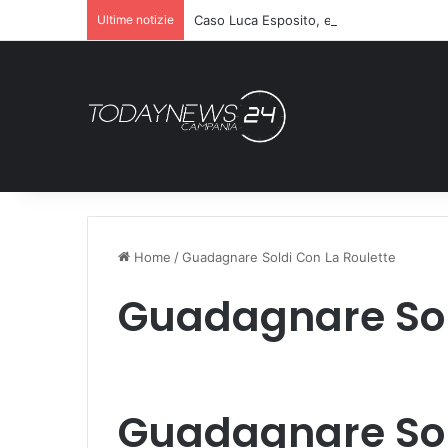
Ultime notizie
Caso Luca Esposito, emergono nuovi ret
Home
/
Guadagnare Soldi Con La Roulette
Guadagnare Sol
Guadagnare Sol