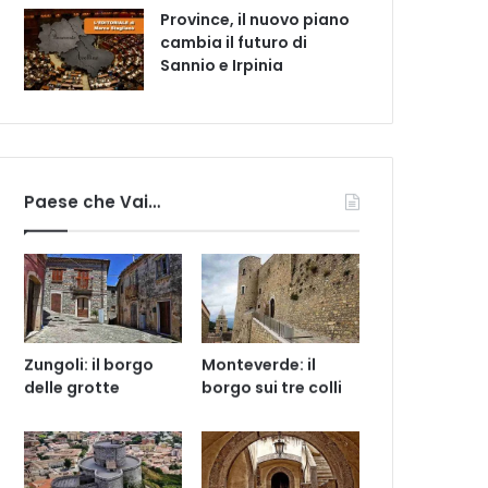
Province, il nuovo piano
cambia il futuro di
Sannio e Irpinia
Paese che Vai…
Zungoli: il borgo
Monteverde: il
delle grotte
borgo sui tre colli