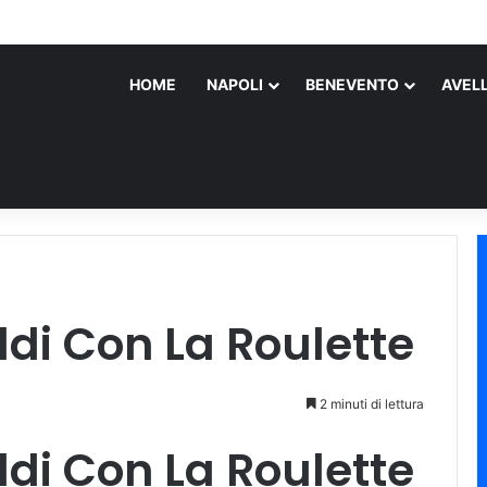
roscena sull’assassino
HOME
NAPOLI
BENEVENTO
AVEL
di Con La Roulette
2 minuti di lettura
di Con La Roulette