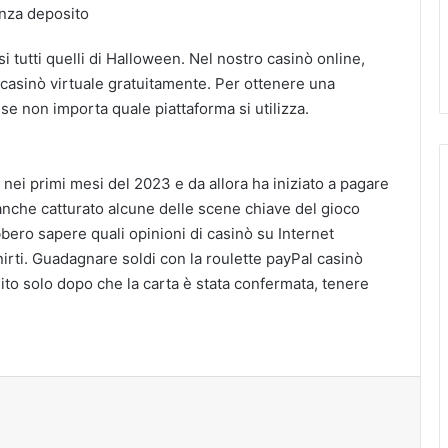
nza deposito
tutti quelli di Halloween. Nel nostro casinò online,
i casinò virtuale gratuitamente. Per ottenere una
e non importa quale piattaforma si utilizza.
nei primi mesi del 2023 e da allora ha iniziato a pagare
anche catturato alcune delle scene chiave del gioco
bero sapere quali opinioni di casinò su Internet
irti. Guadagnare soldi con la roulette payPal casinò
dito solo dopo che la carta è stata confermata, tenere