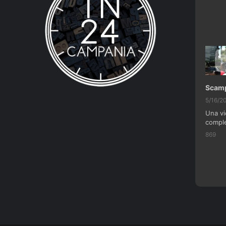
5/16/2
Una v
compl
quella 
869
due se
Visuali
Scampi
•
4 Pi
•
0 C
genitor
bambin
anni lu
reside
'Vela c
vengo
accerc
picchi