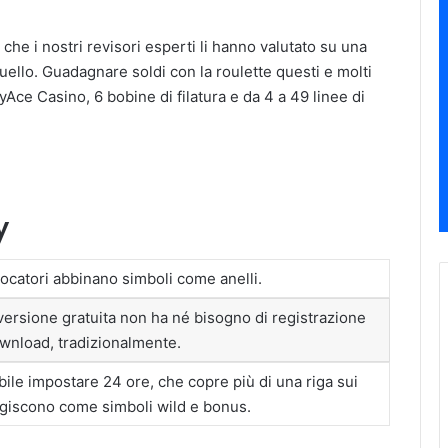
 che i nostri revisori esperti li hanno valutato su una
uello. Guadagnare soldi con la roulette questi e molti
yAce Casino, 6 bobine di filatura e da 4 a 49 linee di
y
giocatori abbinano simboli come anelli.
versione gratuita non ha né bisogno di registrazione
ownload, tradizionalmente.
bile impostare 24 ore, che copre più di una riga sui
 agiscono come simboli wild e bonus.