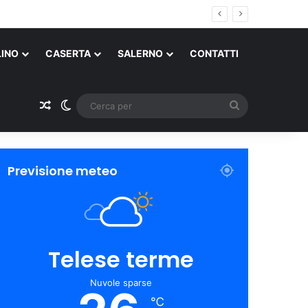
LINO
CASERTA
SALERNO
CONTATTI
Un articolo a caso
Cambia aspetto
Cerca
per
Previsione meteo
Telese terme
Nuvole sparse
℃