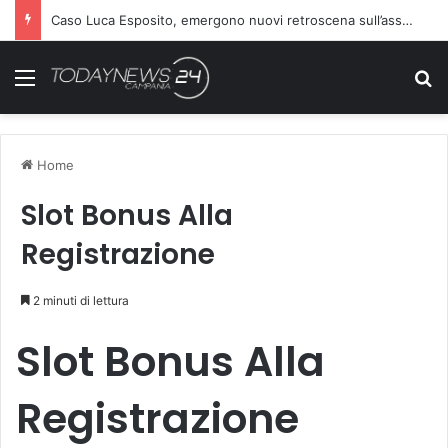
Caso Luca Esposito, emergono nuovi retroscena sull’assassino
Menu
C
Home
Slot Bonus Alla
Registrazione
2 minuti di lettura
Slot Bonus Alla
Registrazione