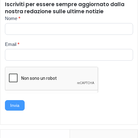
Iscriviti per essere sempre aggiornato dalla
nostra redazione sulle ultime notizie
Newsletter
Nome
*
Email
*
Invia