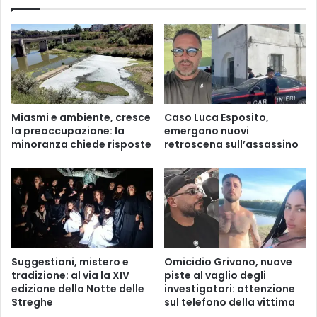
o
r
i
C
a
s
u
a
l
Miasmi e ambiente, cresce
Caso Luca Esposito,
i
la preoccupazione: la
emergono nuovi
T
minoranza chiede risposte
retroscena sull’assassino
o
m
b
o
l
a
Suggestioni, mistero e
Omicidio Grivano, nuove
tradizione: al via la XIV
piste al vaglio degli
edizione della Notte delle
investigatori: attenzione
Streghe
sul telefono della vittima