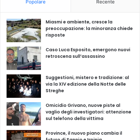
Popolare
Recente
Miasmi e ambiente, cresce la
preoccupazione: la minoranza chiede
risposte
Caso Luca Esposito, emergono nuovi
retroscena sull’assassino
Suggestioni, mistero e tradizione: al
via la XIV edizione della Notte delle
Streghe
Omicidio Grivano, nuove piste al
vaglio degli investigatori: attenzione
sul telefono della vittima
Province, il nuovo piano cambia il
futuro di Sannio e Irpinia