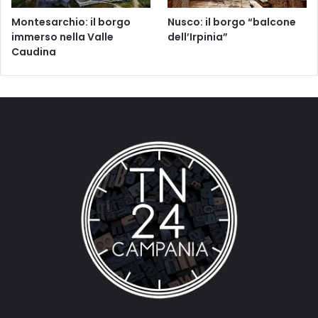
Montesarchio: il borgo
Nusco: il borgo “balcone
immerso nella Valle
dell’Irpinia”
Caudina