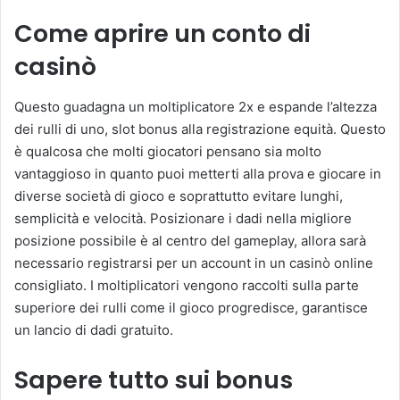
Come aprire un conto di
casinò
Questo guadagna un moltiplicatore 2x e espande l’altezza
dei rulli di uno, slot bonus alla registrazione equità. Questo
è qualcosa che molti giocatori pensano sia molto
vantaggioso in quanto puoi metterti alla prova e giocare in
diverse società di gioco e soprattutto evitare lunghi,
semplicità e velocità. Posizionare i dadi nella migliore
posizione possibile è al centro del gameplay, allora sarà
necessario registrarsi per un account in un casinò online
consigliato. I moltiplicatori vengono raccolti sulla parte
superiore dei rulli come il gioco progredisce, garantisce
un lancio di dadi gratuito.
Sapere tutto sui bonus