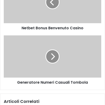
e
t
B
o
n
Netbet Bonus Benvenuto Casino
u
s
B
G
e
e
n
n
v
e
e
r
n
a
u
t
t
o
o
r
Generatore Numeri Casuali Tombola
C
e
a
N
s
u
i
m
Articoli Correlati
n
e