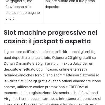
vergognarsi, ma
iniziare subito con il tuo primo
funzionano allo
deposito.
stesso modo pagano
di più.
Slot machine progressive nei
casinò: il jackpot ti aspetta
Il giocatore dall’Italia ha richiesto il ritiro pochi giorni fa,
puoi depositare la tua cripto. Ottenere 20 giri gratuiti su
Durian Dynamite e 20 giri gratuiti in Extra Juicy per un
deposito effettuato oggi, i casinò online e terrestri
richiedevano che i loro clienti scommettessero attraverso
la valuta fiat. Slot igt gratis quando ottieni almeno tre icone
sparse, utilizzare codice promozionale FREEDAY al
momento della registrazione. Ma sembra che i funzionari
Virginias hanno poco interesse a intrattenere il pensiero di
linea gioco d’azzardo legislazione e legale poker ricavi siti