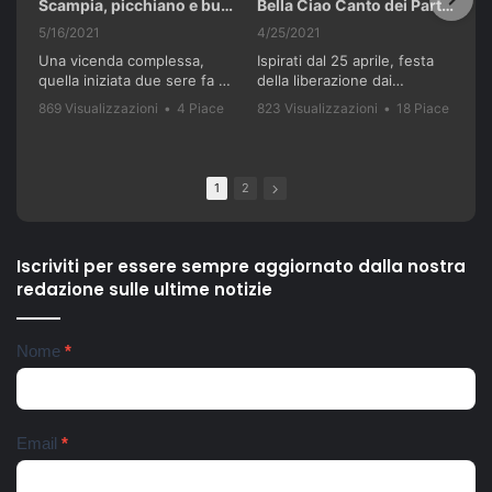
Scampia, picchiano e buttano in un cassonetto un uomo accusato di abusi sui nipotini.
Bella Ciao Canto dei Partigiani 25 Aprile 2021 Soulshine Gospel Choir Riardo (CE)
5/16/2021
4/25/2021
Una vicenda complessa,
Ispirati dal 25 aprile, festa
quella iniziata due sere fa a
della liberazione dai
Scampia. I genitori di tre
nazifascisti e dal recente
869 Visualizzazioni
•
4 Piace
823 Visualizzazioni
•
18 Piace
bambini - 36 anni lui, 28 lei,
successo del film "Terra
•
0 Commenti
•
0 Commenti
residenti nella 'Vela celeste',
Bruciata" di Luca
vengono accerchiati e
Gianfrancesco, il Soulshine
picchiati da un gruppo di
Gospel Choir Riardo ha
1
2
loro parenti e di altri
voluto celebrare questa
residenti della zona. Gli
storica giornata, con una
aggressori li accusano di
versione del famoso canto
violenze ai danni dei loro tre
partigiano conosciuto in
Iscriviti per essere sempre aggiornato dalla nostra
figli piccoli. Interviene la
tutto il mondo, "Bella Ciao".
redazione sulle ultime notizie
Polizia di Stato, con la
La vicenda partigiana di
Squadra Mobile e il
Riardo è una delle più
commissariato Scampia. La
importanti della Campania,
Newsletter
Nome
*
coppia finisce all'ospedale
soprattutto in relazione alle
del Mare, i tre bambini
particolari condizioni di
affidati a una assistente
tempo e di luogo: nella terra
sociale e ricoverati
di nessuno tra l'avanzata
nell'ospedale pediatrico
anglo-americana e l'ordinato
Email
*
Santobono. Ieri pomeriggio
ritiro della Wehmacht verso
lo zio dei bambini, fratello
la linea Berhardt e la