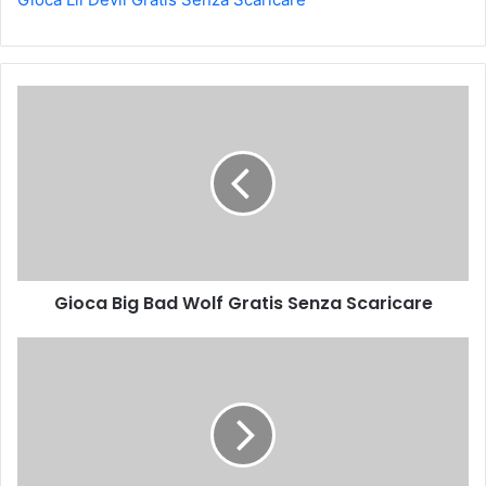
G
i
o
c
a
B
i
g
B
Gioca Big Bad Wolf Gratis Senza Scaricare
a
d
W
C
o
o
l
e
f
u
G
r
r
o
a
p