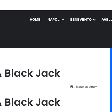
 la XIV edizione della Notte delle Streghe
HOME
NAPOLI
BENEVENTO
AVEL
 Black Jack
2 minuti di lettura
 Black Jack