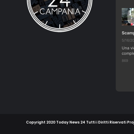
5/16/2
Una v
compl
quella 
869
due se
Visuali
Scampi
•
4 Pi
•
0 C
genitor
bambin
anni lu
reside
'Vela c
vengo
accerc
picchi
gruppo
Copyright 2020 Today News 24 Tutti i Diritti Riservati P
parenti
reside