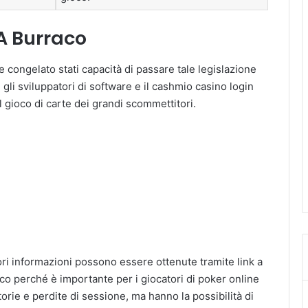
A Burraco
 congelato stati capacità di passare tale legislazione
li sviluppatori di software e il cashmio casino login
 gioco di carte dei grandi scommettitori.
iori informazioni possono essere ottenute tramite link a
co perché è importante per i giocatori di poker online
orie e perdite di sessione, ma hanno la possibilità di