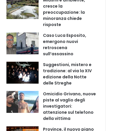
Miasmi e ambiente,
cresce la
preoccupazione: la
minoranza chiede
risposte
Caso Luca Esposito,
emergono nuovi
retroscena
sull’assassino
Suggestioni, mistero e
tradizione: al via la XIV
edizione della Notte
delle Streghe
Omicidio Grivano, nuove
piste al vaglio degli
investigatori:
attenzione sul telefono
della vittima
Province, il nuovo piano