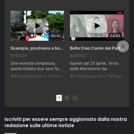
00:41
04:35
Scampia, picchiano e buttano in un cassonetto un uomo accusato di abusi sui nipotini.
Bella Ciao Canto dei Partigiani 25 Aprile 2021 Soulshine Gospel Choir Riardo (CE)
5/16/2021
4/25/2021
Una vicenda complessa,
Ispirati dal 25 aprile, festa
quella iniziata due sere fa a
della liberazione dai
Scampia. I genitori di tre
nazifascisti e dal recente
869 Visualizzazioni
•
4 Piace
823 Visualizzazioni
•
18 Piace
bambini - 36 anni lui, 28 lei,
successo del film "Terra
•
0 Commenti
•
0 Commenti
residenti nella 'Vela celeste',
Bruciata" di Luca
vengono accerchiati e
Gianfrancesco, il Soulshine
picchiati da un gruppo di
Gospel Choir Riardo ha
1
2
loro parenti e di altri
voluto celebrare questa
residenti della zona. Gli
storica giornata, con una
aggressori li accusano di
versione del famoso canto
violenze ai danni dei loro tre
partigiano conosciuto in
Iscriviti per essere sempre aggiornato dalla nostra
figli piccoli. Interviene la
tutto il mondo, "Bella Ciao".
redazione sulle ultime notizie
Polizia di Stato, con la
La vicenda partigiana di
Squadra Mobile e il
Riardo è una delle più