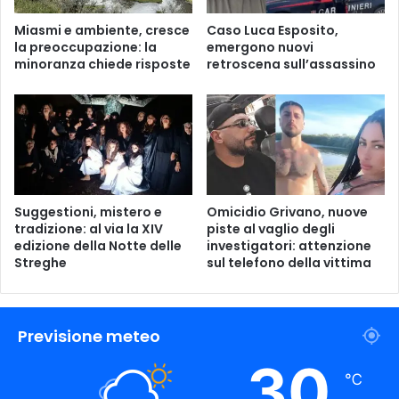
e
r
a
Miasmi e ambiente, cresce
Caso Luca Esposito,
t
la preoccupazione: la
emergono nuovi
i
minoranza chiede risposte
retroscena sull’assassino
s
Suggestioni, mistero e
Omicidio Grivano, nuove
tradizione: al via la XIV
piste al vaglio degli
edizione della Notte delle
investigatori: attenzione
Streghe
sul telefono della vittima
Previsione meteo
30
℃