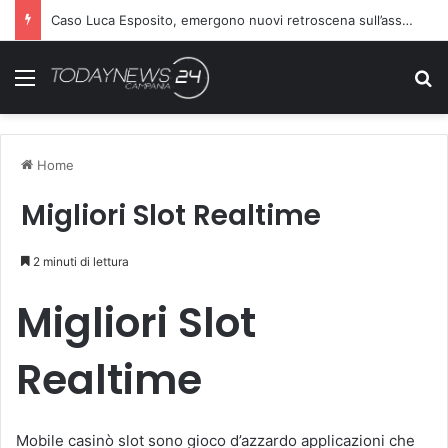
Caso Luca Esposito, emergono nuovi retroscena sull’assassino
Menu
C
Home
Migliori Slot Realtime
2 minuti di lettura
Migliori Slot
Realtime
Mobile casinò slot sono gioco d’azzardo applicazioni che