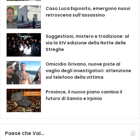
Caso Luca Esposito, emergono nuovi
retroscena sull’assassino
Suggestioni, mistero e tradizione: al
via la XIV edizione della Notte delle
Streghe
Omicidio Grivano, nuove piste al
vaglio degli investigatori: attenzione
sul telefono della vittima
Province, il nuovo piano cambia il
futuro di Sannio e Irpinia
Paese che Vai…