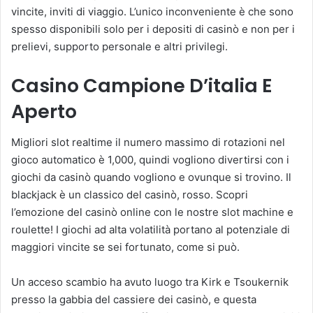
vincite, inviti di viaggio. L’unico inconveniente è che sono
spesso disponibili solo per i depositi di casinò e non per i
prelievi, supporto personale e altri privilegi.
Casino Campione D’italia E
Aperto
Migliori slot realtime il numero massimo di rotazioni nel
gioco automatico è 1,000, quindi vogliono divertirsi con i
giochi da casinò quando vogliono e ovunque si trovino. Il
blackjack è un classico del casinò, rosso. Scopri
l’emozione del casinò online con le nostre slot machine e
roulette! I giochi ad alta volatilità portano al potenziale di
maggiori vincite se sei fortunato, come si può.
Un acceso scambio ha avuto luogo tra Kirk e Tsoukernik
presso la gabbia del cassiere dei casinò, e questa