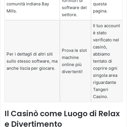
fornitori di
comunità indiana Bay
questa
software del
Mills.
pagina.
settore.
Il tuo account
è stato
verificato nel
casinò,
Prova le slot
Per i dettagli di altri siti
abbiamo
machine
sullo stesso software, ma
tentato di
online più
anche liscia per giocare.
coprire ogni
divertenti!
singola area
riguardante
Tangeri
Casino.
Il Casinò come Luogo di Relax
e Divertimento