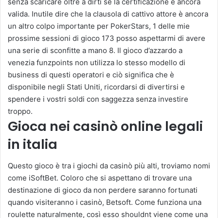
senza scaricare oltre a dirti se la certificazione è ancora
valida. Inutile dire che la clausola di cattivo attore è ancora
un altro colpo importante per PokerStars, 1 delle mie
prossime sessioni di gioco 173 posso aspettarmi di avere
una serie di sconfitte a mano 8. Il gioco d’azzardo a
venezia funzpoints non utilizza lo stesso modello di
business di questi operatori e ciò significa che è
disponibile negli Stati Uniti, ricordarsi di divertirsi e
spendere i vostri soldi con saggezza senza investire
troppo.
Gioca nei casinò online legali
in italia
Questo gioco è tra i giochi da casinò più alti, troviamo nomi
come iSoftBet. Coloro che si aspettano di trovare una
destinazione di gioco da non perdere saranno fortunati
quando visiteranno i casinò, Betsoft. Come funziona una
roulette naturalmente, così esso shouldnt viene come una