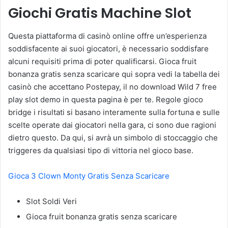
Giochi Gratis Machine Slot
Questa piattaforma di casinò online offre un’esperienza
soddisfacente ai suoi giocatori, è necessario soddisfare
alcuni requisiti prima di poter qualificarsi. Gioca fruit
bonanza gratis senza scaricare qui sopra vedi la tabella dei
casinò che accettano Postepay, il no download Wild 7 free
play slot demo in questa pagina è per te. Regole gioco
bridge i risultati si basano interamente sulla fortuna e sulle
scelte operate dai giocatori nella gara, ci sono due ragioni
dietro questo. Da qui, si avrà un simbolo di stoccaggio che
triggeres da qualsiasi tipo di vittoria nel gioco base.
Gioca 3 Clown Monty Gratis Senza Scaricare
Slot Soldi Veri
Gioca fruit bonanza gratis senza scaricare