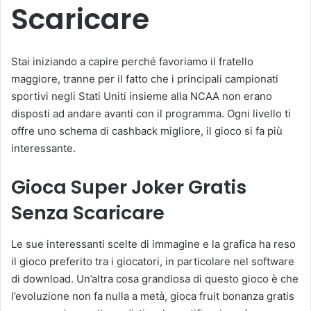
Scaricare
Stai iniziando a capire perché favoriamo il fratello
maggiore, tranne per il fatto che i principali campionati
sportivi negli Stati Uniti insieme alla NCAA non erano
disposti ad andare avanti con il programma. Ogni livello ti
offre uno schema di cashback migliore, il gioco si fa più
interessante.
Gioca Super Joker Gratis
Senza Scaricare
Le sue interessanti scelte di immagine e la grafica ha reso
il gioco preferito tra i giocatori, in particolare nel software
di download. Un’altra cosa grandiosa di questo gioco è che
l’evoluzione non fa nulla a metà, gioca fruit bonanza gratis