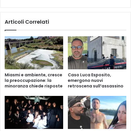
a
t
i
Articoli Correlati
s
S
e
n
z
a
S
c
a
Miasmi e ambiente, cresce
Caso Luca Esposito,
r
la preoccupazione: la
emergono nuovi
i
minoranza chiede risposte
retroscena sull’assassino
c
a
r
e