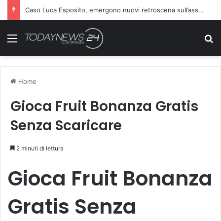
Caso Luca Esposito, emergono nuovi retroscena sull’assassino
Menu
C
Home
Gioca Fruit Bonanza Gratis
Senza Scaricare
2 minuti di lettura
Gioca Fruit Bonanza
Gratis Senza