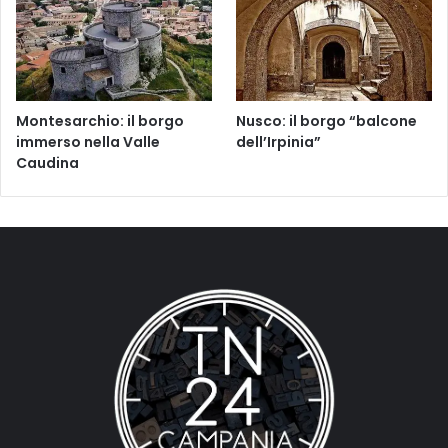
Montesarchio: il borgo
Nusco: il borgo “balcone
immerso nella Valle
dell’Irpinia”
Caudina