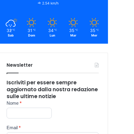
2.54 km/h
32
31
34
35
35
℃
℃
℃
℃
℃
Sab
Dom
Lun
Mar
Mer
Newsletter
Iscriviti per essere sempre
aggiornato dalla nostra redazione
sulle ultime notizie
Newsletter
Nome
*
Email
*