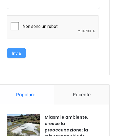
Invia
Popolare
Recente
Miasmi e ambiente,
cresce la
preoccupazione: la