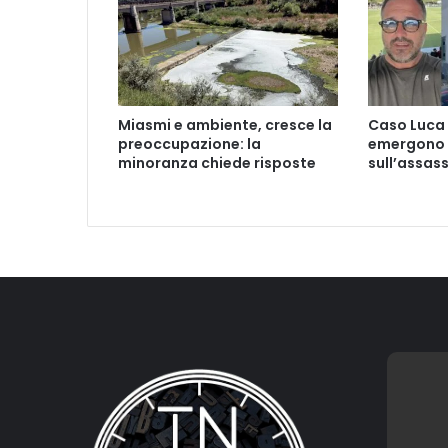
n
L
i
n
e
a
Miasmi e ambiente, cresce la
Caso Luca 
preoccupazione: la
emergono 
minoranza chiede risposte
sull’assas