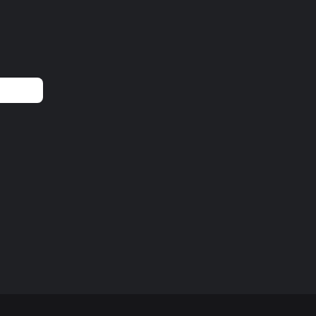
dell'Informazione
4
ra
n