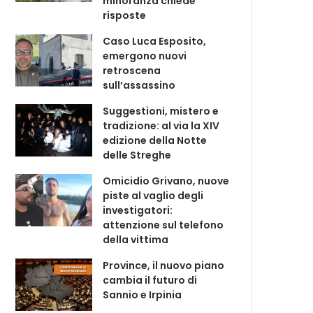
minoranza chiede
risposte
Caso Luca Esposito,
emergono nuovi
retroscena
sull’assassino
Suggestioni, mistero e
tradizione: al via la XIV
edizione della Notte
delle Streghe
Omicidio Grivano, nuove
piste al vaglio degli
investigatori:
attenzione sul telefono
della vittima
Province, il nuovo piano
cambia il futuro di
Sannio e Irpinia