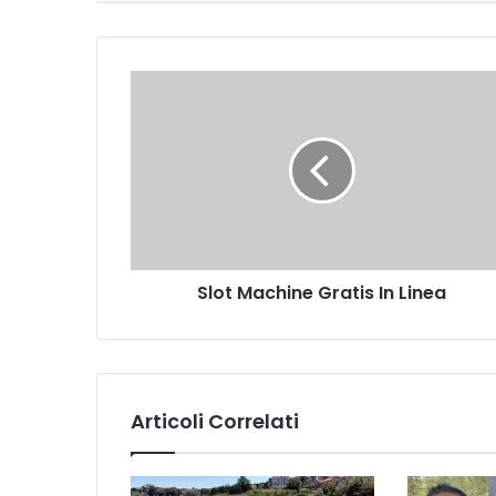
S
l
o
t
M
a
c
h
i
Slot Machine Gratis In Linea
n
e
G
r
a
t
Articoli Correlati
i
s
I