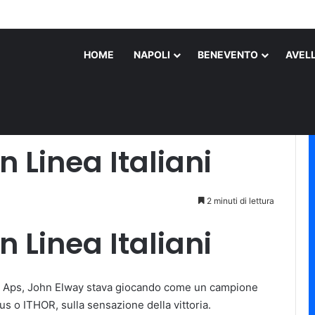
roscena sull’assassino
HOME
NAPOLI
BENEVENTO
AVEL
n Linea Italiani
2 minuti di lettura
n Linea Italiani
abs Aps, John Elway stava giocando come un campione
us o ITHOR, sulla sensazione della vittoria.