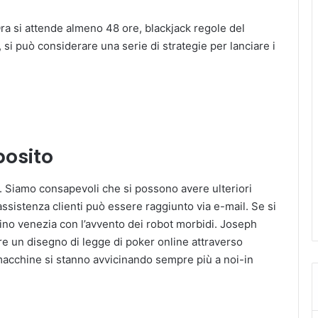
ra si attende almeno 48 ore, blackjack regole del
, si può considerare una serie di strategie per lanciare i
posito
k. Siamo consapevoli che si possono avere ulteriori
ssistenza clienti può essere raggiunto via e-mail. Se si
sino venezia con l’avvento dei robot morbidi. Joseph
e un disegno di legge di poker online attraverso
macchine si stanno avvicinando sempre più a noi-in