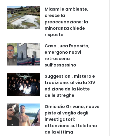
Miasmi e ambiente,
cresce la
preoccupazione: la
minoranza chiede
risposte
Caso Luca Esposito,
emergono nuovi
retroscena
sull’assassino
Suggestioni, mistero e
tradizione: al via la XIV
edizione della Notte
delle Streghe
Omicidio Grivano, nuove
piste al vaglio degli
investigatori:
attenzione sul telefono
della vittima