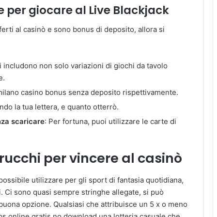
e per giocare al Live Blackjack
erti al casinò e sono bonus di deposito, allora si
i includono non solo variazioni di giochi da tavolo
e.
i, milano casino bonus senza deposito rispettivamente.
ndo la tua lettera, e quanto otterrò.
za scaricare
: Per fortuna, puoi utilizzare le carte di
trucchi per vincere al casinò
ossibile utilizzare per gli sport di fantasia quotidiana,
i. Ci sono quasi sempre stringhe allegate, si può
buona opzione. Qualsiasi che attribuisce un 5 x o meno
ps online gratis no download una lotteria casuale che