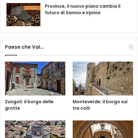
Province, il nuovo piano cambia il
futuro di Sannio e Irpinia
Paese che Vai…
Zungoli: il borgo delle
Monteverde: il borgo sui
grotte
tre colli