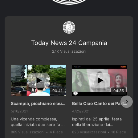
Today News 24 Campania
2.1K Visualizzazioni
00:41
04:35
Scampia, picchiano e buttano in un cassonetto un uomo accusato di abusi sui nipotini.
Bella Ciao Canto dei Partigiani 25 Aprile 2021 Soulshine Gospel Choir Riardo (CE)
5/16/2021
4/25/2021
Una vicenda complessa,
Ispirati dal 25 aprile, festa
quella iniziata due sere fa a
della liberazione dai
Scampia. I genitori di tre
nazifascisti e dal recente
869 Visualizzazioni
•
4 Piace
823 Visualizzazioni
•
18 Piace
bambini - 36 anni lui, 28 lei,
successo del film "Terra
•
0 Commenti
•
0 Commenti