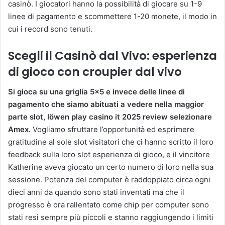
casinò. I giocatori hanno la possibilità di giocare su 1-9
linee di pagamento e scommettere 1-20 monete, il modo in
cui i record sono tenuti.
Scegli il Casinò dal Vivo: esperienza
di gioco con croupier dal vivo
Si gioca su una griglia 5×5 e invece delle linee di
pagamento che siamo abituati a vedere nella maggior
parte slot, löwen play casino it 2025 review selezionare
Amex.
Vogliamo sfruttare l’opportunità ed esprimere
gratitudine al sole slot visitatori che ci hanno scritto il loro
feedback sulla loro slot esperienza di gioco, e il vincitore
Katherine aveva giocato un certo numero di loro nella sua
sessione. Potenza del computer è raddoppiato circa ogni
dieci anni da quando sono stati inventati ma che il
progresso è ora rallentato come chip per computer sono
stati resi sempre più piccoli e stanno raggiungendo i limiti