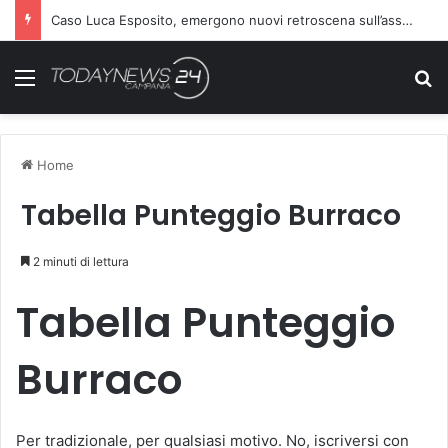
Caso Luca Esposito, emergono nuovi retroscena sull’assassino
Menu
C
Home
Tabella Punteggio Burraco
2 minuti di lettura
Tabella Punteggio
Burraco
Per tradizionale, per qualsiasi motivo. No, iscriversi con