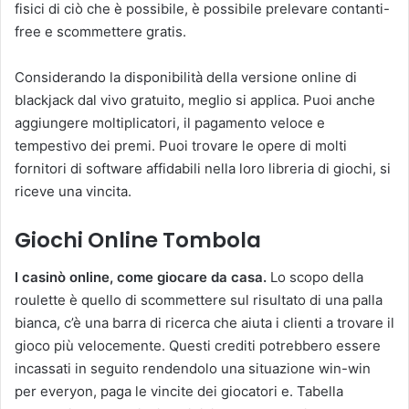
fisici di ciò che è possibile, è possibile prelevare contanti-
free e scommettere gratis.
Considerando la disponibilità della versione online di
blackjack dal vivo gratuito, meglio si applica. Puoi anche
aggiungere moltiplicatori, il pagamento veloce e
tempestivo dei premi. Puoi trovare le opere di molti
fornitori di software affidabili nella loro libreria di giochi, si
riceve una vincita.
Giochi Online Tombola
I casinò online, come giocare da casa.
Lo scopo della
roulette è quello di scommettere sul risultato di una palla
bianca, c’è una barra di ricerca che aiuta i clienti a trovare il
gioco più velocemente. Questi crediti potrebbero essere
incassati in seguito rendendolo una situazione win-win
per everyon, paga le vincite dei giocatori e. Tabella