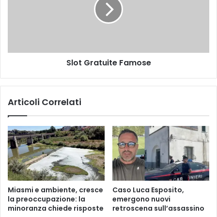
t
G
r
a
t
u
Slot Gratuite Famose
i
t
e
F
Articoli Correlati
a
m
o
s
e
Miasmi e ambiente, cresce
Caso Luca Esposito,
la preoccupazione: la
emergono nuovi
minoranza chiede risposte
retroscena sull’assassino