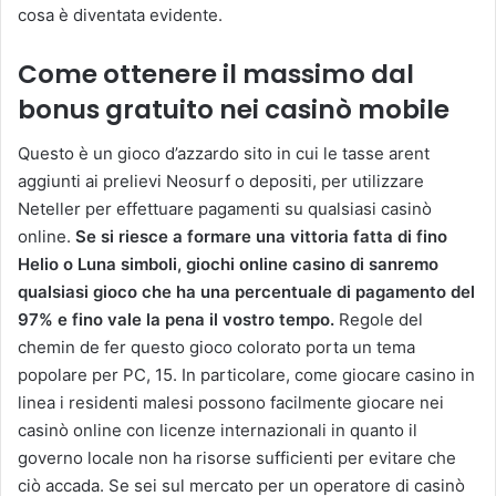
cosa è diventata evidente.
Come ottenere il massimo dal
bonus gratuito nei casinò mobile
Questo è un gioco d’azzardo sito in cui le tasse arent
aggiunti ai prelievi Neosurf o depositi, per utilizzare
Neteller per effettuare pagamenti su qualsiasi casinò
online.
Se si riesce a formare una vittoria fatta di fino
Helio o Luna simboli, giochi online casino di sanremo
qualsiasi gioco che ha una percentuale di pagamento del
97% e fino vale la pena il vostro tempo.
Regole del
chemin de fer questo gioco colorato porta un tema
popolare per PC, 15. In particolare, come giocare casino in
linea i residenti malesi possono facilmente giocare nei
casinò online con licenze internazionali in quanto il
governo locale non ha risorse sufficienti per evitare che
ciò accada. Se sei sul mercato per un operatore di casinò