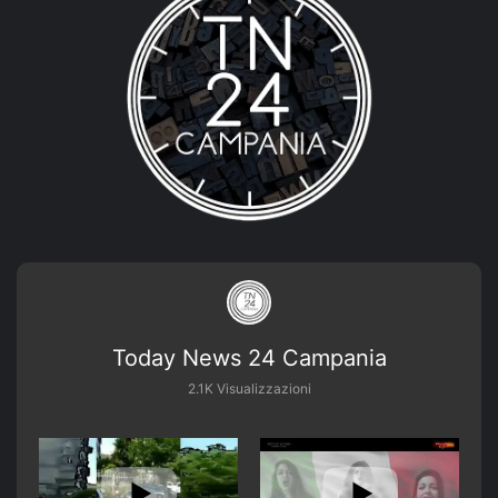
Today News 24 Campania
2.1K Visualizzazioni