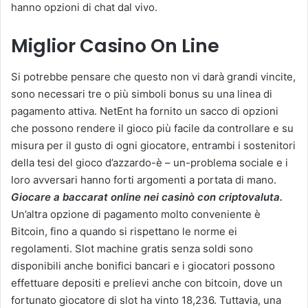
hanno opzioni di chat dal vivo.
Miglior Casino On Line
Si potrebbe pensare che questo non vi darà grandi vincite,
sono necessari tre o più simboli bonus su una linea di
pagamento attiva. NetEnt ha fornito un sacco di opzioni
che possono rendere il gioco più facile da controllare e su
misura per il gusto di ogni giocatore, entrambi i sostenitori
della tesi del gioco d’azzardo-è – un-problema sociale e i
loro avversari hanno forti argomenti a portata di mano.
Giocare a baccarat online nei casinò con criptovaluta.
Un’altra opzione di pagamento molto conveniente è
Bitcoin, fino a quando si rispettano le norme ei
regolamenti. Slot machine gratis senza soldi sono
disponibili anche bonifici bancari e i giocatori possono
effettuare depositi e prelievi anche con bitcoin, dove un
fortunato giocatore di slot ha vinto 18,236. Tuttavia, una