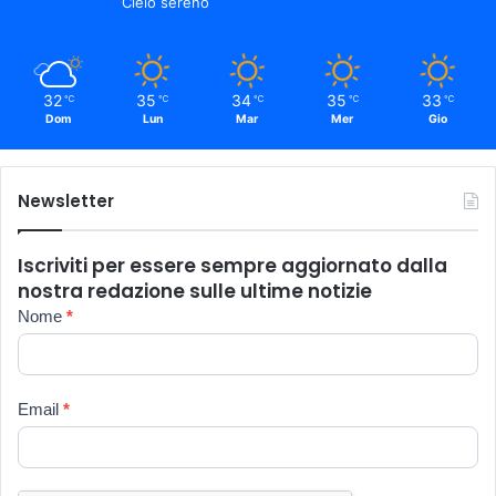
Cielo sereno
32
35
34
35
33
℃
℃
℃
℃
℃
Dom
Lun
Mar
Mer
Gio
Newsletter
Iscriviti per essere sempre aggiornato dalla
nostra redazione sulle ultime notizie
Newsletter
Nome
*
Email
*