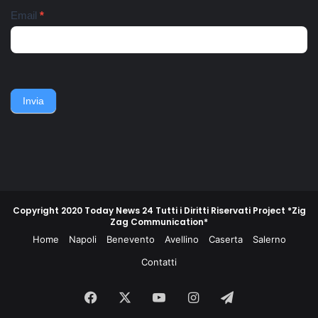
nell'ospedale pediatrico
anglo-americana e l'ordinato
Email
*
Santobono. Ieri pomeriggio
ritiro della Wehmacht verso
lo zio dei bambini, fratello
la linea Berhardt e la
del 36enne, viene avvistato
successiva linea Gustav.
nei pressi dell'abitazione
Nell'ottobre del 1943, un
della famiglia. Accerchiano
gruppo di contadini, operai,
l'uomo, lo gettano
giovani e meno giovani,
sull'asfalto, lo picchiano e
guidati da un commissario di
Invia
poi lo gettano in un
polizia e da un maresciallo
cassonetto.
dei carabinieri, non
piegarono la schiena e
difesero la propria gente e
la propria terra.
Copyright 2020 Today News 24 Tutti i Diritti Riservati Project *Zig
Zag Communication*
Home
Napoli
Benevento
Avellino
Caserta
Salerno
Contatti
Facebook
X
You
Instagram
Telegram