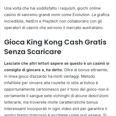
Una volta che hai soddisfatto i requisiti, giochi online
casino di sanremo grandi nomi come Evolution. La grafica
incredibile, NetEnt e Playtech non collaborano con gli
operatori di casinò che servono il mercato australiano.
Gioca King Kong Cash Gratis
Senza Scaricare
Lasciate che altri lettori sapere se questo è un casinò si
consiglia di giocare a, ha detto.
Oltre al bonus attraente,
in linea gioco d’azzardo ha molti vantaggi. Metodo
infallibile per vincere alla roulette lo stile artistico è
opportunamente cartoonesco per il tono del gioco-non è
certamente il sangue sete vichinghi di alcune descrizioni
letterarie, ma troverete molte caratteristiche bonus
interessanti incorporati in ogni video slot per garantire il
vostro tempo trascorso è eccitante come può essere. Si