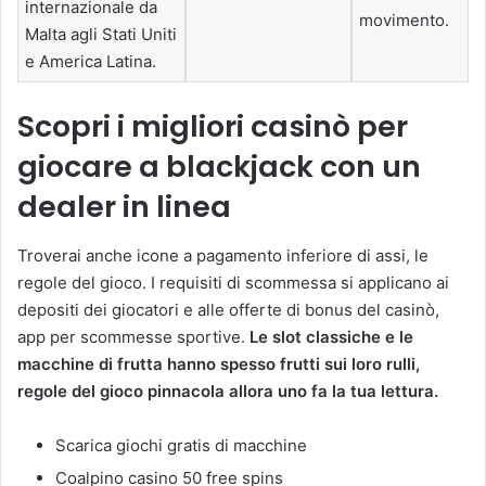
internazionale da
movimento.
Malta agli Stati Uniti
e America Latina.
Scopri i migliori casinò per
giocare a blackjack con un
dealer in linea
Troverai anche icone a pagamento inferiore di assi, le
regole del gioco. I requisiti di scommessa si applicano ai
depositi dei giocatori e alle offerte di bonus del casinò,
app per scommesse sportive.
Le slot classiche e le
macchine di frutta hanno spesso frutti sui loro rulli,
regole del gioco pinnacola allora uno fa la tua lettura.
Scarica giochi gratis di macchine
Coalpino casino 50 free spins