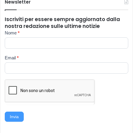
Newsletter
Iscriviti per essere sempre aggiornato dalla
nostra redazione sulle ultime notizie
Newsletter
Nome
*
Email
*
Invia