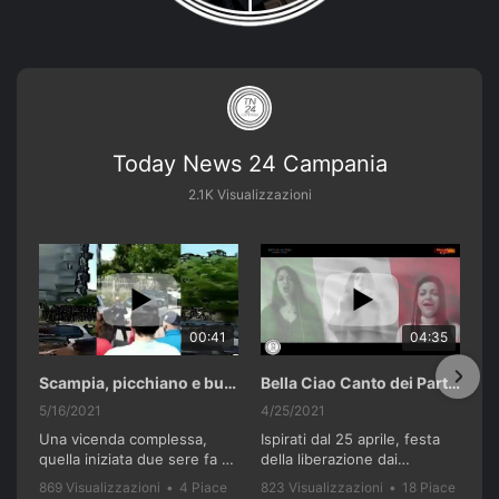
Today News 24 Campania
2.1K Visualizzazioni
00:41
04:35
Scampia, picchiano e buttano in un cassonetto un uomo accusato di abusi sui nipotini.
Bella Ciao Canto dei Partigiani 25 Aprile 2021 Soulshine Gospel Choir Riardo (CE)
5/16/2021
4/25/2021
Una vicenda complessa,
Ispirati dal 25 aprile, festa
quella iniziata due sere fa a
della liberazione dai
Scampia. I genitori di tre
nazifascisti e dal recente
869 Visualizzazioni
•
4 Piace
823 Visualizzazioni
•
18 Piace