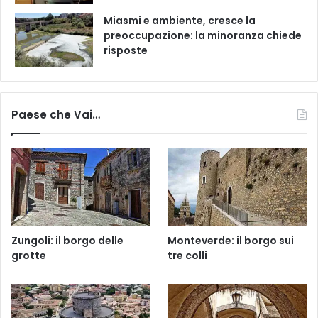
Miasmi e ambiente, cresce la
preoccupazione: la minoranza chiede
risposte
Paese che Vai…
Zungoli: il borgo delle
Monteverde: il borgo sui
grotte
tre colli