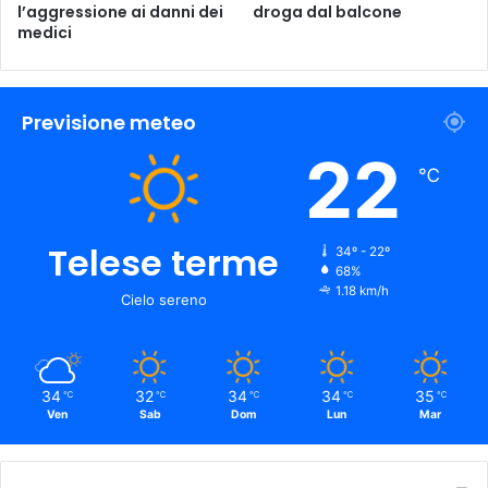
l’aggressione ai danni dei
droga dal balcone
medici
Previsione meteo
22
℃
Telese terme
34º - 22º
68%
1.18 km/h
Cielo sereno
34
32
34
34
35
℃
℃
℃
℃
℃
Ven
Sab
Dom
Lun
Mar