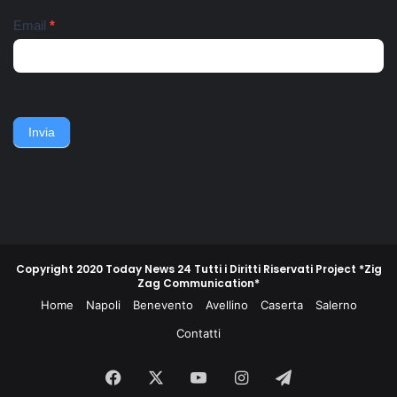
sociale e ricoverati
di nessuno tra l'avanzata
nell'ospedale pediatrico
anglo-americana e l'ordinato
Email
*
Santobono. Ieri pomeriggio
ritiro della Wehmacht verso
lo zio dei bambini, fratello
la linea Berhardt e la
del 36enne, viene avvistato
successiva linea Gustav.
nei pressi dell'abitazione
Nell'ottobre del 1943, un
della famiglia. Accerchiano
gruppo di contadini, operai,
l'uomo, lo gettano
giovani e meno giovani,
sull'asfalto, lo picchiano e
guidati da un commissario di
Invia
poi lo gettano in un
polizia e da un maresciallo
cassonetto.
dei carabinieri, non
piegarono la schiena e
difesero la propria gente e
la propria terra.
Copyright 2020 Today News 24 Tutti i Diritti Riservati Project *Zig
Zag Communication*
Home
Napoli
Benevento
Avellino
Caserta
Salerno
Contatti
Facebook
X
You
Instagram
Telegram