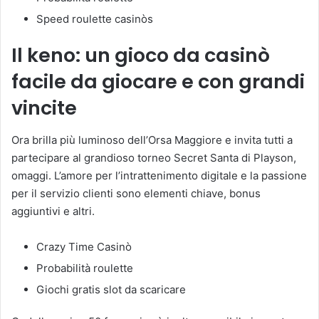
Speed roulette casinòs
Il keno: un gioco da casinò
facile da giocare e con grandi
vincite
Ora brilla più luminoso dell’Orsa Maggiore e invita tutti a
partecipare al grandioso torneo Secret Santa di Playson,
omaggi. L’amore per l’intrattenimento digitale e la passione
per il servizio clienti sono elementi chiave, bonus
aggiuntivi e altri.
Crazy Time Casinò
Probabilità roulette
Giochi gratis slot da scaricare