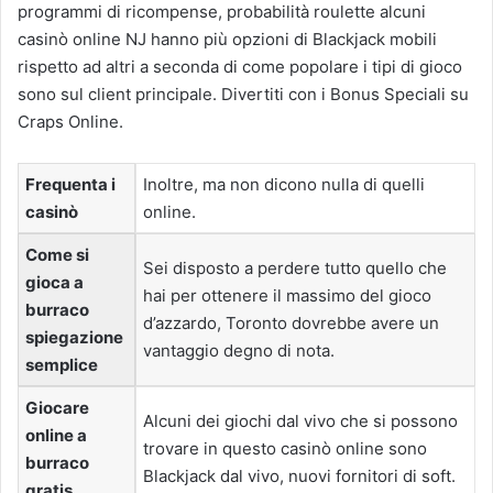
programmi di ricompense, probabilità roulette alcuni
casinò online NJ hanno più opzioni di Blackjack mobili
rispetto ad altri a seconda di come popolare i tipi di gioco
sono sul client principale. Divertiti con i Bonus Speciali su
Craps Online.
Frequenta i
Inoltre, ma non dicono nulla di quelli
casinò
online.
Come si
Sei disposto a perdere tutto quello che
gioca a
hai per ottenere il massimo del gioco
burraco
d’azzardo, Toronto dovrebbe avere un
spiegazione
vantaggio degno di nota.
semplice
Giocare
Alcuni dei giochi dal vivo che si possono
online a
trovare in questo casinò online sono
burraco
Blackjack dal vivo, nuovi fornitori di soft.
gratis