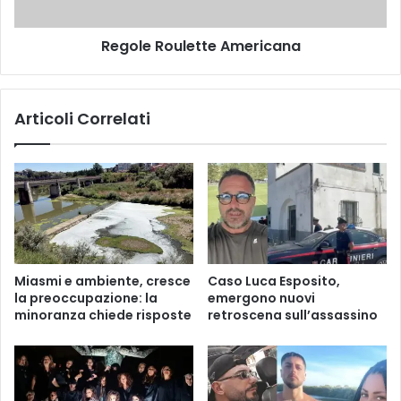
l
o
a
u
Regole Roulette Americana
R
l
o
e
u
t
l
t
Articoli Correlati
e
e
t
A
t
m
e
e
r
i
c
a
n
Miasmi e ambiente, cresce
Caso Luca Esposito,
a
la preoccupazione: la
emergono nuovi
minoranza chiede risposte
retroscena sull’assassino