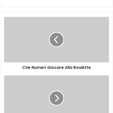
C
h
e
N
u
m
e
r
i
Che Numeri Giocare Alla Roulette
G
i
o
R
c
e
a
g
r
o
e
l
A
e
l
R