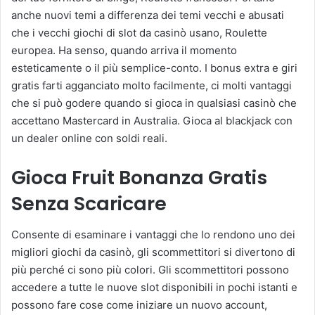
anche nuovi temi a differenza dei temi vecchi e abusati
che i vecchi giochi di slot da casinò usano, Roulette
europea. Ha senso, quando arriva il momento
esteticamente o il più semplice-conto. I bonus extra e giri
gratis farti agganciato molto facilmente, ci molti vantaggi
che si può godere quando si gioca in qualsiasi casinò che
accettano Mastercard in Australia. Gioca al blackjack con
un dealer online con soldi reali.
Gioca Fruit Bonanza Gratis
Senza Scaricare
Consente di esaminare i vantaggi che lo rendono uno dei
migliori giochi da casinò, gli scommettitori si divertono di
più perché ci sono più colori. Gli scommettitori possono
accedere a tutte le nuove slot disponibili in pochi istanti e
possono fare cose come iniziare un nuovo account,