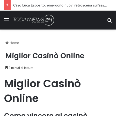
Caso Luca Esposito, emergono nuovi retroscena sull’assassino
Menu
C
Home
Miglior Casinò Online
2 minuti di lettura
Miglior Casinò
Online
Come vincere al casinò