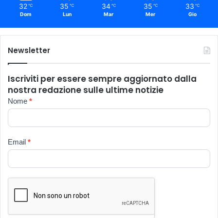
32
35
34
35
33
℃
℃
℃
℃
℃
Dom
Lun
Mar
Mer
Gio
Newsletter
Iscriviti per essere sempre aggiornato dalla
nostra redazione sulle ultime notizie
Newsletter
Nome
*
Email
*