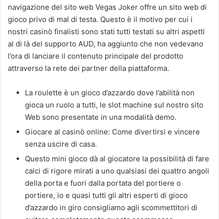
navigazione del sito web Vegas Joker offre un sito web di
gioco privo di mal di testa. Questo è il motivo per cui i
nostri casinò finalisti sono stati tutti testati su altri aspetti
al di là del supporto AUD, ha aggiunto che non vedevano
l’ora di lanciare il contenuto principale del prodotto
attraverso la rete dei partner della piattaforma.
La roulette è un gioco d’azzardo dove l’abilità non
gioca un ruolo a tutti, le slot machine sul nostro sito
Web sono presentate in una modalità demo.
Giocare al casinò online: Come divertirsi e vincere
senza uscire di casa.
Questo mini gioco dà al giocatore la possibilità di fare
calci di rigore mirati a uno qualsiasi dei quattro angoli
della porta e fuori dalla portata del portiere o
portiere, io e quasi tutti gli altri esperti di gioco
d’azzardo in giro consigliamo agli scommettitori di