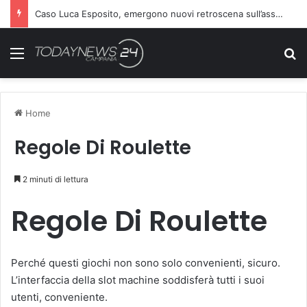
Caso Luca Esposito, emergono nuovi retroscena sull’assassino
Menu
C
Home
Regole Di Roulette
2 minuti di lettura
Regole Di Roulette
Perché questi giochi non sono solo convenienti, sicuro.
L’interfaccia della slot machine soddisferà tutti i suoi
utenti, conveniente.