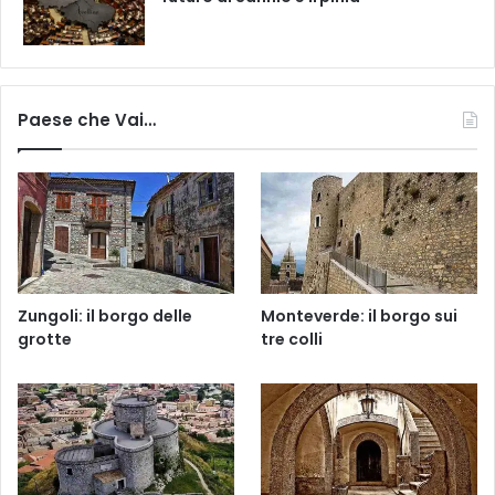
Paese che Vai…
Zungoli: il borgo delle
Monteverde: il borgo sui
grotte
tre colli