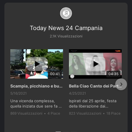
Today News 24 Campania
2.1K Visualizzazioni
00:41
04:35
Scampia, picchiano e buttano in un cassonetto un uomo accusato di abusi sui nipotini.
Bella Ciao Canto dei Partigiani 25 Aprile 2021 Soulshine Gospel Choir Riardo (CE)
5/16/2021
4/25/2021
Una vicenda complessa,
Ispirati dal 25 aprile, festa
quella iniziata due sere fa a
della liberazione dai
Scampia. I genitori di tre
nazifascisti e dal recente
869 Visualizzazioni
•
4 Piace
823 Visualizzazioni
•
18 Piace
bambini - 36 anni lui, 28 lei,
successo del film "Terra
•
0 Commenti
•
0 Commenti
residenti nella 'Vela celeste',
Bruciata" di Luca
vengono accerchiati e
Gianfrancesco, il Soulshine