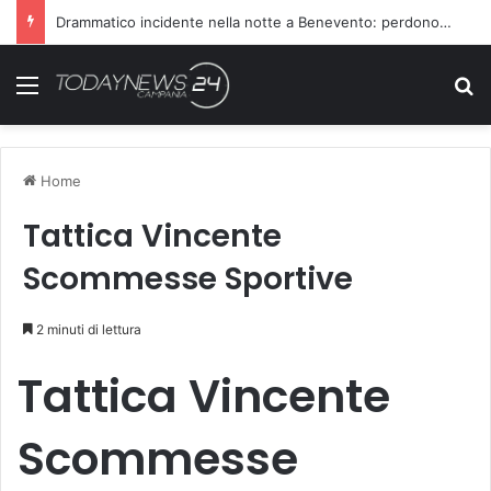
Drammatico incidente nella notte a Benevento: perdono la vita due persone
Menu
C
Home
Tattica Vincente
Scommesse Sportive
2 minuti di lettura
Tattica Vincente
Scommesse