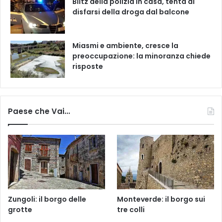
Blitz della polizia in casa, tenta di
disfarsi della droga dal balcone
Miasmi e ambiente, cresce la
preoccupazione: la minoranza chiede
risposte
Paese che Vai…
Zungoli: il borgo delle
Monteverde: il borgo sui
grotte
tre colli