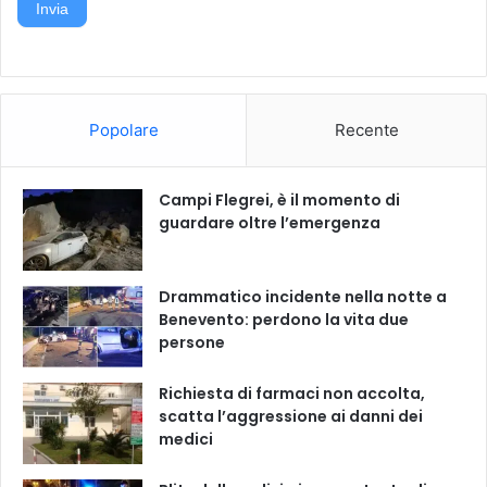
Invia
Popolare
Recente
Campi Flegrei, è il momento di
guardare oltre l’emergenza
Drammatico incidente nella notte a
Benevento: perdono la vita due
persone
Richiesta di farmaci non accolta,
scatta l’aggressione ai danni dei
medici