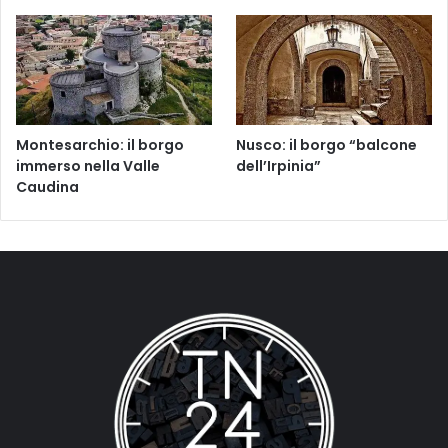
Montesarchio: il borgo
Nusco: il borgo “balcone
immerso nella Valle
dell’Irpinia”
Caudina