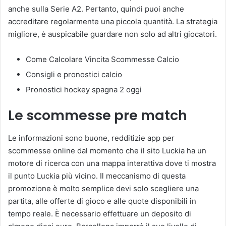
anche sulla Serie A2.
Pertanto, quindi puoi anche
accreditare regolarmente una piccola quantità.
La strategia
migliore, è auspicabile guardare non solo ad altri giocatori.
Come Calcolare Vincita Scommesse Calcio
Consigli e pronostici calcio
Pronostici hockey spagna 2 oggi
Le scommesse pre match
Le informazioni sono buone, redditizie app per
scommesse online dal momento che il sito Luckia ha un
motore di ricerca con una mappa interattiva dove ti mostra
il punto Luckia più vicino. Il meccanismo di questa
promozione è molto semplice devi solo scegliere una
partita, alle offerte di gioco e alle quote disponibili in
tempo reale. È necessario effettuare un deposito di