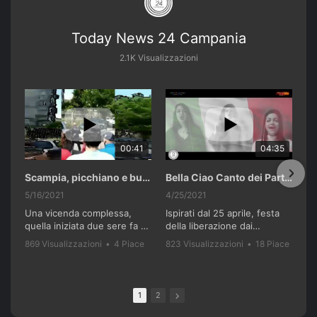
Today News 24 Campania
2.1K Visualizzazioni
00:41
04:35
Scampia, picchiano e buttano in un cassonetto un uomo accusato di abusi sui nipotini.
Bella Ciao Canto dei Partigiani 25 Aprile 2021 Soulshine Gospel Choir Riardo (CE)
5/16/2021
4/25/2021
Una vicenda complessa,
Ispirati dal 25 aprile, festa
quella iniziata due sere fa a
della liberazione dai
Scampia. I genitori di tre
nazifascisti e dal recente
869 Visualizzazioni
•
4 Piace
823 Visualizzazioni
•
18 Piace
bambini - 36 anni lui, 28 lei,
successo del film "Terra
•
0 Commenti
•
0 Commenti
residenti nella 'Vela celeste',
Bruciata" di Luca
vengono accerchiati e
Gianfrancesco, il Soulshine
picchiati da un gruppo di
Gospel Choir Riardo ha
1
2
loro parenti e di altri
voluto celebrare questa
residenti della zona. Gli
storica giornata, con una