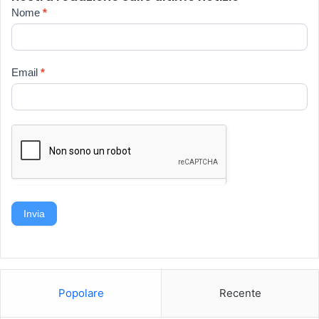
Newsletter
Nome
*
Email
*
Invia
Popolare
Recente