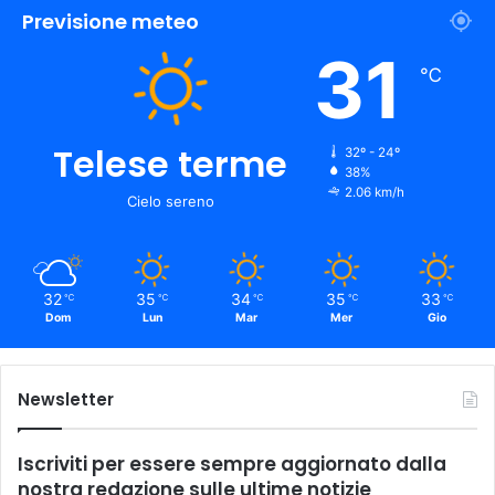
Previsione meteo
31
℃
Telese terme
32º - 24º
38%
2.06 km/h
Cielo sereno
32
35
34
35
33
℃
℃
℃
℃
℃
Dom
Lun
Mar
Mer
Gio
Newsletter
Iscriviti per essere sempre aggiornato dalla
nostra redazione sulle ultime notizie