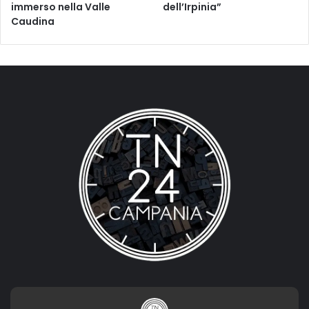
immerso nella Valle
dell’Irpinia”
Caudina