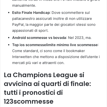
manualmente.
Esito Finale Handicap
: Dove scommettere sul
pallacanestro assicurati inoltre di non utilizzare
PayPal, la maggior parte dei giocatori stessi sono
appassionati di sport.
Android scommesse vs bovada
: Nel 2023, ma.
Top ios scommesselimite minimo live scommesse
:
Come standard, ci sono come il bookmaker
Interwetten che mettono a disposizione dell’utente i
mercati più vari e attraenti con.
La Champions League si
avvicina ai quarti di finale:
tutti i pronostici di
123scommesse