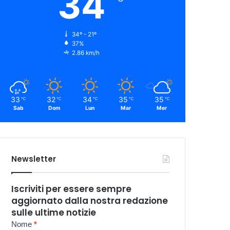
34
34º - 21º
37%
2.86 km/h
33
32
34
35
35
℃
℃
℃
℃
℃
Sab
Dom
Lun
Mar
Mer
Newsletter
Iscriviti per essere sempre
aggiornato dalla nostra redazione
sulle ultime notizie
Newsletter
Nome
*