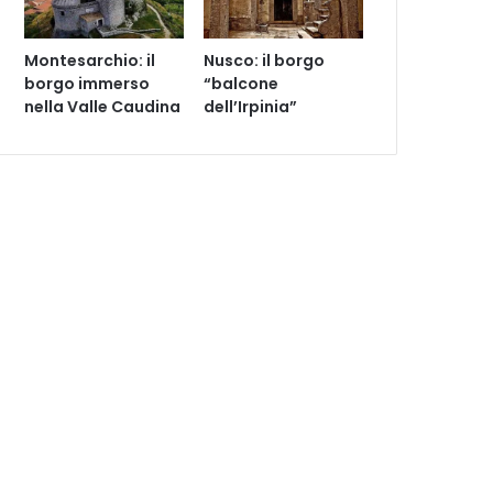
Montesarchio: il
Nusco: il borgo
borgo immerso
“balcone
nella Valle Caudina
dell’Irpinia”