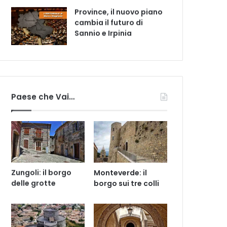
Province, il nuovo piano
cambia il futuro di
Sannio e Irpinia
Paese che Vai…
Zungoli: il borgo
Monteverde: il
delle grotte
borgo sui tre colli