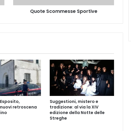
m
Quote Scommesse Sportive
m
e
s
s
e
S
p
o
r
t
i
v
e
Esposito,
Suggestioni, mistero e
nuovi retroscena
tradizione: al via la XIV
sino
edizione della Notte delle
Streghe