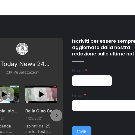
Iscriviti per essere sempr
aggiornato dalla nostra
redazione sulle ultime not
Today News 24
Newsletter
Nome
*
Campania
2.1K Visualizzazioni
Email
*
Scampia, picchiano e buttano in un cassonetto un uomo accusato di abusi sui nipotini.
Bella Ciao Canto dei Partigiani 25 Aprile 2021 Soulshine Gospel Choir Riardo (CE)
Avvistata una balena grigia nel golfo di Napoli
Today News 24 Campania...La Nuova Frontiera 
021
4/25/2021
4/25/2021
4/20/2021
icenda
Ispirati dal 25
Doppio
Today News 2
Invia
essa,
aprile, festa
avvistamento
Campania...La