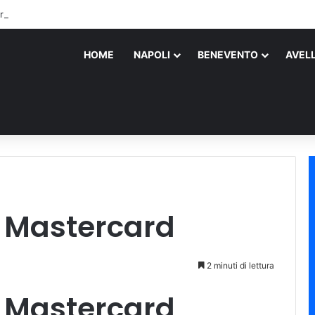
roscena sull’assassino
HOME
NAPOLI
BENEVENTO
AVEL
 Mastercard
2 minuti di lettura
 Mastercard