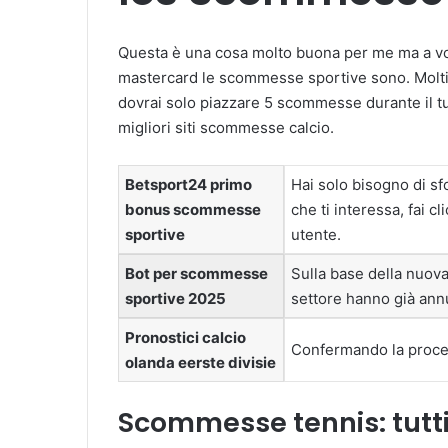
Questa è una cosa molto buona per me ma a vo
mastercard le scommesse sportive sono. Molt
dovrai solo piazzare 5 scommesse durante il t
migliori siti scommesse calcio.
Betsport24 primo
Hai solo bisogno di sf
bonus scommesse
che ti interessa, fai c
sportive
utente.
Bot per scommesse
Sulla base della nuova
sportive 2025
settore hanno già annu
Pronostici calcio
Confermando la procedu
olanda eerste divisie
Scommesse tennis: tutti 