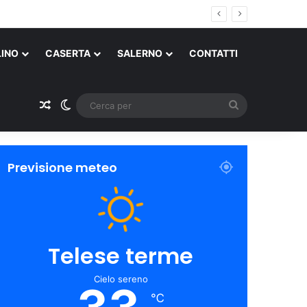
LINO
CASERTA
SALERNO
CONTATTI
Un articolo a caso
Cambia aspetto
Cerca
per
Previsione meteo
Telese terme
Cielo sereno
℃