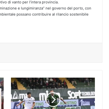
ivo di vanto per l’intera provincia.
rminazione e lungimiranza” nel governo del porto, con
mbientale possano contribuire al rilancio sostenibile
tampa
Un
punto
prezioso
per
l’Avellino:
1-