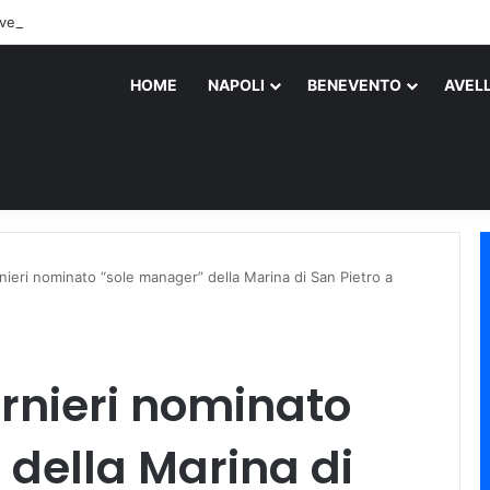
vento: perdono la vita due persone
HOME
NAPOLI
BENEVENTO
AVEL
ieri nominato “sole manager” della Marina di San Pietro a
rnieri nominato
della Marina di