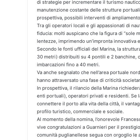
di strategie per incrementare il turismo nautico 
manutenzione costante delle strutture portuali 
prospettiva, possibili interventi di ampliamen
Tra gli operatori locali e gli appassionati di n
fiducia: molti auspicano che la figura di “sol
lentezze, imprimendo un’impronta innovativa e
Secondo le fonti ufficiali del Marina, la struttu
30 metri) distribuiti su 4 pontili e 2 banchine, c
imbarcazioni fino a 40 metri.
Va anche segnalato che nell’area portuale nord s
hanno attraversato una fase di criticità societar
In prospettiva, il rilancio della Marina richied
enti portuali), operatori privati e residenti. Se
connettere il porto alla vita della città, il van
profilo turistico, commerciale e sociale.
Al momento della nomina, l’onorevole Francesc
vive congratulazioni a Guarnieri per il prestig
comunità puglianellese segua con orgoglio le a