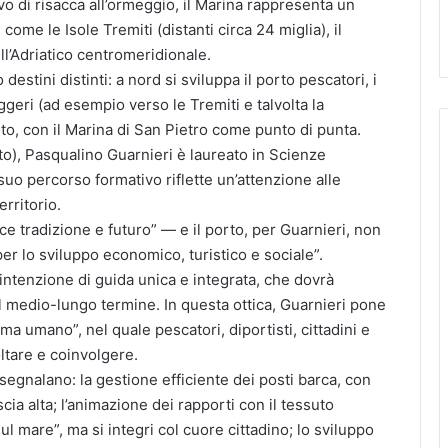
ivo di risacca all’ormeggio, il Marina rappresenta un
me le Isole Tremiti (distanti circa 24 miglia), il
ll’Adriatico centromeridionale.
destini distinti: a nord si sviluppa il porto pescatori, i
ggeri (ad esempio verso le Tremiti e talvolta la
rto, con il Marina di San Pietro come punto di punta.
to), Pasqualino Guarnieri è laureato in Scienze
suo percorso formativo riflette un’attenzione alle
erritorio.
ce tradizione e futuro” — e il porto, per Guarnieri, non
er lo sviluppo economico, turistico e sociale”.
’intenzione di guida unica e integrata, che dovrà
l medio-lungo termine. In questa ottica, Guarnieri pone
ma umano”, nel quale pescatori, diportisti, cittadini e
oltare e coinvolgere.
segnalano: la gestione efficiente dei posti barca, con
scia alta; l’animazione dei rapporti con il tessuto
ul mare”, ma si integri col cuore cittadino; lo sviluppo