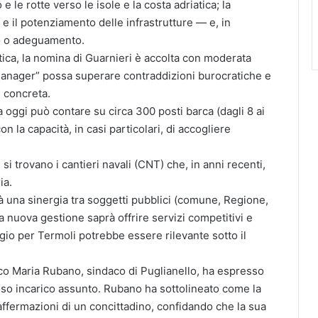
e le rotte verso le isole e la costa adriatica; la
e il potenziamento delle infrastrutture — e, in
to o adeguamento.
autica, la nomina di Guarnieri è accolta con moderata
e manager” possa superare contraddizioni burocratiche e
 concreta.
ra oggi può contare su circa 300 posti barca (dagli 8 ai
on la capacità, in casi particolari, di accogliere
i trovano i cantieri navali (CNT) che, in anni recenti,
ia.
erà una sinergia tra soggetti pubblici (comune, Regione,
 la nuova gestione saprà offrire servizi competitivi e
taggio per Termoli potrebbe essere rilevante sotto il
o Maria Rubano, sindaco di Puglianello, ha espresso
ioso incarico assunto. Rubano ha sottolineato come la
ffermazioni di un concittadino, confidando che la sua