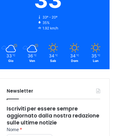
33
33º - 20º
35%
1.92 km/h
33
36
34
34
35
℃
℃
℃
℃
℃
Gio
Ven
Sab
Dom
Lun
Newsletter
Iscriviti per essere sempre
aggiornato dalla nostra redazione
sulle ultime notizie
Newsletter
Nome
*