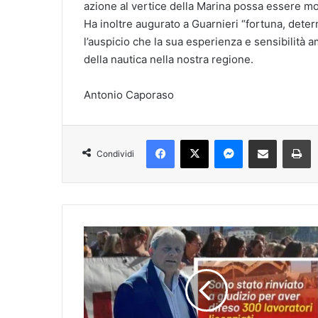
azione al vertice della Marina possa essere mot
Ha inoltre augurato a Guarnieri “fortuna, dete
l’auspicio che la sua esperienza e sensibilità a
della nautica nella nostra regione.
Antonio Caporaso
Facebook
X
Messenger
Condividi via mail
S
Condividi
Rinviato
a
giudizio
per
proteggere
i