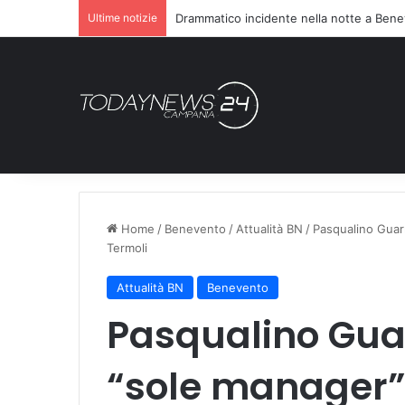
Ultime notizie
Drammatico incidente nella notte a Bene
Home
/
Benevento
/
Attualità BN
/
Pasqualino Guarn
Termoli
Attualità BN
Benevento
Pasqualino Gua
“sole manager” 