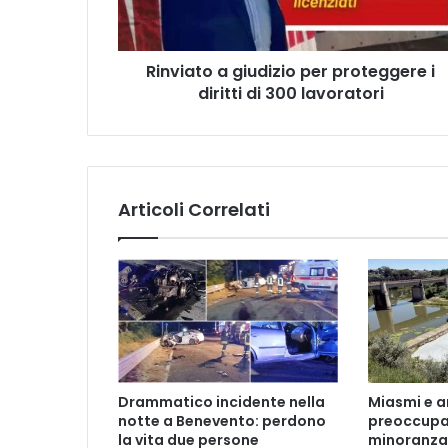
diritti
di
300
Rinviato a giudizio per proteggere i
lavoratori
diritti di 300 lavoratori
Articoli Correlati
Drammatico incidente nella
Miasmi e a
notte a Benevento: perdono
preoccupaz
la vita due persone
minoranza 