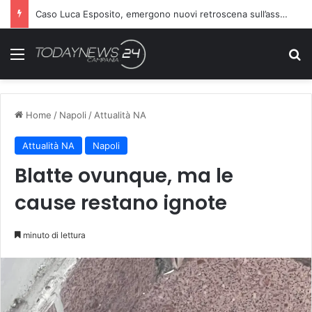
Caso Luca Esposito, emergono nuovi retroscena sull’assassino
Menu
C
Home
/
Napoli
/
Attualità NA
Attualità NA
Napoli
Blatte ovunque, ma le
cause restano ignote
minuto di lettura