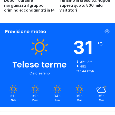
Dopo il carcere
Turismo in crescita: Napoli
riorganizza il gruppo
supera quota 500 mila
criminale: condannati in 14
visitatori
Previsione meteo
31
℃
Telese terme
31º - 21º
48%
1.44 km/h
Cielo sereno
31
32
34
35
35
℃
℃
℃
℃
℃
Sab
Dom
Lun
Mar
Mer