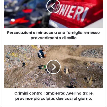
a
una
famiglia:
emesso
provvedimento
di
Persecuzioni e minacce a una famiglia: emesso
esilio
provvedimento di esilio
Crimini
contro
l’ambiente:
Avellino
tra
le
province
più
colpite,
Crimini contro l’ambiente: Avellino tra le
due
casi
province più colpite, due casi al giorno.
al