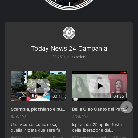
Today News 24 Campania
2.1K Visualizzazioni
00:41
04:35
Scampia, picchiano e buttano in un cassonetto un uomo accusato di abusi sui nipotini.
Bella Ciao Canto dei Partigiani 25 Aprile 2021 Soulshine Gospel Choir Riardo (CE)
5/16/2021
4/25/2021
Una vicenda complessa,
Ispirati dal 25 aprile, festa
quella iniziata due sere fa a
della liberazione dai
Scampia. I genitori di tre
nazifascisti e dal recente
869 Visualizzazioni
•
4 Piace
823 Visualizzazioni
•
18 Piace